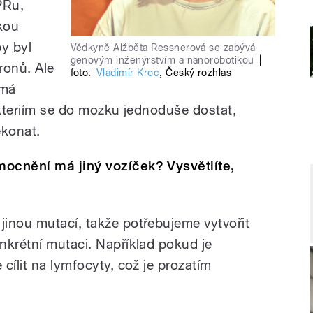
PRu,
tkou
by byl
Vědkyně Alžběta Ressnerová se zabývá
genovým inženýrstvím a nanorobotikou
|
ronů. Ale
foto:
Vladimír Kroc
,
Český rozhlas
 má
akteriím se do mozku jednoduše dostat,
ekonat.
ocnění má jiný vozíček? Vysvětlíte,
inou mutací, takže potřebujeme vytvořit
nkrétní mutaci. Například pokud je
cílit na lymfocyty, což je prozatím