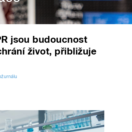
PR jsou budoucnost
hrání život, přibližuje
ožurnálu