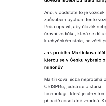
doveze léčebnou látku na s
Ano, v podstatě to je vozíček
způsobem bychom tento vozíček
třeba opravit, aby člověk ne
úrovni vodička, která se dá 
kuchyňském stole, největší p
Jak probíhá Martínkova léč
kterou se v Česku vybralo p
miliónů?
Martínkova léčba neprobíhá 
CRISPRu, jedná se o starší
technologii, která je ale v to
případě absolutně vhodná. K