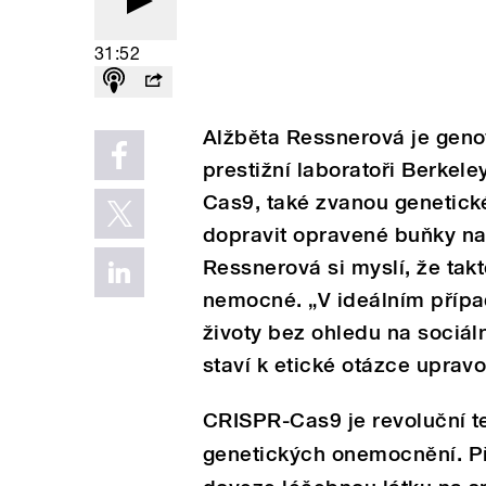
31:52
Alžběta Ressnerová je genov
prestižní laboratoři Berkel
Cas9, také zvanou genetic
dopravit opravené buňky na 
Ressnerová si myslí, že tak
nemocné. „V ideálním příp
životy bez ohledu na sociál
staví k etické otázce uprav
CRISPR-Cas9 je revoluční t
genetických onemocnění. Před