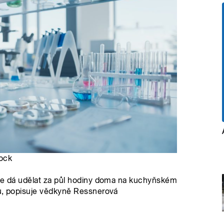
tock
 se dá udělat za půl hodiny doma na kuchyňském
mů, popisuje vědkyně Ressnerová