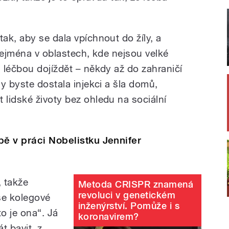
.
ak, aby se dala vpíchnout do žíly, a
 Zejména v oblastech, kde nejsou velké
 léčbou dojíždět – někdy až do zahraničí
y byste dostala injekci a šla domů,
lidské životy bez ohledu na sociální
bě v práci Nobelistku Jennifer
, takže
Metoda CRISPR znamená
revoluci v genetickém
se kolegové
inženýrství. Pomůže i s
to je ona“. Já
koronavirem?
t bavit, z