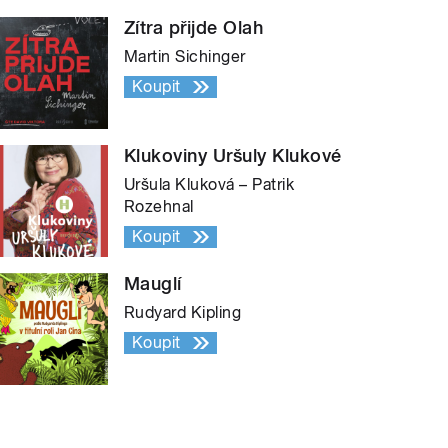
Zítra přijde Olah
Martin Sichinger
Koupit
Klukoviny Uršuly Klukové
Uršula Kluková – Patrik
Rozehnal
Koupit
Mauglí
Rudyard Kipling
Koupit