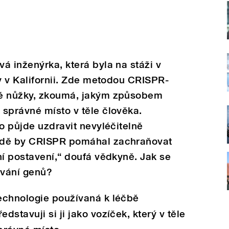
á inženýrka, která byla na stáži v
ey v Kalifornii. Zde metodou CRISPR-
ké nůžky, zkoumá, jakým způsobem
správné místo v těle člověka.
to půjde uzdravit nevyléčitelně
adě by CRISPR pomáhal zachraňovat
ní postavení,“ doufá vědkyně. Jak se
ování genů?
echnologie používaná k léčbě
stavuji si ji jako vozíček, který v těle