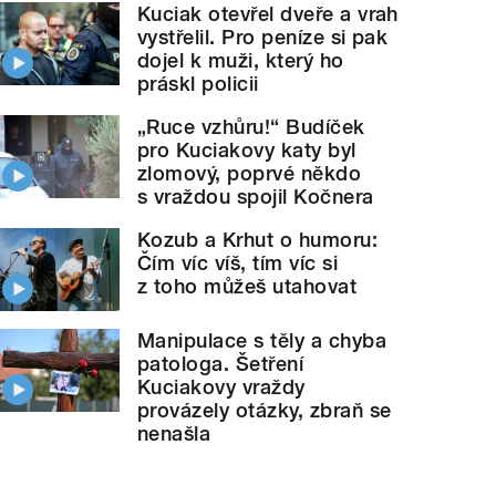
Kuciak otevřel dveře a vrah
vystřelil. Pro peníze si pak
dojel k muži, který ho
práskl policii
„Ruce vzhůru!“ Budíček
pro Kuciakovy katy byl
zlomový, poprvé někdo
s vraždou spojil Kočnera
Kozub a Krhut o humoru:
Čím víc víš, tím víc si
z toho můžeš utahovat
Manipulace s těly a chyba
patologa. Šetření
Kuciakovy vraždy
provázely otázky, zbraň se
nenašla