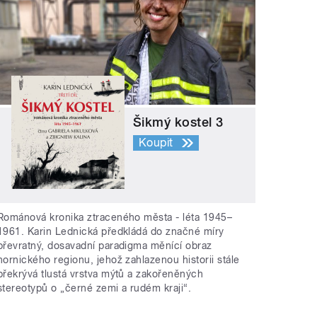
Šikmý kostel 3
Koupit
Románová kronika ztraceného města - léta 1945–
1961. Karin Lednická předkládá do značné míry
převratný, dosavadní paradigma měnící obraz
hornického regionu, jehož zahlazenou historii stále
překrývá tlustá vrstva mýtů a zakořeněných
stereotypů o „černé zemi a rudém kraji“.