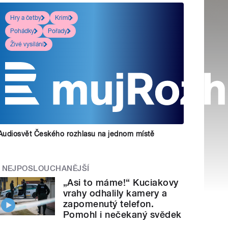
Hry a četby
Krimi
Pohádky
Pořady
Živé vysílání
Audiosvět Českého rozhlasu na jednom místě
NEJPOSLOUCHANĚJŠÍ
„Asi to máme!“ Kuciakovy
vrahy odhalily kamery a
zapomenutý telefon.
Pomohl i nečekaný svědek