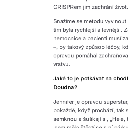
CRISPRem jim zachrání život
Snažíme se metodu vyvinout t
tím byla rychlejší a levnější.
nemocnice a pacienti musí za
–
, by takový způsob léčby, kd
opravdu pomáhal zachraňovat 
vrstvu.
Jaké to je potkávat na chod
Doudna?
Jennifer je opravdu superstar
pokaždé, když prochází, tak 
semknou a šuškají si, „Hele, 
jsem měla štěstí se s ní párkrá