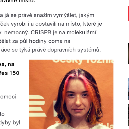
právné místo.
 a já se právě snažím vymýšlet, jakým
 vyrobili a dostavili na místo, které je
byl nemocný. CRISPR je na molekulární
udělat za půl hodiny doma na
ráce se týká právě dopravních systémů.
ba, na
řes 150
pomocí
mto
dyby byl