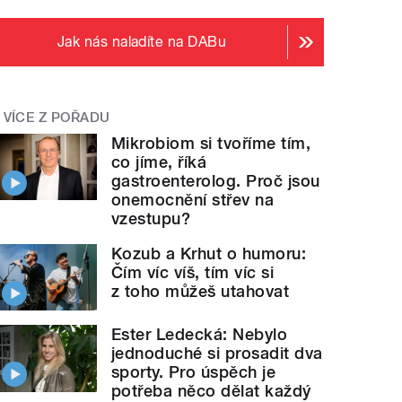
Jak nás naladíte na DABu
VÍCE Z POŘADU
Mikrobiom si tvoříme tím,
co jíme, říká
gastroenterolog. Proč jsou
onemocnění střev na
vzestupu?
Kozub a Krhut o humoru:
Čím víc víš, tím víc si
z toho můžeš utahovat
Ester Ledecká: Nebylo
jednoduché si prosadit dva
sporty. Pro úspěch je
potřeba něco dělat každý