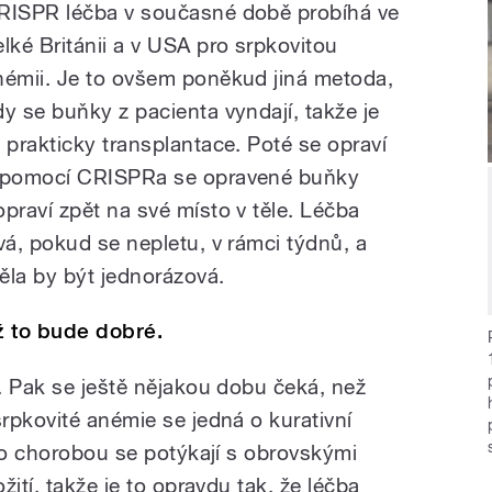
RISPR léčba v současné době probíhá ve
elké Británii a v USA pro srpkovitou
némii. Je to ovšem poněkud jiná metoda,
dy se buňky z pacienta vyndají, takže je
o prakticky transplantace. Poté se opraví
 pomocí CRISPRa se opravené buňky
opraví zpět na své místo v těle. Léčba
rvá, pokud se nepletu, v rámci týdnů, a
ěla by být jednorázová.
ž to bude dobré.
. Pak se ještě nějakou dobu čeká, než
rpkovité anémie se jedná o kurativní
uto chorobou se potýkají s obrovskými
ití, takže je to opravdu tak, že léčba