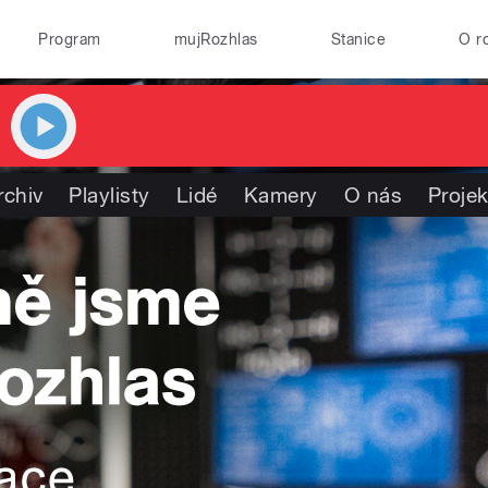
Program
mujRozhlas
Stanice
O r
rchiv
Playlisty
Lidé
Kamery
O nás
Projek