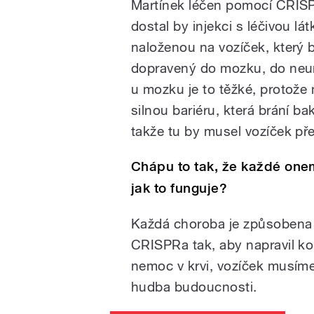
Martínek léčen pomocí CRIS
dostal by injekci s léčivou lá
naloženou na vozíček, který 
dopravený do mozku, do neu
u mozku je to těžké, protože
silnou bariéru, která brání b
takže tu by musel vozíček př
Chápu to tak, že každé onem
jak to funguje?
Každá choroba je způsobena j
CRISPRa tak, aby napravil ko
nemoc v krvi, vozíček musíme 
hudba budoucnosti.