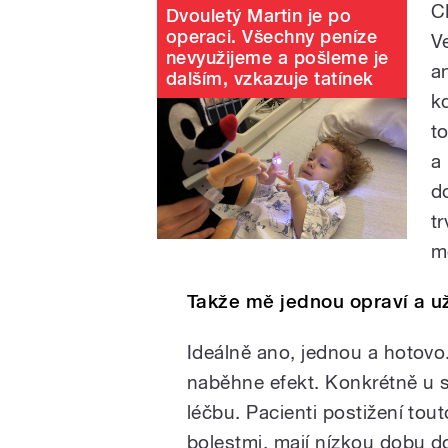
C
Dvouletý Martin je po
operaci. Všechny peníze
V
nevyužijeme a pošleme je
a
dalším, vzkazuje tatínek
k
t
a
d
t
m
Takže mě jednou opraví a u
Ideálně ano, jednou a hotovo
naběhne efekt. Konkrétně u s
léčbu. Pacienti postižení to
bolestmi, mají nízkou dobu dož