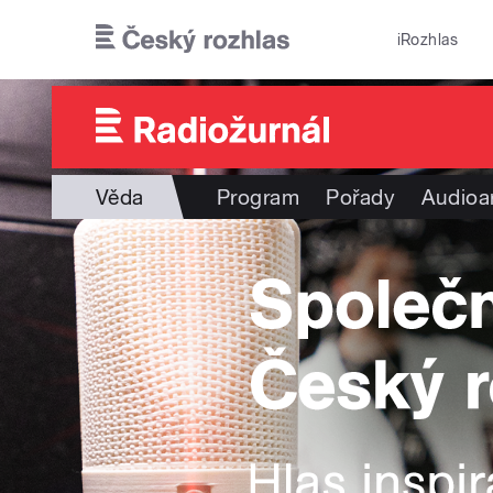
Přejít k hlavnímu obsahu
iRozhlas
Věda
Program
Pořady
Audioa