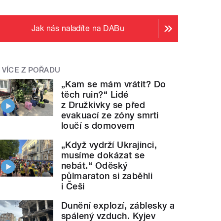
Jak nás naladíte na DABu
VÍCE Z POŘADU
„Kam se mám vrátit? Do
těch ruin?“ Lidé
z Družkivky se před
evakuací ze zóny smrti
loučí s domovem
„Když vydrží Ukrajinci,
musíme dokázat se
nebát.“ Oděský
půlmaraton si zaběhli
i Češi
Dunění explozí, záblesky a
spálený vzduch. Kyjev