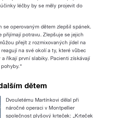
 účinky léčby by se měly projevit do
h se operovaným dětem zlepšil spánek.
 přijímají potravu. Zlepšuje se jejich
můžou přejít z rozmixovaných jídel na
reagují na své okolí a ty, které vůbec
a říkají první slabiky. Pacienti získávají
i pohyby.“
dalším dětem
Dvouletému Martínkovi dělal při
náročné operaci v Montpellier
společnost plyšový krteček:
„Krteček