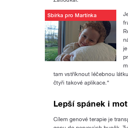
Je
Sbírka pro Martínka
f
R
n
j
p
m
tam vstříknout léčebnou látk
čtyři takové aplikace.“
Lepší spánek i mot
Cílem genové terapie je tran
genu do nervových buněk. T