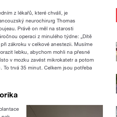
dním z lékařů, které chválí, je
rancouzský neurochirurg Thomas
oujeau. Právě on měl na starosti
áročnou operaci z minulého týdne:
„Dítě
e při zákroku v celkové anestezii. Musíme
rorazit lebku, abychom mohli na přesné
ísto v mozku zavést mikrokatetr a potom
u. To trvá 35 minut. Celkem jsou potřeba
orika
splantace
y pak