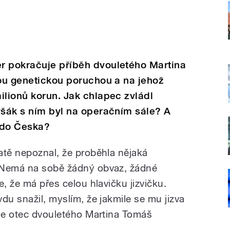
r pokračuje příběh dvouletého Martina
nou genetickou poruchou a na jehož
ilionů korun. Jak chlapec zvládl
yšák s ním byl na operačním sále? A
 do Česka?
atě nepoznal, že proběhla nějaká
 Nemá na sobě žádný obvaz, žádné
e, že má přes celou hlavičku jizvičku.
du snažil, myslím, že jakmile se mu jizva
je
otec dvouletého Martina Tomáš