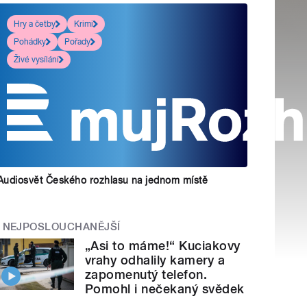
Hry a četby
Krimi
Pohádky
Pořady
Živé vysílání
Audiosvět Českého rozhlasu na jednom místě
NEJPOSLOUCHANĚJŠÍ
„Asi to máme!“ Kuciakovy
vrahy odhalily kamery a
zapomenutý telefon.
Pomohl i nečekaný svědek