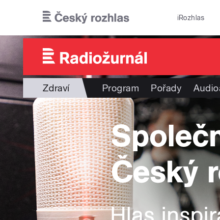
Přejít k hlavnímu obsahu
iRozhlas
Zdraví
Program
Pořady
Audio