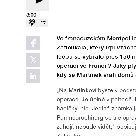
3:00
Ve francouzském Montpellie
Zatloukala, který trpí vzác
léčbu se vybralo přes 150 m
operaci ve Francii? Jaký pl
kdy se Martínek vrátí domů
„Na Martínkovi byste v podst
operace. Je úplně v pohodě.
hadičky, nic. Jediná známka j
Pan neurochirurg se ale oprav
zahojí, nebude vidět,“ popisu
Zatloukal.