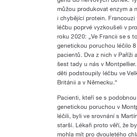
můžou produkovat enzym a 
i chybějící protein. Francouzi
léčbu poprvé vyzkoušeli v pro
roku 2020:
„Ve Francii se s t
genetickou poruchou léčilo 8
pacientů. Dva z nich v Paříži 
šest tady u nás v Montpellier.
děti podstoupily léčbu ve Vel
Británii a v Německu.“
Pacienti, kteří se s podobnou
genetickou poruchou v Montp
léčili, byli ve srovnání s Mart
starší. Lékaři proto věří, že b
mohla mít pro dvouletého chla