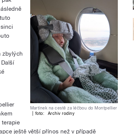
následně
 tuto
sinci
outo
a zbylých
 Další
ké
ellier
Martínek na cestě za léčbou do Montpellier
ínkem
|
foto:
Archiv rodiny
y terapie
pce ještě větší přínos než v případě