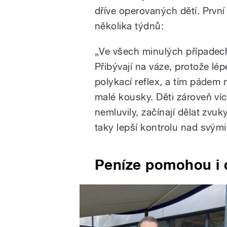
dříve operovaných dětí. První
několika týdnů:
„Ve všech minulých případec
Přibývají na váze, protože lépe
polykací reflex, a tím pádem 
malé kousky. Děti zároveň víc 
nemluvily, začínají dělat zvuky 
taky lepší kontrolu nad svým
Peníze pomohou i 