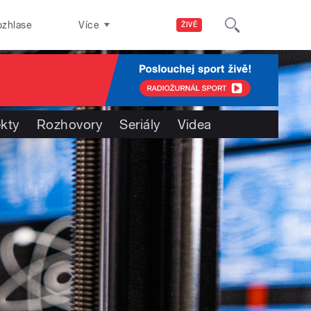
ozhlase
Více
ŽIVĚ
ekty
Rozhovory
Seriály
Videa