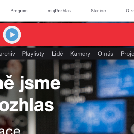
Program
mujRozhlas
Stanice
O r
archiv
Playlisty
Lidé
Kamery
O nás
Proj