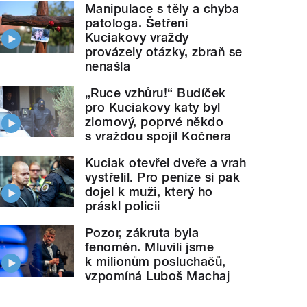
Manipulace s těly a chyba
patologa. Šetření
Kuciakovy vraždy
provázely otázky, zbraň se
nenašla
„Ruce vzhůru!“ Budíček
pro Kuciakovy katy byl
zlomový, poprvé někdo
s vraždou spojil Kočnera
Kuciak otevřel dveře a vrah
vystřelil. Pro peníze si pak
dojel k muži, který ho
práskl policii
Pozor, zákruta byla
fenomén. Mluvili jsme
k milionům posluchačů,
vzpomíná Luboš Machaj