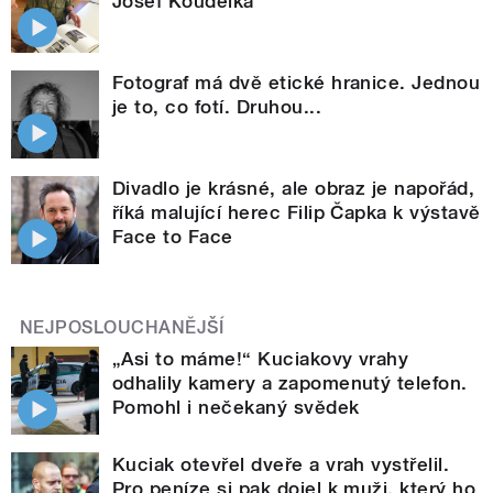
Josef Koudelka
Fotograf má dvě etické hranice. Jednou
je to, co fotí. Druhou...
Divadlo je krásné, ale obraz je napořád,
říká malující herec Filip Čapka k výstavě
Face to Face
NEJPOSLOUCHANĚJŠÍ
„Asi to máme!“ Kuciakovy vrahy
odhalily kamery a zapomenutý telefon.
Pomohl i nečekaný svědek
Kuciak otevřel dveře a vrah vystřelil.
Pro peníze si pak dojel k muži, který ho