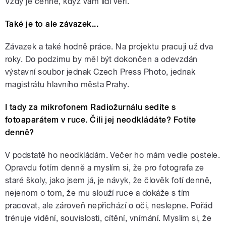
Vždy je cenné, když vám lidi věří.
Také je to ale závazek...
Závazek a také hodně práce. Na projektu pracuji už dva
roky. Do podzimu by měl být dokončen a odevzdán
výstavní soubor jednak Czech Press Photo, jednak
magistrátu hlavního města Prahy.
I tady za mikrofonem Radiožurnálu sedíte s
fotoaparátem v ruce. Čili jej neodkládáte? Fotíte
denně?
V podstatě ho neodkládám. Večer ho mám vedle postele.
Opravdu fotím denně a myslím si, že pro fotografa ze
staré školy, jako jsem já, je návyk, že člověk fotí denně,
nejenom o tom, že mu slouží ruce a dokáže s tím
pracovat, ale zároveň nepřichází o oči, neslepne. Pořád
trénuje vidění, souvislosti, cítění, vnímání. Myslím si, že