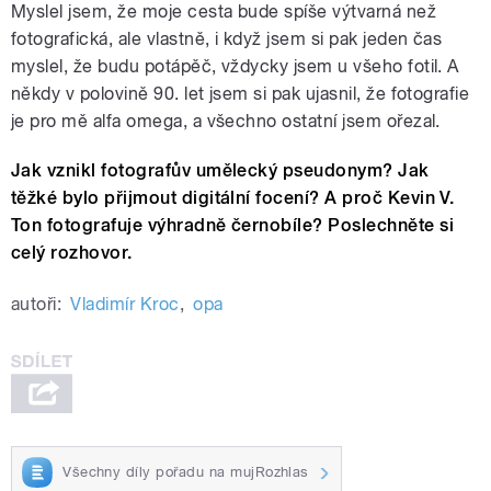
Myslel jsem, že moje cesta bude spíše výtvarná než
fotografická, ale vlastně, i když jsem si pak jeden čas
myslel, že budu potápěč, vždycky jsem u všeho fotil. A
někdy v polovině 90. let jsem si pak ujasnil, že fotografie
je pro mě alfa omega, a všechno ostatní jsem ořezal.
Jak vznikl fotografův umělecký pseudonym? Jak
těžké bylo přijmout digitální focení? A proč Kevin V.
Ton fotografuje výhradně černobíle? Poslechněte si
celý rozhovor.
autoři:
Vladimír Kroc
,
opa
Všechny díly pořadu na mujRozhlas