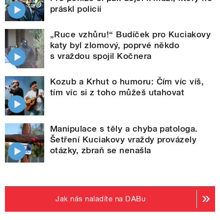
práskl policii
„Ruce vzhůru!“ Budíček pro Kuciakovy
katy byl zlomový, poprvé někdo
s vraždou spojil Kočnera
Kozub a Krhut o humoru: Čím víc víš,
tím víc si z toho můžeš utahovat
Manipulace s těly a chyba patologa.
Šetření Kuciakovy vraždy provázely
otázky, zbraň se nenašla
Jak nás naladíte na DABu