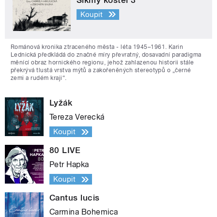
Šikmý kostel 3
Koupit
Románová kronika ztraceného města - léta 1945–1961. Karin
Lednická předkládá do značné míry převratný, dosavadní paradigma
měnící obraz hornického regionu, jehož zahlazenou historii stále
překrývá tlustá vrstva mýtů a zakořeněných stereotypů o „černé
zemi a rudém kraji“.
Lyžák
Tereza Verecká
Koupit
80 LIVE
Petr Hapka
Koupit
Cantus lucis
Carmina Bohemica