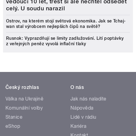
vedoucí 10 let, trest si ale nechtěl odsedět
celý. U soudu narazil
Ostrov, na kterém stojí světová ekonomika. Jak se Tchaj-
wan stal výrobcem nejlepších čipů na světě?
Rusnok: Vyprazdňují se limity zadlužování. Lití poptávky
z veřejných peněz vyvolá inflační tlaky
Český rozhlas
O nás
Válka na Ukrajině
Jak nás naladíte
Komunální volby
Nápověda
Stanice
Lidé v rádiu
eShop
Kariéra
Kontakt