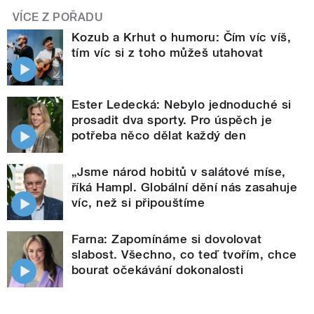
VÍCE Z POŘADU
Kozub a Krhut o humoru: Čím víc víš,
tím víc si z toho můžeš utahovat
Ester Ledecká: Nebylo jednoduché si
prosadit dva sporty. Pro úspěch je
potřeba něco dělat každý den
„Jsme národ hobitů v salátové míse,
říká Hampl. Globální dění nás zasahuje
víc, než si připouštíme
Farna: Zapomínáme si dovolovat
slabost. Všechno, co teď tvořím, chce
bourat očekávání dokonalosti