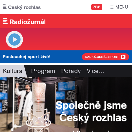
Přejít k hlavnímu obsahu
MENU
ŽIVĚ
Kultura
Program
Pořady
Více
…