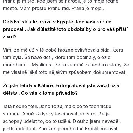
Praha je místo, kde jsem se narodil, je to moje rodné
město. Mám prostě Prahu rád. Praha je moje...
Dětství jste ale prožil v Egyptě, kde vaši rodiče
pracovali. Jak důležité toto období bylo pro váš příští
život?
Vím, že mě už v té době hrozně ovlivňovala bída, která
tam byla. Špinavé děti, které tam pobíhaly, olezlé
mouchami... Myslím si, že to ve mně zanechalo stopy, že
mě vlastně láká toto nějakým způsobem dokumentovat.
Žil jste tehdy v Káhiře. Fotografovat jste začal už v
dětství. Co vás k tomu přivedlo?
Táta hodně fotil. Jeho to zajímalo po té technické
stránce. A mě vždycky fascinoval ten stroj, že je
schopný udělat to, co to udělá. Dlouho jsem nevěděl,
jestli budu fotit. Zároveň jsem hodně kreslil, maloval.