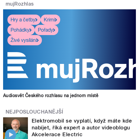
mujRozhlas
Hry a četby
Krimi
Pohádky
Pořady
Živé vysílání
Audiosvět Českého rozhlasu na jednom místě
NEJPOSLOUCHANĚJŠÍ
Elektromobil se vyplatí, když máte kde
nabíjet, říká expert a autor videoblogu
Akcelerace Electric