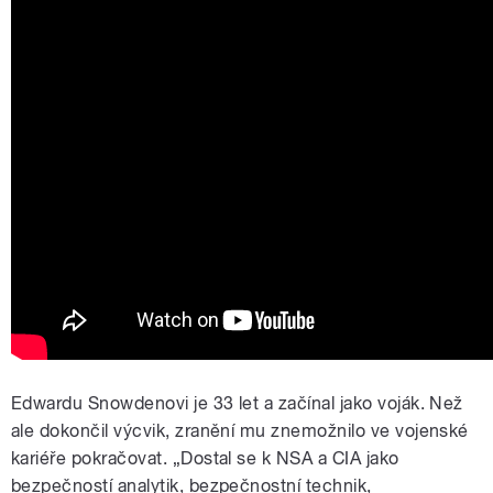
Edwardu Snowdenovi je 33 let a začínal jako voják. Než
ale dokončil výcvik, zranění mu znemožnilo ve vojenské
kariéře pokračovat. „Dostal se k NSA a CIA jako
bezpečností analytik, bezpečnostní technik,