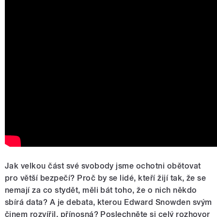
Jak velkou část své svobody jsme ochotni obětovat
pro větší bezpečí? Proč by se lidé, kteří žijí tak, že se
nemají za co stydět, měli bát toho, že o nich někdo
sbírá data? A je debata, kterou Edward Snowden svým
činem rozvířil, přínosná? Poslechněte si celý rozhovor