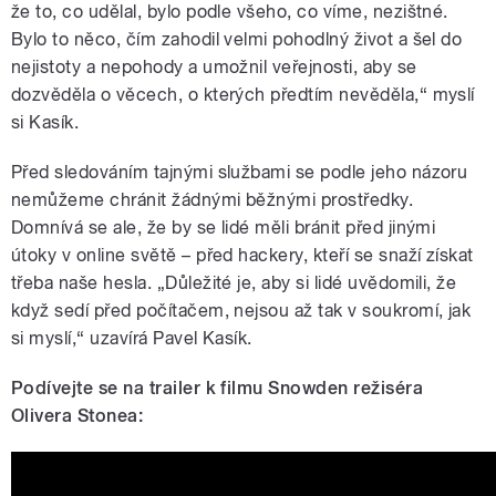
že to, co udělal, bylo podle všeho, co víme, nezištné.
Bylo to něco, čím zahodil velmi pohodlný život a šel do
nejistoty a nepohody a umožnil veřejnosti, aby se
dozvěděla o věcech, o kterých předtím nevěděla,“ myslí
si Kasík.
Před sledováním tajnými službami se podle jeho názoru
nemůžeme chránit žádnými běžnými prostředky.
Domnívá se ale, že by se lidé měli bránit před jinými
útoky v online světě – před hackery, kteří se snaží získat
třeba naše hesla. „Důležité je, aby si lidé uvědomili, že
když sedí před počítačem, nejsou až tak v soukromí, jak
si myslí,“ uzavírá Pavel Kasík.
Podívejte se na trailer k filmu Snowden režiséra
Olivera Stonea: