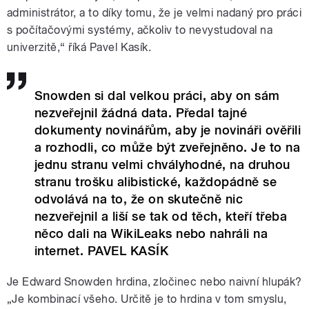
administrátor, a to díky tomu, že je velmi nadaný pro práci
s počítačovými systémy, ačkoliv to nevystudoval na
univerzitě,“ říká Pavel Kasík.
Snowden si dal velkou práci, aby on sám
nezveřejnil žádná data. Předal tajné
dokumenty novinářům, aby je novináři ověřili
a rozhodli, co může být zveřejněno. Je to na
jednu stranu velmi chvályhodné, na druhou
stranu trošku alibistické, každopádně se
odvolává na to, že on skutečně nic
nezveřejnil a liší se tak od těch, kteří třeba
něco dali na WikiLeaks nebo nahráli na
internet. PAVEL KASÍK
Je Edward Snowden hrdina, zločinec nebo naivní hlupák?
„Je kombinací všeho. Určitě je to hrdina v tom smyslu,