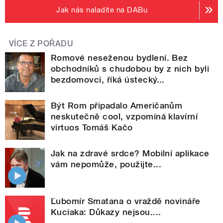
Jak nás naladíte na DABu
VÍCE Z POŘADU
Romové neseženou bydlení. Bez
obchodníků s chudobou by z nich byli
bezdomovci, říká ústecký...
Být Rom připadalo Američanům
neskutečně cool, vzpomíná klavírní
virtuos Tomáš Kačo
Jak na zdravé srdce? Mobilní aplikace
vám nepomůže, použijte...
Ľubomír Smatana o vraždě novináře
Kuciaka: Důkazy nejsou....