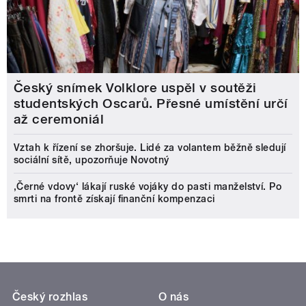
Český snímek Volklore uspěl v soutěži
studentských Oscarů. Přesné umístění určí
až ceremoniál
Vztah k řízení se zhoršuje. Lidé za volantem běžně sledují
sociální sítě, upozorňuje Novotný
‚Černé vdovy‘ lákají ruské vojáky do pasti manželství. Po
smrti na frontě získají finanční kompenzaci
Český rozhlas
O nás