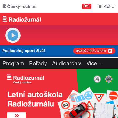
Přejít k hlavnímu obsahu
MENU
ŽIVĚ
Program
Pořady
Audioarchiv
Více
…