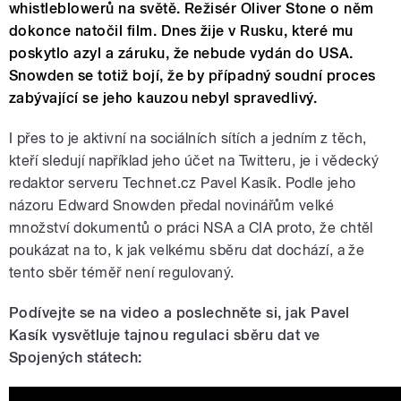
whistleblowerů na světě. Režisér Oliver Stone o něm
dokonce natočil film. Dnes žije v Rusku, které mu
poskytlo azyl a záruku, že nebude vydán do USA.
Snowden se totiž bojí, že by případný soudní proces
zabývající se jeho kauzou nebyl spravedlivý.
I přes to je aktivní na sociálních sítích a jedním z těch,
kteří sledují například jeho účet na Twitteru, je i vědecký
redaktor serveru Technet.cz Pavel Kasík. Podle jeho
názoru Edward Snowden předal novinářům velké
množství dokumentů o práci NSA a CIA proto, že chtěl
poukázat na to, k jak velkému sběru dat dochází, a že
tento sběr téměř není regulovaný.
Podívejte se na video a poslechněte si, jak Pavel
Kasík vysvětluje tajnou regulaci sběru dat ve
Spojených státech: