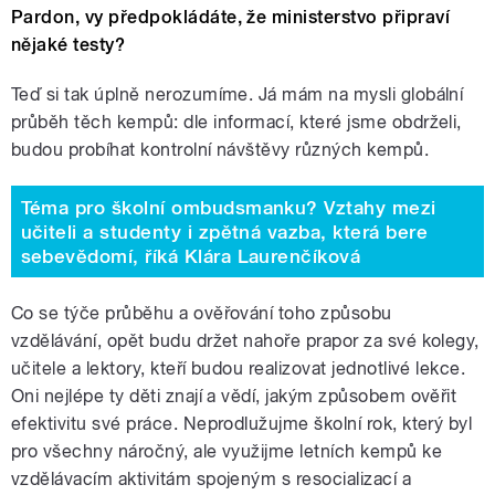
Pardon, vy předpokládáte, že ministerstvo připraví
nějaké testy?
Teď si tak úplně nerozumíme. Já mám na mysli globální
průběh těch kempů: dle informací, které jsme obdrželi,
budou probíhat kontrolní návštěvy různých kempů.
Téma pro školní ombudsmanku? Vztahy mezi
učiteli a studenty i zpětná vazba, která bere
sebevědomí, říká Klára Laurenčíková
Co se týče průběhu a ověřování toho způsobu
vzdělávání, opět budu držet nahoře prapor za své kolegy,
učitele a lektory, kteří budou realizovat jednotlivé lekce.
Oni nejlépe ty děti znají a vědí, jakým způsobem ověřit
efektivitu své práce. Neprodlužujme školní rok, který byl
pro všechny náročný, ale využijme letních kempů ke
vzdělávacím aktivitám spojeným s resocializací a