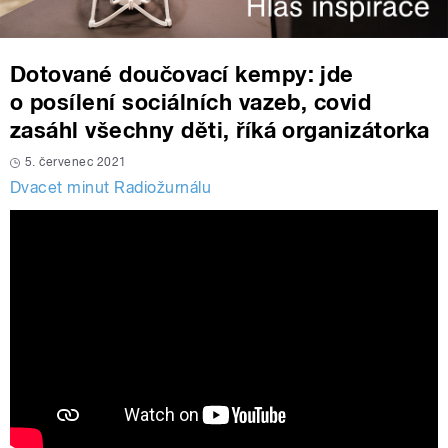
Dotované doučovací kempy: jde
o posílení sociálních vazeb, covid
zasáhl všechny děti, říká organizátorka
5. červenec 2021
Dvacet minut Radiožurnálu