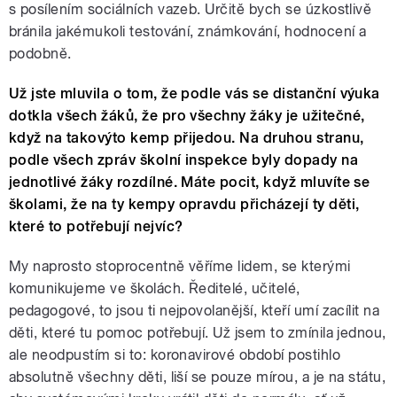
s posílením sociálních vazeb. Určitě bych se úzkostlivě
bránila jakémukoli testování, známkování, hodnocení a
podobně.
Už jste mluvila o tom, že podle vás se distanční výuka
dotkla všech žáků, že pro všechny žáky je užitečné,
když na takovýto kemp přijedou. Na druhou stranu,
podle všech zpráv školní inspekce byly dopady na
jednotlivé žáky rozdílné. Máte pocit, když mluvíte se
školami, že na ty kempy opravdu přicházejí ty děti,
které to potřebují nejvíc?
My naprosto stoprocentně věříme lidem, se kterými
komunikujeme ve školách. Ředitelé, učitelé,
pedagogové, to jsou ti nejpovolanější, kteří umí zacílit na
děti, které tu pomoc potřebují. Už jsem to zmínila jednou,
ale neodpustím si to: koronavirové období postihlo
absolutně všechny děti, liší se pouze mírou, a je na státu,