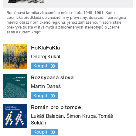
Románová kronika ztraceného města - léta 1945–1961. Karin
Lednická předkládá do značné míry převratný, dosavadní paradigma
měnící obraz hornického regionu, jehož zahlazenou historii stále
překrývá tlustá vrstva mýtů a zakořeněných stereotypů o „černé
zemi a rudém kraji“.
HoKlaFaKla
Ondřej Kukal
Koupit
Rozsypaná slova
Martin Daneš
Koupit
Román pro pitomce
Lukáš Balabán, Šimon Krupa, Tomáš
Soldán
Koupit