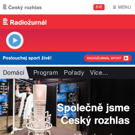
Přejít k hlavnímu obsahu
MENU
ŽIVĚ
Domácí
Program
Pořady
Více
…