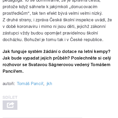
pedagoga. To se domníváme, že je správná cesta,
protože když sáhnete k jakýmkoli „donucovacím
prostředkům“, tak ten efekt bývá velmi velmi nízký.
Z druhé strany, i zpráva České školní inspekce uvádí, že
v době koronaviru i mimo ni jsou děti, jejichž zákonní
zástupci vždy budou opomíjet pravidelnou školní
docházku. Bohužel je tomu tak i v České republice.
Jak funguje systém žádání o dotace na letní kempy?
Jak bude vypadat jejich průběh? Poslechněte si celý
rozhovor se Svatavou Ságnerovou vedený Tomášem
Pancířem.
autoři:
Tomáš Pancíř
,
jkh