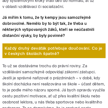
aby systémovými kroky vrátil děti do normálu, ať už
v oblasti vzdělávací či socializační.
Já mířím k tomu, že ty kempy jsou samozřejmě
dobrovolné. Nemělo by to být tak, že třeba u
některých vytipovaných žáků, kteří se neúčastnili
distanční výuky, by byly povinné?
Každý druhý deváťák potřebuje doučování. Co je
v českých školách špatně?
To už se dostáváme trochu do právní roviny. Za
vzdělávání samozřejmě odpovídají zákonní zástupci.
Jestli je správné nařizovat o prázdninách – v době, kdy
školní docházka není realizována ve škole – účast dětem,
to je podle mého názoru sporné. Já bych opravdu využila
cestu pozitivní motivace, ať už přes kvalitní školu nebo
osobnost lektora, u nás třeba sportovce nebo kvalitního