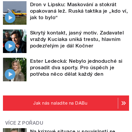
Dron v Lipsku: Maskování a stokrát
opakovaná lež. Ruská taktika je „kdo ví,
jak to bylo“
Skrytý kontakt, jasný motiv. Zadavatel
vraždy Kuciaka uniká trestu, hlavním
podezřelým je dál Kočner
Ester Ledecká: Nebylo jednoduché si
prosadit dva sporty. Pro úspěch je
potřeba něco dělat každý den
Jak nás naladíte na DABu
VÍCE Z POŘADU
Na krizové situace v souvislosti se