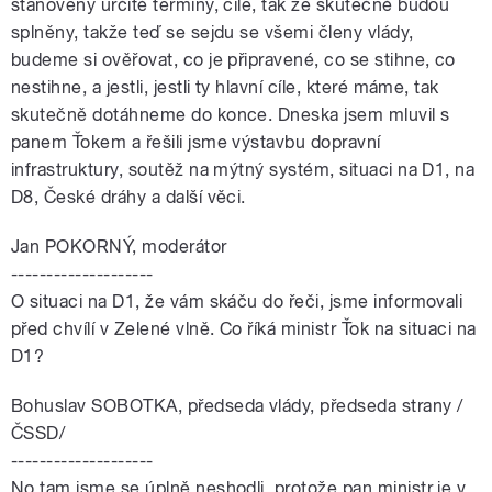
stanoveny určité termíny, cíle, tak že skutečně budou
splněny, takže teď se sejdu se všemi členy vlády,
budeme si ověřovat, co je připravené, co se stihne, co
nestihne, a jestli, jestli ty hlavní cíle, které máme, tak
skutečně dotáhneme do konce. Dneska jsem mluvil s
panem Ťokem a řešili jsme výstavbu dopravní
infrastruktury, soutěž na mýtný systém, situaci na D1, na
D8, České dráhy a další věci.
Jan POKORNÝ, moderátor
--------------------
O situaci na D1, že vám skáču do řeči, jsme informovali
před chvílí v Zelené vlně. Co říká ministr Ťok na situaci na
D1?
Bohuslav SOBOTKA, předseda vlády, předseda strany /
ČSSD/
--------------------
No tam jsme se úplně neshodli, protože pan ministr je v