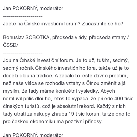
Jan POKORNÝ, moderátor
--------------------
Jdete na Čínské investiční fórum? Zúčastníte se ho?
Bohuslav SOBOTKA, předseda vlády, předseda strany /
ČSSD/
--------------------
Jdu na Čínské investiční fórum. Je to už, tuším, sedmý,
sedmý ročník Čínského investičního fóra, takže už je to
docela dlouhá tradice. A začalo to ještě dávno předtím,
než naše vláda se rozhodla vztahy s Čínou změnit a já
myslím, že tady máme konkrétní výsledky. Abych
nemluvil příliš dlouho, letos to vypadá, že přijede 400 tisíc
čínských turistů, což je absolutní rekord. Každý z nich
tady utratí za nákupy zhruba 19 tisíc korun, takže ono to
pro českou ekonomiku má pozitivní přínosy.
Jan POKORNÝ, moderátor