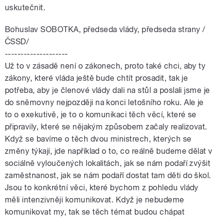
uskutečnit.
Bohuslav SOBOTKA, předseda vlády, předseda strany /
ČSSD/
--------------------
Už to v zásadě není o zákonech, proto také chci, aby ty
zákony, které vláda ještě bude chtít prosadit, tak je
potřeba, aby je členové vlády dali na stůl a poslali jsme je
do sněmovny nejpozději na konci letošního roku. Ale je
to o exekutivě, je to o komunikaci těch věcí, které se
připravily, které se nějakým způsobem začaly realizovat.
Když se bavíme o těch dvou ministrech, kterých se
změny týkají, jde například o to, co reálně budeme dělat v
sociálně vyloučených lokalitách, jak se nám podaří zvýšit
zaměstnanost, jak se nám podaří dostat tam děti do škol.
Jsou to konkrétní věci, které bychom z pohledu vlády
měli intenzivněji komunikovat. Když je nebudeme
komunikovat my, tak se těch témat budou chápat