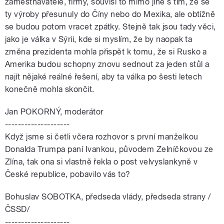
zaměstnavatelé, firmy, souvisí to mimo jiné s tím, že se
ty výroby přesunuly do Číny nebo do Mexika, ale obtížně
se budou potom vracet zpátky. Stejně tak jsou tady věci,
jako je válka v Sýrii, kde si myslím, že by naopak ta
změna prezidenta mohla přispět k tomu, že si Rusko a
Amerika budou schopny znovu sednout za jeden stůl a
najít nějaké reálné řešení, aby ta válka po šesti letech
konečně mohla skončit.
Jan POKORNÝ, moderátor
--------------------
Když jsme si četli včera rozhovor s první manželkou
Donalda Trumpa paní Ivankou, původem Zelníčkovou ze
Zlína, tak ona si vlastně řekla o post velvyslankyně v
České republice, pobavilo vás to?
Bohuslav SOBOTKA, předseda vlády, předseda strany /
ČSSD/
--------------------