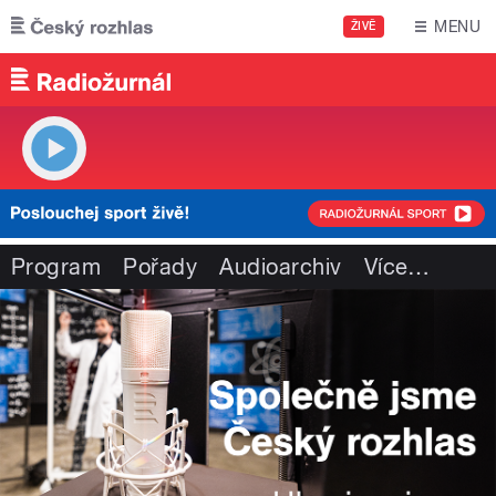
Přejít k hlavnímu obsahu
MENU
ŽIVĚ
Program
Pořady
Audioarchiv
Více
…