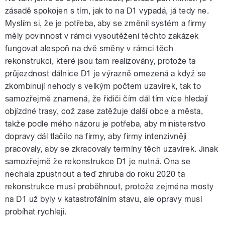
zásadě spokojen s tím, jak to na D1 vypadá, já tedy ne.
Myslím si, že je potřeba, aby se změnil systém a firmy
měly povinnost v rámci vysoutěžení těchto zakázek
fungovat alespoň na dvě směny v rámci těch
rekonstrukcí, které jsou tam realizovány, protože ta
průjezdnost dálnice D1 je výrazně omezená a když se
zkombinují nehody s velkým počtem uzavírek, tak to
samozřejmě znamená, že řidiči čím dál tím více hledají
objízdné trasy, což zase zatěžuje další obce a města,
takže podle mého názoru je potřeba, aby ministerstvo
dopravy dál tlačilo na firmy, aby firmy intenzivněji
pracovaly, aby se zkracovaly termíny těch uzavírek. Jinak
samozřejmě že rekonstrukce D1 je nutná. Ona se
nechala zpustnout a teď zhruba do roku 2020 ta
rekonstrukce musí proběhnout, protože zejména mosty
na D1 už byly v katastrofálním stavu, ale opravy musí
probíhat rychleji.