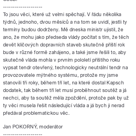
--------------------
To jsou věci, které už velmi spěchají. V řádu několika
týdnů, jednoho, dvou měsíců a na tom se uvidí, jestli ty
termíny budou dodrženy. Mě dneska ministr ujistil, že
ano, že mohu jako předseda vlády počítat s tím, že těch
devět klíčových dopravních staveb skutečně příští rok
bude v různé formě zahájeno, a také jsme řešili to, aby
skutečně vláda mohla v prvním pololetí příštího roku
vypsat tendr otevřený, technologicky neutrální tendr na
provozovatele mýtného systému, protože my jsme
stanovili tři roky, během tří let, na které dostal Kapsch
dodatek, tak během tří let musí proběhnout soutěž a já
nechci, aby ta soutěž měla zpoždění, protože pak by už
ty věci musela řešit následující vláda a já bych ji nerad
předával problematickou věc.
Jan POKORNÝ, moderátor
--------------------