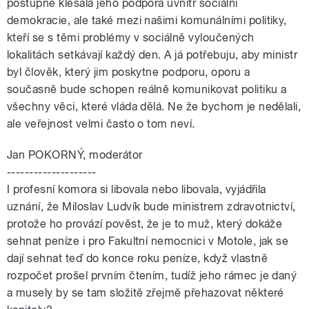
postupně klesala jeho podpora uvnitř sociální
demokracie, ale také mezi našimi komunálními politiky,
kteří se s těmi problémy v sociálně vyloučených
lokalitách setkávají každý den. A já potřebuju, aby ministr
byl člověk, který jim poskytne podporu, oporu a
současně bude schopen reálně komunikovat politiku a
všechny věci, které vláda dělá. Ne že bychom je nedělali,
ale veřejnost velmi často o tom neví.
Jan POKORNÝ, moderátor
--------------------
I profesní komora si libovala nebo libovala, vyjádřila
uznání, že Miloslav Ludvík bude ministrem zdravotnictví,
protože ho provází pověst, že je to muž, který dokáže
sehnat peníze i pro Fakultní nemocnici v Motole, jak se
dají sehnat teď do konce roku peníze, když vlastně
rozpočet prošel prvním čtením, tudíž jeho rámec je daný
a musely by se tam složitě zřejmě přehazovat některé