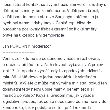
nesmí ztratit kontakt se svými tradičními voliči, s rodiny s
dětmi, se seniory, se zaměstnanci. Viděli jsme brexit,
viděli jsme to, co se stalo ve Spojených státech, a já
bych byl nerad, kdyby tady v České republice do
budoucna posilovaly třeba extrémní politické směry
právě na úkol sociální demokracie.
Jan POKORNÝ, moderátor
--------------------
Věřím, že i k tomu se dostaneme v našem rozhovoru,
protože si při těchto vašich slovech vybavuji váš projev
loni 17. listopadu k výročí tedy listopadových událostí z
roku 89, ještě dovolte jednu podotázku k výměnám
ministrů, jaký efekt může mít výměna ministra, pokud ten
dosavadní tedy nebyl úplně marný, během těch 11
měsíců do voleb? Když si uvědomíme, jak vypadá
legislativní proces, tak co se nedostane do sněmovny do
konce roku, tak v podstatě se ten příští rok nedá