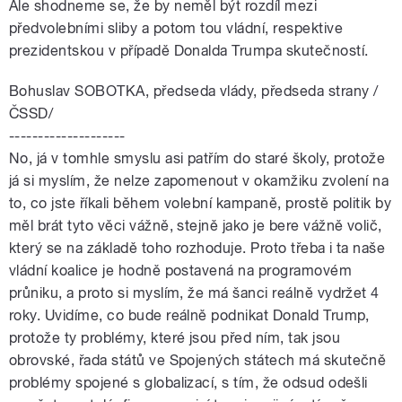
Ale shodneme se, že by neměl být rozdíl mezi
předvolebními sliby a potom tou vládní, respektive
prezidentskou v případě Donalda Trumpa skutečností.
Bohuslav SOBOTKA, předseda vlády, předseda strany /
ČSSD/
--------------------
No, já v tomhle smyslu asi patřím do staré školy, protože
já si myslím, že nelze zapomenout v okamžiku zvolení na
to, co jste říkali během volební kampaně, prostě politik by
měl brát tyto věci vážně, stejně jako je bere vážně volič,
který se na základě toho rozhoduje. Proto třeba i ta naše
vládní koalice je hodně postavená na programovém
průniku, a proto si myslím, že má šanci reálně vydržet 4
roky. Uvidíme, co bude reálně podnikat Donald Trump,
protože ty problémy, které jsou před ním, tak jsou
obrovské, řada států ve Spojených státech má skutečně
problémy spojené s globalizací, s tím, že odsud odešli