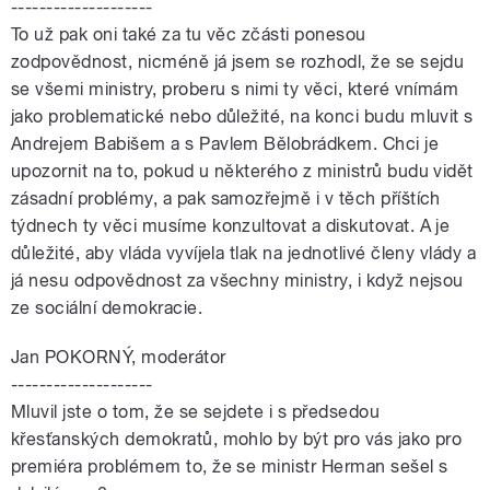
--------------------
To už pak oni také za tu věc zčásti ponesou
zodpovědnost, nicméně já jsem se rozhodl, že se sejdu
se všemi ministry, proberu s nimi ty věci, které vnímám
jako problematické nebo důležité, na konci budu mluvit s
Andrejem Babišem a s Pavlem Bělobrádkem. Chci je
upozornit na to, pokud u některého z ministrů budu vidět
zásadní problémy, a pak samozřejmě i v těch příštích
týdnech ty věci musíme konzultovat a diskutovat. A je
důležité, aby vláda vyvíjela tlak na jednotlivé členy vlády a
já nesu odpovědnost za všechny ministry, i když nejsou
ze sociální demokracie.
Jan POKORNÝ, moderátor
--------------------
Mluvil jste o tom, že se sejdete i s předsedou
křesťanských demokratů, mohlo by být pro vás jako pro
premiéra problémem to, že se ministr Herman sešel s