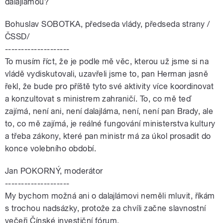
dalajlámou?
Bohuslav SOBOTKA, předseda vlády, předseda strany /
ČSSD/
--------------------
To musím říct, že je podle mě věc, kterou už jsme si na
vládě vydiskutovali, uzavřeli jsme to, pan Herman jasně
řekl, že bude pro příště tyto své aktivity více koordinovat
a konzultovat s ministrem zahraničí. To, co mě teď
zajímá, není ani, není dalajláma, není, není pan Brady, ale
to, co mě zajímá, je reálné fungování ministerstva kultury
a třeba zákony, které pan ministr má za úkol prosadit do
konce volebního období.
Jan POKORNÝ, moderátor
--------------------
My bychom možná ani o dalajlámovi neměli mluvit, říkám
s trochou nadsázky, protože za chvíli začne slavnostní
večeři Čínské investiční fórum.