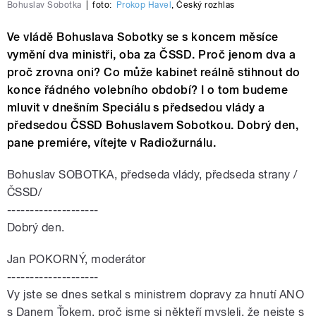
Bohuslav Sobotka
|
foto:
Prokop Havel
,
Český rozhlas
Ve vládě Bohuslava Sobotky se s koncem měsíce
vymění dva ministři, oba za ČSSD. Proč jenom dva a
proč zrovna oni? Co může kabinet reálně stihnout do
konce řádného volebního období? I o tom budeme
mluvit v dnešním Speciálu s předsedou vlády a
předsedou ČSSD Bohuslavem Sobotkou. Dobrý den,
pane premiére, vítejte v Radiožurnálu.
Bohuslav SOBOTKA, předseda vlády, předseda strany /
ČSSD/
--------------------
Dobrý den.
Jan POKORNÝ, moderátor
--------------------
Vy jste se dnes setkal s ministrem dopravy za hnutí ANO
s Danem Ťokem, proč jsme si někteří mysleli, že nejste s