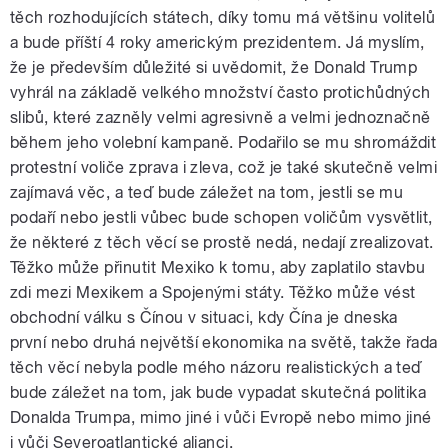
těch rozhodujících státech, díky tomu má většinu volitelů
a bude příští 4 roky americkým prezidentem. Já myslím,
že je především důležité si uvědomit, že Donald Trump
vyhrál na základě velkého množství často protichůdných
slibů, které zazněly velmi agresivně a velmi jednoznačně
během jeho volební kampaně. Podařilo se mu shromáždit
protestní voliče zprava i zleva, což je také skutečně velmi
zajímavá věc, a teď bude záležet na tom, jestli se mu
podaří nebo jestli vůbec bude schopen voličům vysvětlit,
že některé z těch věcí se prostě nedá, nedají zrealizovat.
Těžko může přinutit Mexiko k tomu, aby zaplatilo stavbu
zdi mezi Mexikem a Spojenými státy. Těžko může vést
obchodní válku s Čínou v situaci, kdy Čína je dneska
první nebo druhá největší ekonomika na světě, takže řada
těch věcí nebyla podle mého názoru realistických a teď
bude záležet na tom, jak bude vypadat skutečná politika
Donalda Trumpa, mimo jiné i vůči Evropě nebo mimo jiné
i vůči Severoatlantické alianci.