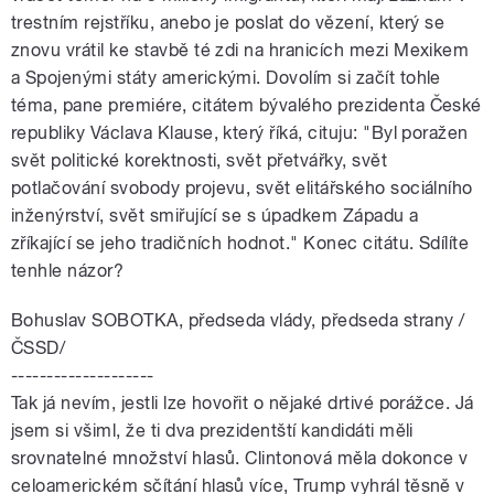
trestním rejstříku, anebo je poslat do vězení, který se
znovu vrátil ke stavbě té zdi na hranicích mezi Mexikem
a Spojenými státy americkými. Dovolím si začít tohle
téma, pane premiére, citátem bývalého prezidenta České
republiky Václava Klause, který říká, cituju: "Byl poražen
svět politické korektnosti, svět přetvářky, svět
potlačování svobody projevu, svět elitářského sociálního
inženýrství, svět smiřující se s úpadkem Západu a
zříkající se jeho tradičních hodnot." Konec citátu. Sdílíte
tenhle názor?
Bohuslav SOBOTKA, předseda vlády, předseda strany /
ČSSD/
--------------------
Tak já nevím, jestli lze hovořit o nějaké drtivé porážce. Já
jsem si všiml, že ti dva prezidentští kandidáti měli
srovnatelné množství hlasů. Clintonová měla dokonce v
celoamerickém sčítání hlasů více, Trump vyhrál těsně v