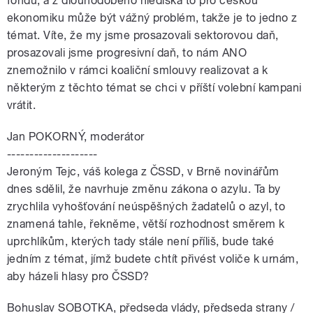
fondů, a z dlouhodobého hlediska to pro českou
ekonomiku může být vážný problém, takže je to jedno z
témat. Víte, že my jsme prosazovali sektorovou daň,
prosazovali jsme progresivní daň, to nám ANO
znemožnilo v rámci koaliční smlouvy realizovat a k
některým z těchto témat se chci v příští volební kampani
vrátit.
Jan POKORNÝ, moderátor
--------------------
Jeroným Tejc, váš kolega z ČSSD, v Brně novinářům
dnes sdělil, že navrhuje změnu zákona o azylu. Ta by
zrychlila vyhošťování neúspěšných žadatelů o azyl, to
znamená tahle, řekněme, větší rozhodnost směrem k
uprchlíkům, kterých tady stále není příliš, bude také
jedním z témat, jímž budete chtít přivést voliče k urnám,
aby házeli hlasy pro ČSSD?
Bohuslav SOBOTKA, předseda vlády, předseda strany /