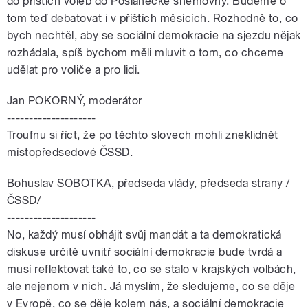
do příštích voleb do Poslanecké sněmovny. Budeme o
tom teď debatovat i v příštích měsících. Rozhodně to, co
bych nechtěl, aby se sociální demokracie na sjezdu nějak
rozhádala, spíš bychom měli mluvit o tom, co chceme
udělat pro voliče a pro lidi.
Jan POKORNÝ, moderátor
--------------------
Troufnu si říct, že po těchto slovech mohli zneklidnět
místopředsedové ČSSD.
Bohuslav SOBOTKA, předseda vlády, předseda strany /
ČSSD/
--------------------
No, každý musí obhájit svůj mandát a ta demokratická
diskuse určitě uvnitř sociální demokracie bude tvrdá a
musí reflektovat také to, co se stalo v krajských volbách,
ale nejenom v nich. Já myslím, že sledujeme, co se děje
v Evropě, co se děje kolem nás, a sociální demokracie