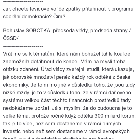
--------------------
Jak chcete levicové voliče zpátky přitáhnout k programu
sociální demokracie? Čím?
Bohuslav SOBOTKA, předseda vlády, předseda strany /
ČSSD/
--------------------
Vrátíme se k tématům, které nám bohužel tahle koalice
znemožnila dotáhnout do konce. Mám na mysli třeba
otázku zdanění. Úřad vlády zveřejnil studii, která ukazuje,
jak obrovské množství peněz každý rok odtéká z české
ekonomiky. Je to mimo jiné v důsledku toho, že jsou tady
nízké mzdy, je to v důsledku toho, že v rámci daňového
systému velkou část těchto finančních prostředků tady
nedokážeme udržet. Já si myslím, že do budoucna je to
velké téma, protože ročně když odtéká 300 miliard korun,
tak je to více, než sem dostaneme v rámci přímých
investic nebo než sem dostaneme v rámci evropských