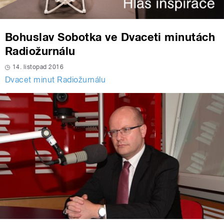
Bohuslav Sobotka ve Dvaceti minutách
Radiožurnálu
14. listopad 2016
Dvacet minut Radiožurnálu