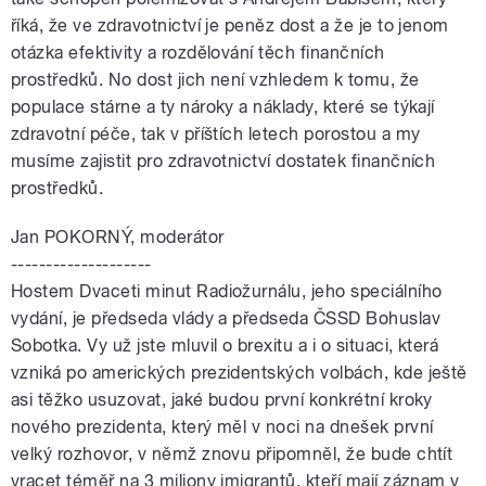
říká, že ve zdravotnictví je peněz dost a že je to jenom
otázka efektivity a rozdělování těch finančních
prostředků. No dost jich není vzhledem k tomu, že
populace stárne a ty nároky a náklady, které se týkají
zdravotní péče, tak v příštích letech porostou a my
musíme zajistit pro zdravotnictví dostatek finančních
prostředků.
Jan POKORNÝ, moderátor
--------------------
Hostem Dvaceti minut Radiožurnálu, jeho speciálního
vydání, je předseda vlády a předseda ČSSD Bohuslav
Sobotka. Vy už jste mluvil o brexitu a i o situaci, která
vzniká po amerických prezidentských volbách, kde ještě
asi těžko usuzovat, jaké budou první konkrétní kroky
nového prezidenta, který měl v noci na dnešek první
velký rozhovor, v němž znovu připomněl, že bude chtít
vracet téměř na 3 miliony imigrantů, kteří mají záznam v