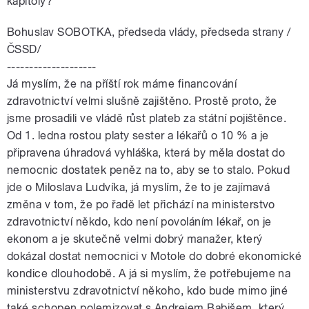
kapitoly?
Bohuslav SOBOTKA, předseda vlády, předseda strany /
ČSSD/
--------------------
Já myslím, že na příští rok máme financování
zdravotnictví velmi slušně zajištěno. Prostě proto, že
jsme prosadili ve vládě růst plateb za státní pojištěnce.
Od 1. ledna rostou platy sester a lékařů o 10 % a je
připravena úhradová vyhláška, která by měla dostat do
nemocnic dostatek peněz na to, aby se to stalo. Pokud
jde o Miloslava Ludvíka, já myslím, že to je zajímavá
změna v tom, že po řadě let přichází na ministerstvo
zdravotnictví někdo, kdo není povoláním lékař, on je
ekonom a je skutečně velmi dobrý manažer, který
dokázal dostat nemocnici v Motole do dobré ekonomické
kondice dlouhodobě. A já si myslím, že potřebujeme na
ministerstvu zdravotnictví někoho, kdo bude mimo jiné
také schopen polemizovat s Andrejem Babišem, který