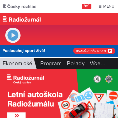
Přejít k hlavnímu obsahu
MENU
ŽIVĚ
Ekonomické
Program
Pořady
Více
…