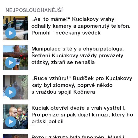
NEJPOSLOUCHANĚJŠÍ
„Asi to máme!“ Kuciakovy vrahy
odhalily kamery a zapomenutý telefon.
Pomohl i nečekaný svědek
Manipulace s těly a chyba patologa.
Šetření Kuciakovy vraždy provázely
otázky, zbraň se nenašla
„Ruce vzhůru!“ Budíček pro Kuciakovy
katy byl zlomový, poprvé někdo
s vraždou spojil Kočnera
Kuciak otevřel dveře a vrah vystřelil.
Pro peníze si pak dojel k muži, který ho
práskl policii
Pozor, zákruta byla fenomén. Mluvili