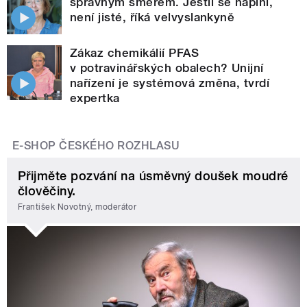
správným směrem. Jestli se naplní,
není jisté, říká velvyslankyně
Zákaz chemikálií PFAS
v potravinářských obalech? Unijní
nařízení je systémová změna, tvrdí
expertka
E-SHOP ČESKÉHO ROZHLASU
Přijměte pozvání na úsměvný doušek moudré
člověčiny.
František Novotný, moderátor