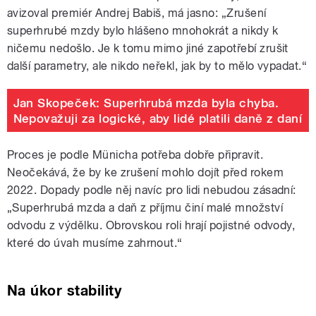
avizoval premiér Andrej Babiš, má jasno: „Zrušení
superhrubé mzdy bylo hlášeno mnohokrát a nikdy k
ničemu nedošlo. Je k tomu mimo jiné zapotřebí zrušit
další parametry, ale nikdo neřekl, jak by to mělo vypadat.“
Jan Skopeček: Superhrubá mzda byla chyba.
Nepovažuji za logické, aby lidé platili daně z daní
Proces je podle Münicha potřeba dobře připravit.
Neočekává, že by ke zrušení mohlo dojít před rokem
2022. Dopady podle něj navíc pro lidi nebudou zásadní:
„Superhrubá mzda a daň z příjmu činí malé množství
odvodu z výdělku. Obrovskou roli hrají pojistné odvody,
které do úvah musíme zahrnout.“
Na úkor stability