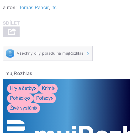
autoři:
Tomáš Pancíř
,
tš
Všechny díly pořadu na mujRozhlas
mujRozhlas
Hry a četby
Krimi
Pohádky
Pořady
Živé vysílání