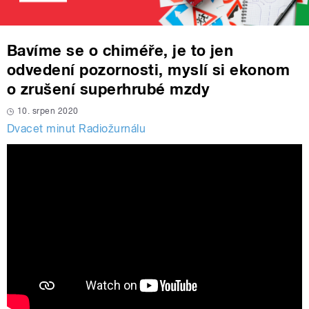
Bavíme se o chiméře, je to jen
odvedení pozornosti, myslí si ekonom
o zrušení superhrubé mzdy
10. srpen 2020
Dvacet minut Radiožurnálu