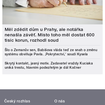
Měl zdědit dům u Prahy, ale notářka
nenašla závěť. Místo toho měl dostat 600
tisíc korun, rozhodl soud
Šlo o Zemanův sen, Babišova vláda teď ze snah o změnu
systému obviňuje Pavla. ‚Pokrytectví,‘ soudí Kysela
Skrytý kontakt, jasný motiv. Zadavatel vraždy Kuciaka
uniká trestu, hlavním podezřelým je dál Kočner
Český rozhlas
O nás