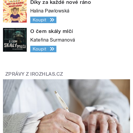
Díky za každé nové ráno
Halina Pawlowská
Koupit
O čem skály mlčí
Kateřina Surmanová
Koupit
ZPRÁVY Z IROZHLAS.CZ