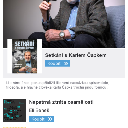
Setkání s Karlem Čapkem
Koupit
Literární fikce, pokus přiblížit literární nadsázkou spisovatele,
filozofa, ale hlavně člověka Karla Čapka trochu jinou formou.
Nepatrná ztráta osamělosti
Eli Beneš
Koupit