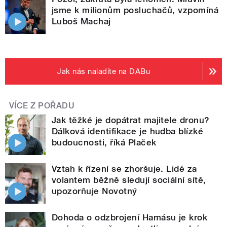
jsme k milionům posluchačů, vzpomíná
Luboš Machaj
Jak nás naladíte na DABu
VÍCE Z POŘADU
Jak těžké je dopátrat majitele dronu?
Dálková identifikace je hudba blízké
budoucnosti, říká Plaček
Vztah k řízení se zhoršuje. Lidé za
volantem běžně sledují sociální sítě,
upozorňuje Novotný
Dohoda o odzbrojení Hamásu je krok