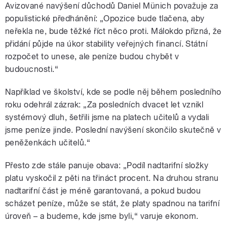
Avizované navýšení důchodů Daniel Münich považuje za
populistické předhánění: „Opozice bude tlačena, aby
neřekla ne, bude těžké říct něco proti. Málokdo přizná, že
přidání půjde na úkor stability veřejných financí. Státní
rozpočet to unese, ale peníze budou chybět v
budoucnosti.“
Například ve školství, kde se podle něj během posledního
roku odehrál zázrak: „Za posledních dvacet let vznikl
systémový dluh, šetřili jsme na platech učitelů a vydali
jsme peníze jinde. Poslední navýšení skončilo skutečně v
peněženkách učitelů.“
Přesto zde stále panuje obava: „Podíl nadtarifní složky
platu vyskočil z pěti na třináct procent. Na druhou stranu
nadtarifní část je méně garantovaná, a pokud budou
scházet peníze, může se stát, že platy spadnou na tarifní
úroveň – a budeme, kde jsme byli,“ varuje ekonom.