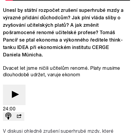
Unesl by státní rozpočet zrušení superhrubé mzdy a
výrazné přidání důchodcům? Jak plní vláda sliby o
zvyšování učitelských platů? A jak změnit
pošramocené renomé učitelské profese? Tomáš
Pancíř se ptal ekonoma a výkonného ředitele think-
tanku IDEA při ekonomickém institutu CERGE
Daniela Münicha.
Dvacet let jsme ničili učitelům renomé. Platy musíme
dlouhodobě udržet, varuje ekonom
24:00
V diskusi ohledně zrušení superhrubé mzdy, které