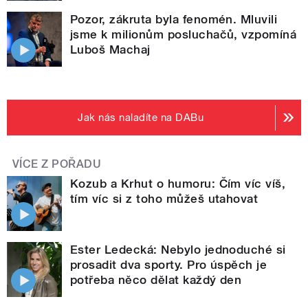
Pozor, zákruta byla fenomén. Mluvili
jsme k milionům posluchačů, vzpomíná
Luboš Machaj
Jak nás naladíte na DABu
VÍCE Z POŘADU
Kozub a Krhut o humoru: Čím víc víš,
tím víc si z toho můžeš utahovat
Ester Ledecká: Nebylo jednoduché si
prosadit dva sporty. Pro úspěch je
potřeba něco dělat každý den