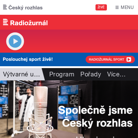
Přejít k hlavnímu obsahu
MENU
ŽIVĚ
Výtvarné umění
Program
Pořady
Více
…