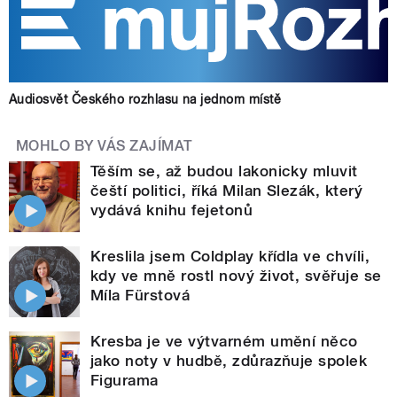
Audiosvět Českého rozhlasu na jednom místě
MOHLO BY VÁS ZAJÍMAT
Těším se, až budou lakonicky mluvit
čeští politici, říká Milan Slezák, který
vydává knihu fejetonů
Kreslila jsem Coldplay křídla ve chvíli,
kdy ve mně rostl nový život, svěřuje se
Míla Fürstová
Kresba je ve výtvarném umění něco
jako noty v hudbě, zdůrazňuje spolek
Figurama