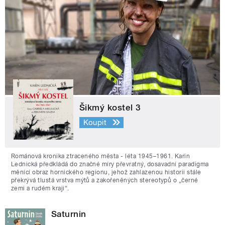
Šikmý kostel 3
Koupit
Románová kronika ztraceného města - léta 1945–1961. Karin
Lednická předkládá do značné míry převratný, dosavadní paradigma
měnící obraz hornického regionu, jehož zahlazenou historii stále
překrývá tlustá vrstva mýtů a zakořeněných stereotypů o „černé
zemi a rudém kraji“.
Saturnin