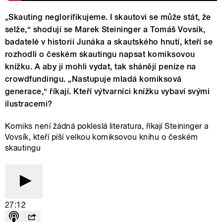
„Skauting neglorifikujeme. I skautovi se může stát, že
selže,“ shodují se Marek Steininger a Tomáš Vovsík,
badatelé v historii Junáka a skautského hnutí, kteří se
rozhodli o českém skautingu napsat komiksovou
knížku. A aby ji mohli vydat, tak shánějí peníze na
crowdfundingu. „Nastupuje mladá komiksová
generace,“ říkají. Kteří výtvarníci knížku vybaví svými
ilustracemi?
Komiks není žádná pokleslá literatura, říkají Steininger a
Vovsík, kteří píší velkou komiksovou knihu o českém
skautingu
27:12