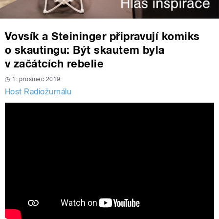
Vovsík a Steininger připravují komiks
o skautingu: Být skautem byla
v začátcích rebelie
1. prosinec 2019
Host Radiožurnálu