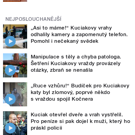
NEJPOSLOUCHANĚJŠÍ
„Asi to máme!“ Kuciakovy vrahy
odhalily kamery a zapomenutý telefon.
Pomohl i nečekaný svědek
Manipulace s těly a chyba patologa.
Šetření Kuciakovy vraždy provázely
otázky, zbraň se nenašla
„Ruce vzhůru!“ Budíček pro Kuciakovy
katy byl zlomový, poprvé někdo
s vraždou spojil Kočnera
Kuciak otevřel dveře a vrah vystřelil.
Pro peníze si pak dojel k muži, který ho
práskl policii