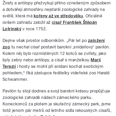
Žirafy a antilopy přežvykují přímo vznešeným způsobem
a dotvářejí atmosféru nejstarší zoologické zahrady na
světě, která má
kořeny až ve středověku
. Oficiálně
ovšem zahradu založil až
císař František Štěpán
Lotrinský
v roce 1752.
Dejme však prostor odborníkům. „Pár let po
založení
zoo
tu nechal císař postavit barokní ‚snídaňový‘ pavilón.
Kolem něj bylo rozmístěných 12 kotců se zvířaty, jako
byly zebry nebo antilopy, a císař s manželkou
Marií
Terezií
i hosty se mohli při snídani kochat exotickým
pohledem,“ říká zástupce ředitelky vídeňské zoo Harald
Schwammer.
Pavilón tu stojí dodnes a svojí barokní krásou propůjčuje
zoologické zahradě nádech zámeckého parku.
Koneckonců za plotem je skutečný zámecký park, jsme
totiž jenom pár metrů od letního sídla rakouských císařů,