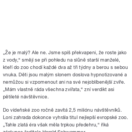
„Že je malý? Ale ne. Jsme spíš překvapeni, že roste jako
z vody,“ smějí se při pohledu na slůně starší manželé,
kteří do zoo chodí každé dva až tři týdny a berou s sebou
vnuka. Děti jsou malým slonem doslova hypnotizované a
nemůžou si vzpomenout ani na své nejoblíbenější zvíře.
„Mám vlastně ráda všechna zvířata,“ zní verdikt asi
pětileté návštěvnice.
Do vídeňské zoo ročně zavítá 2,5 miliónu návštěvníků.
Loni zahrada dokonce vyhrála titul nejlepší evropské zoo.
„Tahle zlatá éra však měla trpkou předehru,“ říká