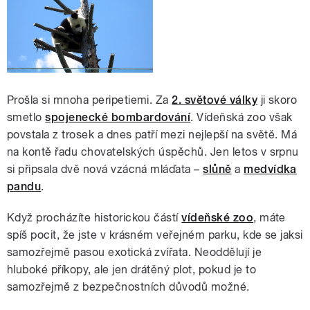
Prošla si mnoha peripetiemi. Za
2. světové války
ji skoro
smetlo
spojenecké bombardování
. Vídeňská zoo však
povstala z trosek a dnes patří mezi nejlepší na světě. Má
na kontě řadu chovatelských úspěchů. Jen letos v srpnu
si připsala dvě nová vzácná mláďata –
slůně
a
medvídka
pandu
.
Když procházíte historickou částí
vídeňské zoo
, máte
spíš pocit, že jste v krásném veřejném parku, kde se jaksi
samozřejmě pasou exotická zvířata. Neoddělují je
hluboké příkopy, ale jen drátěný plot, pokud je to
samozřejmě z bezpečnostních důvodů možné.