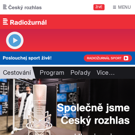
Přejít k hlavnímu obsahu
MENU
ŽIVĚ
Cestování
Program
Pořady
Více
…