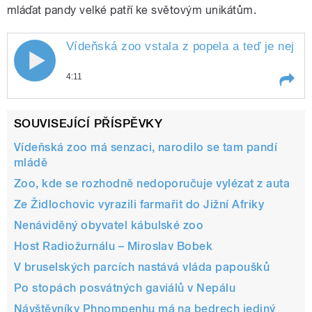
mláďat pandy velké patří ke světovým unikátům.
Vídeňská zoo vstala z popela a teď je nejlep
4:11
Play /
Evropě
Vídeňská zoo vstala z popela a teď
SOUVISEJÍCÍ PŘÍSPĚVKY
je nejlepší v
Vídeňská zoo má senzaci, narodilo se tam pandí
mládě
Zoo, kde se rozhodně nedoporučuje vylézat z auta
Ze Židlochovic vyrazili farmařit do Jižní Afriky
Nenáviděný obyvatel kábulské zoo
Host Radiožurnálu – Miroslav Bobek
pause
V bruselských parcích nastává vláda papoušků
Po stopách posvátných gaviálů v Nepálu
Návštěvníky Phnompenhu má na bedrech jediný