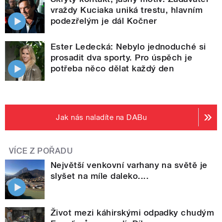
vraždy Kuciaka uniká trestu, hlavním
podezřelým je dál Kočner
Ester Ledecká: Nebylo jednoduché si
prosadit dva sporty. Pro úspěch je
potřeba něco dělat každý den
Jak nás naladíte na DABu
VÍCE Z POŘADU
Největší venkovní varhany na světě je
slyšet na míle daleko....
Život mezi káhirskými odpadky chudým