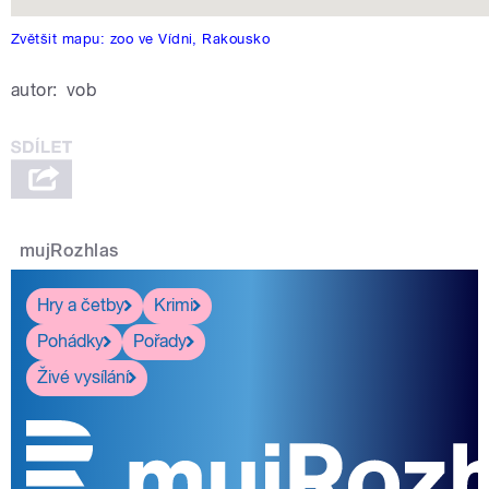
Zvětšit mapu: zoo ve Vídni, Rakousko
autor:
vob
mujRozhlas
Hry a četby
Krimi
Pohádky
Pořady
Živé vysílání