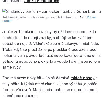
vídeňského
zámku Schönbrunn
.
Snídaňový pavilon v zámeckém parku u Schönbrunnu
|
foto:
Vojtěch
Berger
Jenže za barokními pavilóny by už dnes do zoo nikdo
nechodil. Lidé chtějí zážitky, a chtějí se ke zvířatům
dostat co nejblíž. Vídeňská zoo má takových míst řadu.
Třeba když se procházíte po prosklené podlaze a pod
nohama vám plavou tučňáci, nebo když jdete tunelem z
pěticentimetrového plexiskla a všude kolem jsou jenom
samé ryby.
Zoo má navíc nový hit – úplně čerstvé
mládě pandy
a
taky několik týdnů staré slůně. U jeho výběhu je pořád
fronta zvědavců. Malý chobotnatec se roztomile motá
mámě pod nohama.