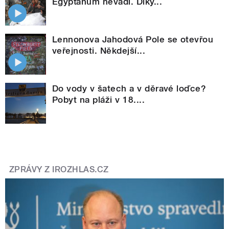
Egypťanům nevadí. Díky...
Lennonova Jahodová Pole se otevřou
veřejnosti. Někdejší...
Do vody v šatech a v děravé loďce?
Pobyt na pláži v 18....
ZPRÁVY Z IROZHLAS.CZ