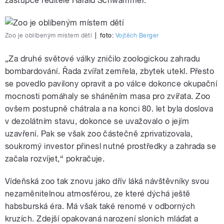
zástupce ředitele Harald Schwammer.
Zoo je oblíbeným místem dětí
|
foto:
Vojtěch Berger
„Za druhé světové války zničilo zoologickou zahradu
bombardování. Řada zvířat zemřela, zbytek utekl. Přesto
se povedlo pavilony opravit a po válce dokonce okupační
mocnosti pomáhaly se sháněním masa pro zvířata. Zoo
ovšem postupně chátrala a na konci 80. let byla doslova
v dezolátním stavu, dokonce se uvažovalo o jejím
uzavření. Pak se však zoo částečně zprivatizovala,
soukromý investor přinesl nutné prostředky a zahrada se
začala rozvíjet,“ pokračuje.
Vídeňská zoo tak znovu jako dřív láká návštěvníky svou
nezaměnitelnou atmosférou, ze které dýchá ještě
habsburská éra. Má však také renomé v odborných
kruzích. Zdejší opakovaná narození sloních mláďat a