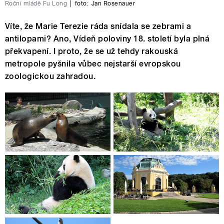
Roční mládě Fu Long
|
foto:
Jan Rosenauer
Víte, že Marie Terezie ráda snídala se zebrami a
antilopami? Ano, Vídeň poloviny 18. století byla plná
překvapení. I proto, že se už tehdy rakouská
metropole pyšnila vůbec nejstarší evropskou
zoologickou zahradou.