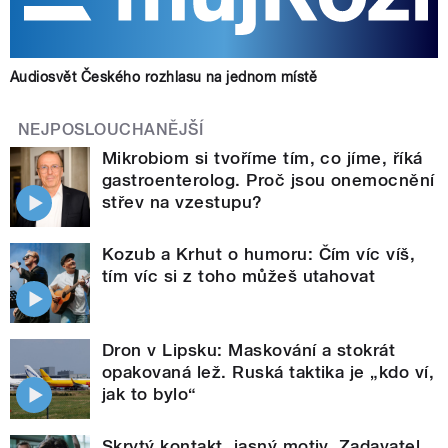
Audiosvět Českého rozhlasu na jednom místě
NEJPOSLOUCHANĚJŠÍ
Mikrobiom si tvoříme tím, co jíme, říká
gastroenterolog. Proč jsou onemocnění
střev na vzestupu?
Kozub a Krhut o humoru: Čím víc víš,
tím víc si z toho můžeš utahovat
Dron v Lipsku: Maskování a stokrát
opakovaná lež. Ruská taktika je „kdo ví,
jak to bylo“
Skrytý kontakt, jasný motiv. Zadavatel