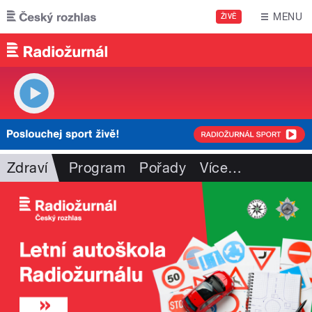
Přejít k hlavnímu obsahu
MENU
ŽIVĚ
Zdraví
Program
Pořady
Více
…