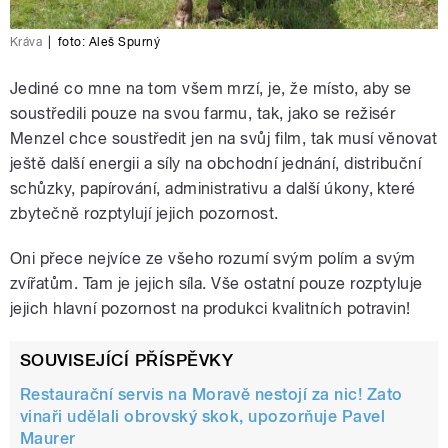
Kráva
|
foto:
Aleš Spurný
Jediné co mne na tom všem mrzí, je, že místo, aby se
soustředili pouze na svou farmu, tak, jako se režisér
Menzel chce soustředit jen na svůj film, tak musí věnovat
ještě další energii a síly na obchodní jednání, distribuční
schůzky, papírování, administrativu a další úkony, které
zbytečně rozptylují jejich pozornost.
Oni přece nejvíce ze všeho rozumí svým polím a svým
zvířatům. Tam je jejich síla. Vše ostatní pouze rozptyluje
jejich hlavní pozornost na produkci kvalitních potravin!
SOUVISEJÍCÍ PŘÍSPĚVKY
Restaurační servis na Moravě nestojí za nic! Zato
vinaři udělali obrovský skok, upozorňuje Pavel
Maurer