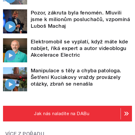
Pozor, zákruta byla fenomén. Mluvili
jsme k milionům posluchačů, vzpomíná
Luboš Machaj
Elektromobil se vyplatí, když máte kde
nabíjet, říká expert a autor videoblogu
Akcelerace Electric
Manipulace s těly a chyba patologa.
Šetření Kuciakovy vraždy provázely
otázky, zbraň se nenašla
Jak nás naladíte na DABu
VÍCE Z POŘADU