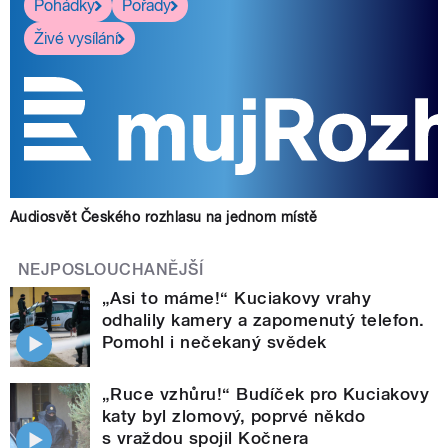
Pohádky
Pořady
Živé vysílání
Audiosvět Českého rozhlasu na jednom místě
NEJPOSLOUCHANĚJŠÍ
„Asi to máme!“ Kuciakovy vrahy
odhalily kamery a zapomenutý telefon.
Pomohl i nečekaný svědek
„Ruce vzhůru!“ Budíček pro Kuciakovy
katy byl zlomový, poprvé někdo
s vraždou spojil Kočnera