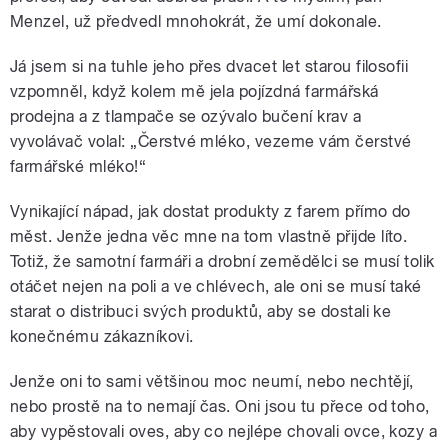
Menzel, už předvedl mnohokrát, že umí dokonale.
Já jsem si na tuhle jeho přes dvacet let starou filosofii
vzpomněl, když kolem mě jela pojízdná farmářská
prodejna a z tlampače se ozývalo bučení krav a
vyvolávač volal: „Čerstvé mléko, vezeme vám čerstvé
farmářské mléko!“
Vynikající nápad, jak dostat produkty z farem přímo do
měst. Jenže jedna věc mne na tom vlastně přijde líto.
Totiž, že samotní farmáři a drobní zemědělci se musí tolik
otáčet nejen na poli a ve chlévech, ale oni se musí také
starat o distribuci svých produktů, aby se dostali ke
konečnému zákazníkovi.
Jenže oni to sami většinou moc neumí, nebo nechtějí,
nebo prostě na to nemají čas. Oni jsou tu přece od toho,
aby vypěstovali oves, aby co nejlépe chovali ovce, kozy a