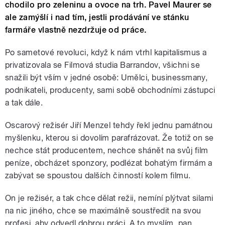
chodilo pro zeleninu a ovoce na trh. Pavel Maurer se
ale zamýšlí i nad tím, jestli prodávání ve stánku
farmáře vlastně nezdržuje od práce.
Po sametové revoluci, když k nám vtrhl kapitalismus a
privatizovala se Filmová studia Barrandov, všichni se
snažili být vším v jedné osobě: Umělci, businessmany,
podnikateli, producenty, sami sobě obchodními zástupci
a tak dále.
Oscarový režisér Jiří Menzel tehdy řekl jednu památnou
myšlenku, kterou si dovolím parafrázovat. Že totiž on se
nechce stát producentem, nechce shánět na svůj film
peníze, obcházet sponzory, podlézat bohatým firmám a
zabývat se spoustou dalších činností kolem filmu.
On je režisér, a tak chce dělat režii, nemíní plýtvat silami
na nic jiného, chce se maximálně soustředit na svou
profesi, aby odvedl dobrou práci. A to myslím, pan