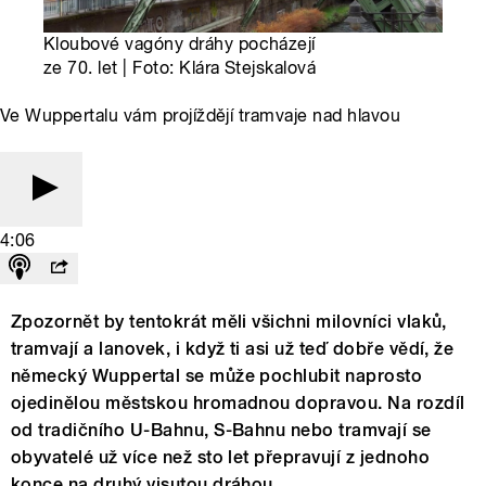
Kloubové vagóny dráhy pocházejí
ze 70. let | Foto: Klára Stejskalová
Ve Wuppertalu vám projíždějí tramvaje nad hlavou
4:06
Zpozornět by tentokrát měli všichni milovníci vlaků,
tramvají a lanovek, i když ti asi už teď dobře vědí, že
německý Wuppertal se může pochlubit naprosto
ojedinělou městskou hromadnou dopravou. Na rozdíl
od tradičního U-Bahnu, S-Bahnu nebo tramvají se
obyvatelé už více než sto let přepravují z jednoho
konce na druhý visutou dráhou.