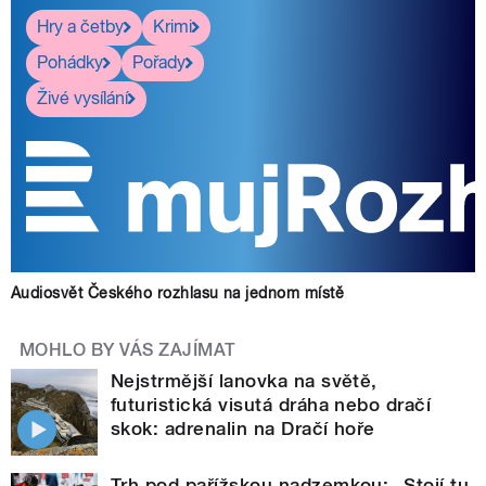
Hry a četby
Krimi
Pohádky
Pořady
Živé vysílání
Audiosvět Českého rozhlasu na jednom místě
MOHLO BY VÁS ZAJÍMAT
Nejstrmější lanovka na světě,
futuristická visutá dráha nebo dračí
skok: adrenalin na Dračí hoře
Trh pod pařížskou nadzemkou: „Stojí tu,