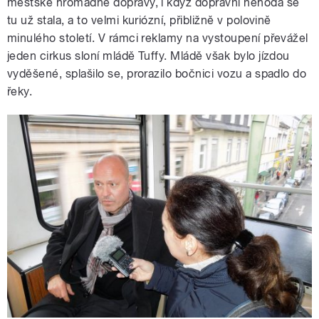
městské hromadné dopravy, i když dopravní nehoda se
tu už stala, a to velmi kuriózní, přibližně v polovině
minulého století. V rámci reklamy na vystoupení převážel
jeden cirkus sloní mládě Tuffy. Mládě však bylo jízdou
vyděšené, splašilo se, prorazilo bočnici vozu a spadlo do
řeky.