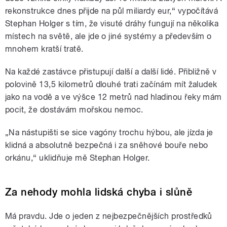
rekonstrukce dnes přijde na půl miliardy eur,“ vypočítává
Stephan Holger s tím, že visuté dráhy fungují na několika
místech na světě, ale jde o jiné systémy a především o
mnohem kratší tratě.
Na každé zastávce přistupují další a další lidé. Přibližně v
polovině 13,5 kilometrů dlouhé trati začínám mít žaludek
jako na vodě a ve výšce 12 metrů nad hladinou řeky mám
pocit, že dostávám mořskou nemoc.
„Na nástupišti se sice vagóny trochu hýbou, ale jízda je
klidná a absolutně bezpečná i za sněhové bouře nebo
orkánu,“ uklidňuje mě Stephan Holger.
Za nehody mohla lidská chyba i slůně
Má pravdu. Jde o jeden z nejbezpečnějších prostředků