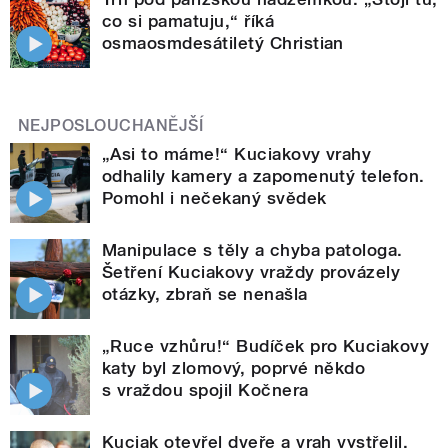
co si pamatuju,“ říká
osmaosmdesátiletý Christian
NEJPOSLOUCHANĚJŠÍ
„Asi to máme!“ Kuciakovy vrahy
odhalily kamery a zapomenutý telefon.
Pomohl i nečekaný svědek
Manipulace s těly a chyba patologa.
Šetření Kuciakovy vraždy provázely
otázky, zbraň se nenašla
„Ruce vzhůru!“ Budíček pro Kuciakovy
katy byl zlomový, poprvé někdo
s vraždou spojil Kočnera
Kuciak otevřel dveře a vrah vystřelil.