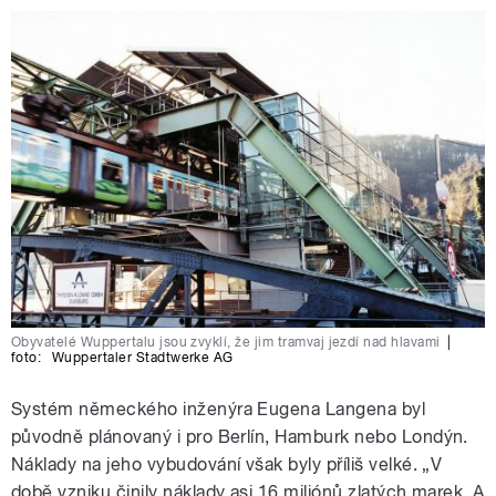
Obyvatelé Wuppertalu jsou zvyklí, že jim tramvaj jezdí nad hlavami
|
foto:
Wuppertaler Stadtwerke AG
Systém německého inženýra Eugena Langena byl
původně plánovaný i pro Berlín, Hamburk nebo Londýn.
Náklady na jeho vybudování však byly příliš velké. „V
době vzniku činily náklady asi 16 miliónů zlatých marek. A