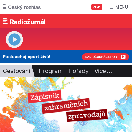
Přejít k hlavnímu obsahu
MENU
ŽIVĚ
Cestování
Program
Pořady
Více
…