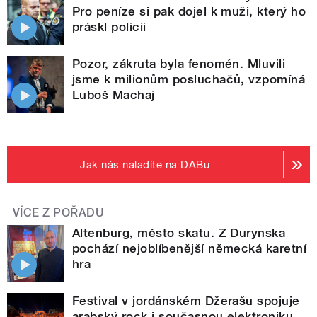
Pro peníze si pak dojel k muži, který ho
práskl policii
Pozor, zákruta byla fenomén. Mluvili
jsme k milionům posluchačů, vzpomíná
Luboš Machaj
Jak nás naladíte na DABu
VÍCE Z POŘADU
Altenburg, město skatu. Z Durynska
pochází nejoblíbenější německá karetní
hra
Festival v jordánském Džerašu spojuje
arabský rock i současnou elektroniku