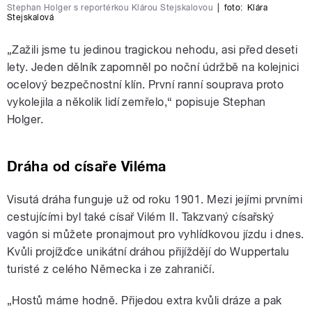
Stephan Holger s reportérkou Klárou Stejskalovou
|
foto:
Klára
Stejskalová
„Zažili jsme tu jedinou tragickou nehodu, asi před deseti
lety. Jeden dělník zapomněl po noční údržbě na kolejnici
ocelový bezpečnostní klín. První ranní souprava proto
vykolejila a několik lidí zemřelo,“ popisuje Stephan
Holger.
Dráha od císaře Viléma
Visutá dráha funguje už od roku 1901. Mezi jejími prvními
cestujícími byl také císař Vilém II. Takzvaný císařský
vagón si můžete pronajmout pro vyhlídkovou jízdu i dnes.
Kvůli projížďce unikátní dráhou přijíždějí do Wuppertalu
turisté z celého Německa i ze zahraničí.
„Hostů máme hodně. Přijedou extra kvůli dráze a pak