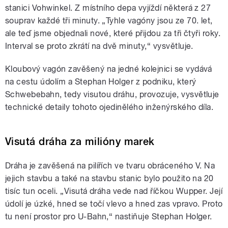
stanici Vohwinkel. Z místního depa vyjíždí některá z 27
souprav každé tři minuty. „Tyhle vagóny jsou ze 70. let,
ale teď jsme objednali nové, které přijdou za tři čtyři roky.
Interval se proto zkrátí na dvě minuty,“ vysvětluje.
Kloubový vagón zavěšený na jedné kolejnici se vydává
na cestu údolím a Stephan Holger z podniku, který
Schwebebahn, tedy visutou dráhu, provozuje, vysvětluje
technické detaily tohoto ojedinělého inženýrského díla.
Visutá dráha za milióny marek
Dráha je zavěšená na pilířích ve tvaru obráceného V. Na
jejich stavbu a také na stavbu stanic bylo použito na 20
tisíc tun oceli. „Visutá dráha vede nad říčkou Wupper. Její
údolí je úzké, hned se točí vlevo a hned zas vpravo. Proto
tu není prostor pro U-Bahn,“ nastiňuje Stephan Holger.