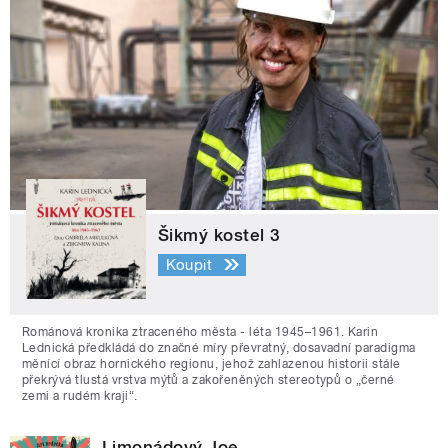
Šikmý kostel 3
Koupit
Románová kronika ztraceného města - léta 1945–1961. Karin
Lednická předkládá do značné míry převratný, dosavadní paradigma
měnící obraz hornického regionu, jehož zahlazenou historii stále
překrývá tlustá vrstva mýtů a zakořeněných stereotypů o „černé
zemi a rudém kraji“.
Limonádový Joe