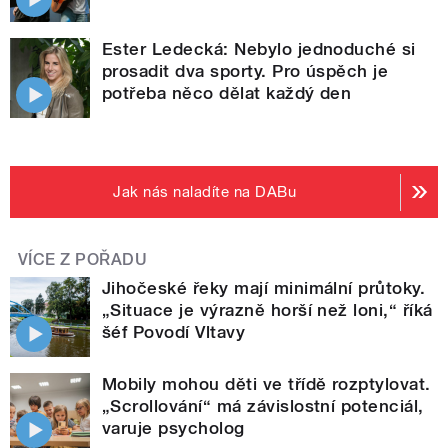
Ester Ledecká: Nebylo jednoduché si
prosadit dva sporty. Pro úspěch je
potřeba něco dělat každý den
Jak nás naladíte na DABu
VÍCE Z POŘADU
Jihočeské řeky mají minimální průtoky.
„Situace je výrazně horší než loni,“ říká
šéf Povodí Vltavy
Mobily mohou děti ve třídě rozptylovat.
„Scrollování“ má závislostní potenciál,
varuje psycholog