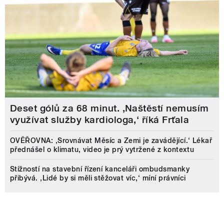
Deset gólů za 68 minut. ,Naštěstí nemusím
využívat služby kardiologa,‘ říká Frťala
OVĚŘOVNA: ‚Srovnávat Měsíc a Zemi je zavádějící.‘ Lékař
přednášel o klimatu, video je prý vytržené z kontextu
Stížností na stavební řízení kanceláři ombudsmanky
přibývá. ‚Lidé by si měli stěžovat víc,‘ míní právníci