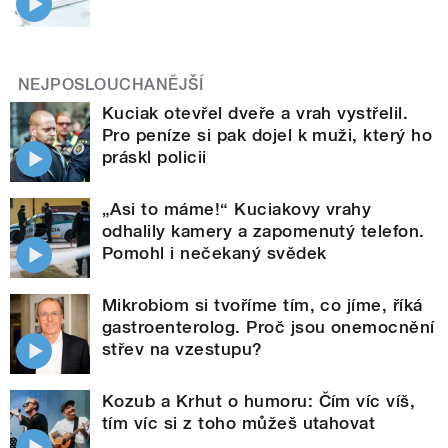
NEJPOSLOUCHANĚJŠÍ
Kuciak otevřel dveře a vrah vystřelil.
Pro peníze si pak dojel k muži, který ho
práskl policii
„Asi to máme!“ Kuciakovy vrahy
odhalily kamery a zapomenutý telefon.
Pomohl i nečekaný svědek
Mikrobiom si tvoříme tím, co jíme, říká
gastroenterolog. Proč jsou onemocnění
střev na vzestupu?
Kozub a Krhut o humoru: Čím víc víš,
tím víc si z toho můžeš utahovat