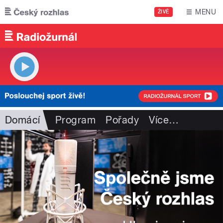
Přejít k hlavnímu obsahu
MENU
ŽIVĚ
Domácí
Program
Pořady
Více
…