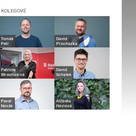
KOLEGOVÉ
Tomáš
David
Petr
Procházka
Patricie
David
Strouhalová
Schalek
Pavel
Alžběta
Novák
Havlová