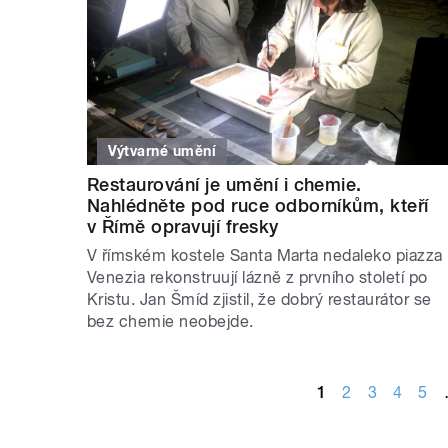
Výtvarné umění
Restaurování je umění i chemie.
Nahlédněte pod ruce odborníkům, kteří
v Římě opravují fresky
V římském kostele Santa Marta nedaleko piazza
Venezia rekonstruují lázně z prvního století po
Kristu. Jan Šmíd zjistil, že dobrý restaurátor se
bez chemie neobejde.
STRÁNKY
1
2
3
4
5