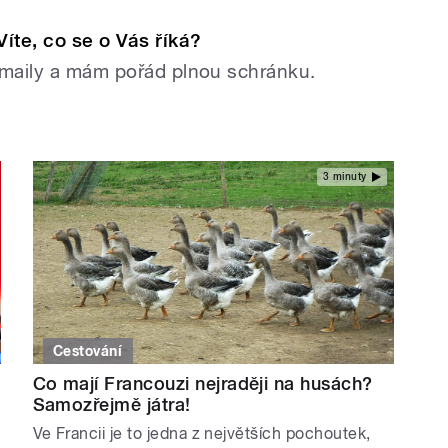
íte, co se o Vás říká?
e-maily a mám pořád plnou schránku.
3 minuty
Cestování
Co mají Francouzi nejraději na husách?
Samozřejmě játra!
Ve Francii je to jedna z největších pochoutek,