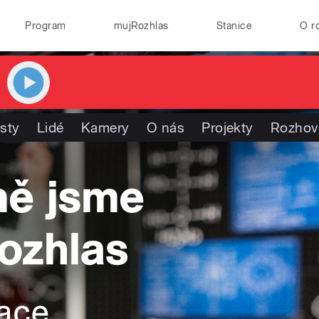
Program
mujRozhlas
Stanice
O r
isty
Lidé
Kamery
O nás
Projekty
Rozhov