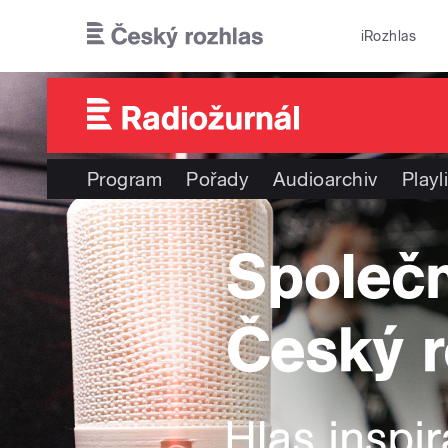
Přejít k hlavnímu obsahu
iRozhlas
Program
Pořady
Audioarchiv
Playl