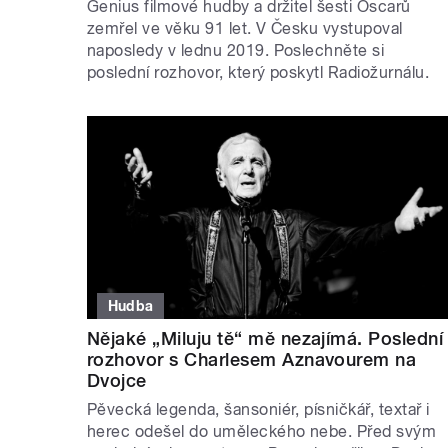
Genius filmové hudby a držitel šesti Oscarů
zemřel ve věku 91 let. V Česku vystupoval
naposledy v lednu 2019. Poslechněte si
poslední rozhovor, který poskytl Radiožurnálu.
Hudba
Nějaké „Miluju tě“ mě nezajímá. Poslední
rozhovor s Charlesem Aznavourem na
Dvojce
Pěvecká legenda, šansoniér, písničkář, textař i
herec odešel do uměleckého nebe. Před svým