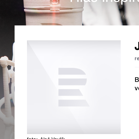
r
B
v