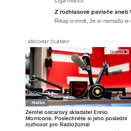
Liga mistrů
Z rozhlasové pavlače aneb V
Říkají o mně, že si nemažu 
VŠECHNY ČLÁNKY
24 minut
Hudba
Zemřel oscarový skladatel Ennio
Morricone. Poslechněte si jeho poslední
rozhovor pro Radiožurnál