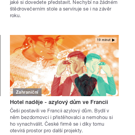
jaké si dovedete představit. Nechybí na žádném
štědrovečerním stole a servíruje se i na závěr
roku.
19 minut
Zahraniční
Hotel naděje - azylový dům ve Francii
Češi postavili ve Francii azylový dům. Bydlí v
něm bezdomovci i přistěhovalci a nemohou si
ho vynachválit. České firmě se i díky tomu
otevírá prostor pro další projekty.