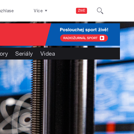
ozhlase
Více
ŽIVĚ
ory
Seriály
Videa