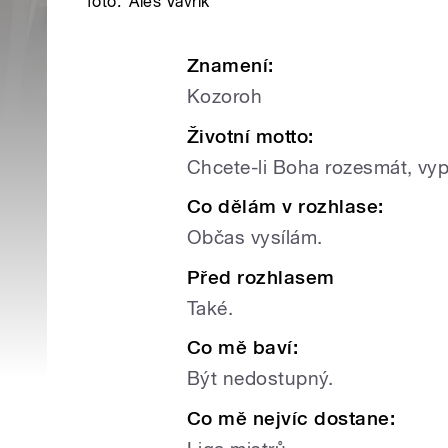
foto:
Aleš Vavřík
Znamení:
Kozoroh
Životní motto:
Chcete-li Boha rozesmát, vy
Co dělám v rozhlase:
Občas vysílám.
Před rozhlasem
Také.
Co mě baví:
Být nedostupný.
Co mě nejvíc dostane: