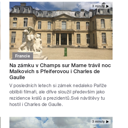
3 minuty
Francie
Na zámku v Champs sur Marne trávil noc
Malkovich s Pfeiferovou i Charles de
Gaulle
V posledních letech si zámek nedaleko Paříže
s
oblíbili filmaři, ale dříve sloužil především jako
rezidence králů a prezidentů.Své návštěvy tu
hostil i Charles de Gaulle.
3 minuty