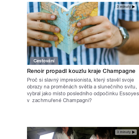
3 minuty
Cestování
Renoir propadl kouzlu kraje Champagne
Proč si slavný impresionista, který stavěl svoje
obrazy na proměnách světla a slunečního svitu,
vybral jako místo posledního odpočinku Essoye
v zachmuřené Champagni?
3 minuty