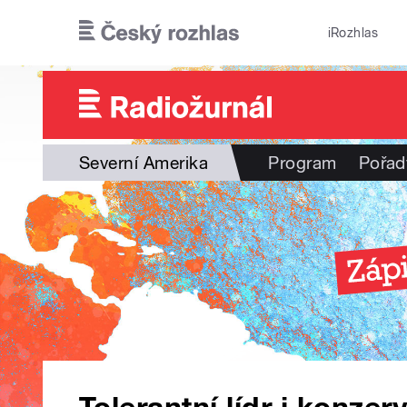
Přejít k hlavnímu obsahu
iRozhlas
Severní Amerika
Program
Pořad