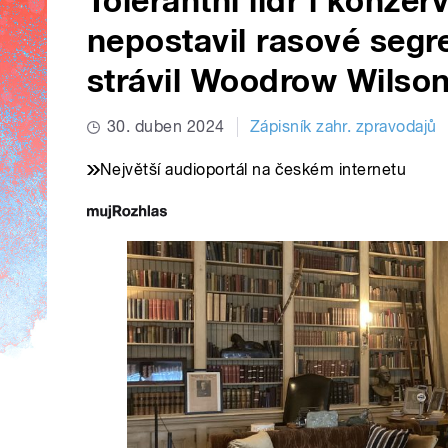
Tolerantní lídr i konzer
nepostavil rasové segr
strávil Woodrow Wilso
30. duben 2024
Zápisník zahr. zpravodajů
Největší audioportál na českém internetu