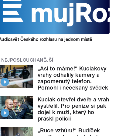
Audiosvět Českého rozhlasu na jednom místě
NEJPOSLOUCHANĚJŠÍ
„Asi to máme!“ Kuciakovy
vrahy odhalily kamery a
zapomenutý telefon.
Pomohl i nečekaný svědek
Kuciak otevřel dveře a vrah
vystřelil. Pro peníze si pak
dojel k muži, který ho
práskl policii
„Ruce vzhůru!“ Budíček