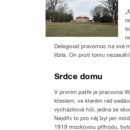
„M
r
to
n
Delegoval pravomoc na své m
líbila. On proti tomu nezasáhl
Srdce domu
V prvním patře je pracovna 
křeslem, ve kterém rád sedáva
vycházková hůl, jedna ze skor
Nejdřív to pro něj byl jen mó
1919 mozkovou příhodu, byla 