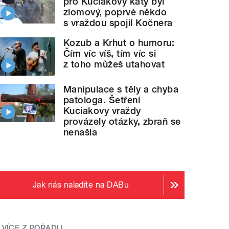
pro Kuciakovy katy byl
zlomový, poprvé někdo
s vraždou spojil Kočnera
Kozub a Krhut o humoru:
Čím víc víš, tím víc si
z toho můžeš utahovat
Manipulace s těly a chyba
patologa. Šetření
Kuciakovy vraždy
provázely otázky, zbraň se
nenašla
Jak nás naladíte na DABu
VÍCE Z POŘADU