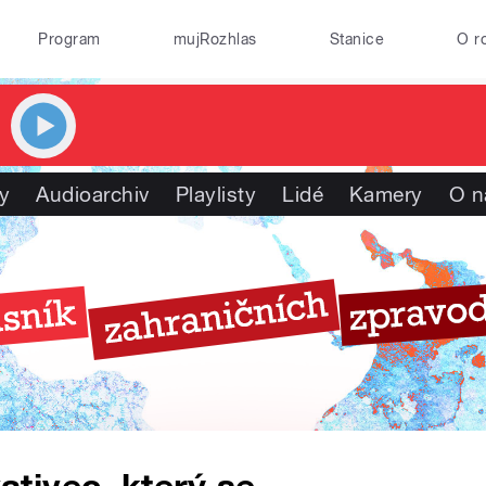
Program
mujRozhlas
Stanice
O r
y
Audioarchiv
Playlisty
Lidé
Kamery
O n