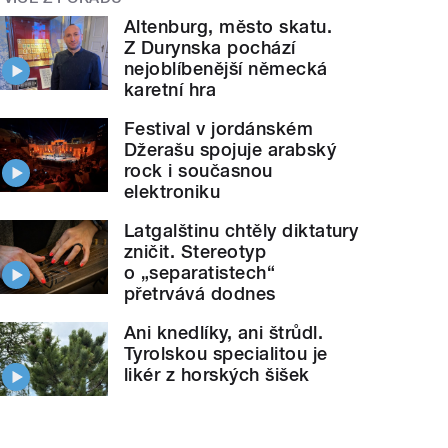
Altenburg, město skatu.
Z Durynska pochází
nejoblíbenější německá
karetní hra
Festival v jordánském
Džerašu spojuje arabský
rock i současnou
elektroniku
Latgalštinu chtěly diktatury
zničit. Stereotyp
o „separatistech“
přetrvává dodnes
Ani knedlíky, ani štrůdl.
Tyrolskou specialitou je
likér z horských šišek