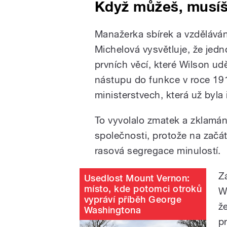
Když můžeš, musí
Manažerka sbírek a vzděláván
Michelová vysvětluje, že jedn
prvních věcí, které Wilson ud
nástupu do funkce v roce 191
ministerstvech, která už byla
To vyvolalo zmatek a zklamání
společnosti, protože na začátk
rasová segregace minulostí.
Z
Usedlost Mount Vernon:
místo, kde potomci otroků
W
vypráví příběh George
ž
Washingtona
p