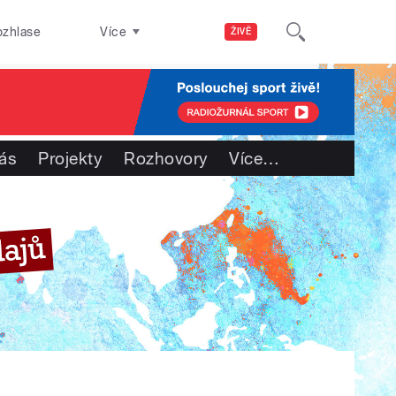
ozhlase
Více
ŽIVĚ
ás
Projekty
Rozhovory
Více
…