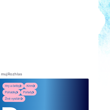
mujRozhlas
Hry a četby
Krimi
Pohádky
Pořady
Živé vysílání