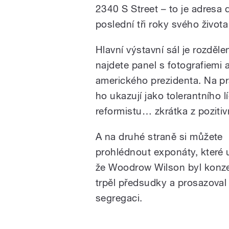
2340 S Street – to je adresa
poslední tři roky svého život
Hlavní výstavní sál je rozděl
najdete panel s fotografiemi 
amerického prezidenta. Na pra
ho ukazují jako tolerantního 
reformistu… zkrátka z pozitiv
A na druhé straně si můžete
prohlédnout exponáty, které u
že Woodrow Wilson byl konzer
trpěl předsudky a prosazoval
segregaci.