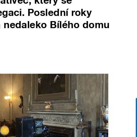
vativec, který se
egaci. Poslední roky
n nedaleko Bílého domu