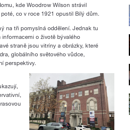
 domu, kde Woodrow Wilson strávil
a poté, co v roce 1921 opustil Bílý dům.
ený na tři pomyslná oddělení. Jednak tu
a informacemi o životě bývalého
vé straně jsou vitríny a obrázky, které
lídra, globálního světového vůdce,
ní perspektivy.
kazují,
vativní,
 rasovou