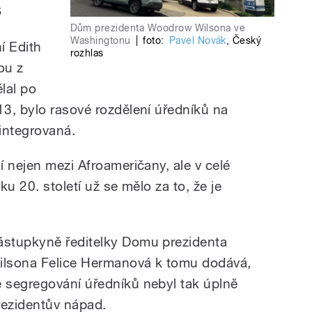
š
Dům prezidenta Woodrow Wilsona ve
Washingtonu
|
foto:
Pavel Novák
,
Český
í Edith
rozhlas
ou z
ělal po
3, bylo rasové rozdělení úředníků na
 integrovaná.
 nejen mezi Afroameričany, ale v celé
u 20. století už se mělo za to, že je
ástupkyně ředitelky Domu prezidenta
ilsona Felice Hermanová k tomu dodává,
e segregování úředníků nebyl tak úplně
rezidentův nápad.