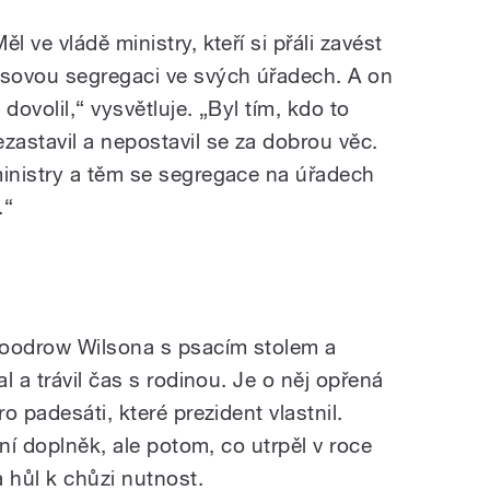
ěl ve vládě ministry, kteří si přáli zavést
asovou segregaci ve svých úřadech. A on
 dovolil,“ vysvětluje. „Byl tím, kdo to
ezastavil a nepostavil se za dobrou věc.
inistry a těm se segregace na úřadech
.“
Woodrow Wilsona s psacím stolem a
l a trávil čas s rodinou. Je o něj opřená
o padesáti, které prezident vlastnil.
dní doplněk, ale potom, co utrpěl v roce
hůl k chůzi nutnost.