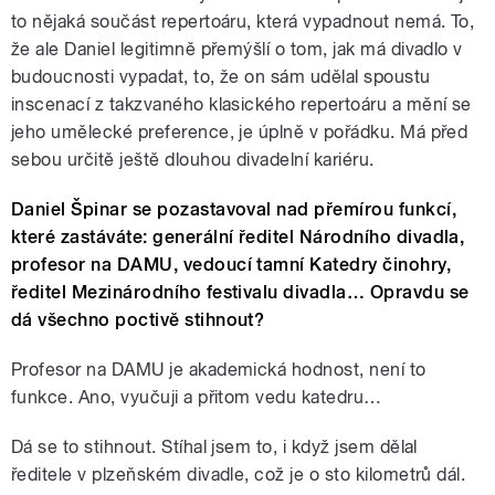
to nějaká součást repertoáru, která vypadnout nemá. To,
že ale Daniel legitimně přemýšlí o tom, jak má divadlo v
budoucnosti vypadat, to, že on sám udělal spoustu
inscenací z takzvaného klasického repertoáru a mění se
jeho umělecké preference, je úplně v pořádku. Má před
sebou určitě ještě dlouhou divadelní kariéru.
Daniel Špinar se pozastavoval nad přemírou funkcí,
které zastáváte: generální ředitel Národního divadla,
profesor na DAMU, vedoucí tamní Katedry činohry,
ředitel Mezinárodního festivalu divadla… Opravdu se
dá všechno poctivě stihnout?
Profesor na DAMU je akademická hodnost, není to
funkce. Ano, vyučuji a přitom vedu katedru…
Dá se to stihnout. Stíhal jsem to, i když jsem dělal
ředitele v plzeňském divadle, což je o sto kilometrů dál.