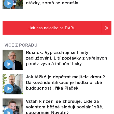
otázky, zbraň se nenašla
Jak nás naladíte na DABu
VÍCE Z POŘADU
Rusnok: Vyprazdňují se limity
zadlužování. Lití poptávky z veřejných
peněz vyvolá inflační tlaky
Jak těžké je dopátrat majitele dronu?
Dálková identifikace je hudba blízké
budoucnosti, říká Plaček
Vztah k řízení se zhoršuje. Lidé za
volantem běžně sledují sociální sítě,
upozorňuje Novotný