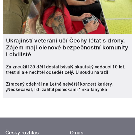
Ukrajinští veteráni učí Čechy létat s drony.
Zájem mají členové bezpečnostní komunity
i civilisté
Za zneužití 39 dětí dostal bývalý skautský vedoucí 10 let,
trest si ale nechtěl odsedět celý. U soudu narazil
Ztracený odehrál na Letné největší koncert kariéry.
‚Neokecával, lidi zahltil písničkami,‘ říká fanynka
Český rozhlas
O nás