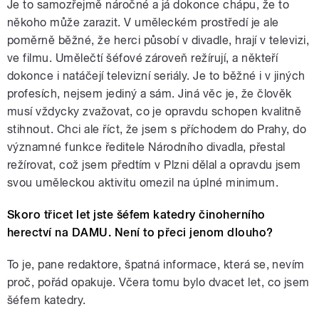
Je to samozřejmě náročné a já dokonce chápu, že to
někoho může zarazit. V uměleckém prostředí je ale
poměrně běžné, že herci působí v divadle, hrají v televizi,
ve filmu. Umělečtí šéfové zároveň režírují, a někteří
dokonce i natáčejí televizní seriály. Je to běžné i v jiných
profesích, nejsem jediný a sám. Jiná věc je, že člověk
musí vždycky zvažovat, co je opravdu schopen kvalitně
stihnout. Chci ale říct, že jsem s příchodem do Prahy, do
významné funkce ředitele Národního divadla, přestal
režírovat, což jsem předtím v Plzni dělal a opravdu jsem
svou uměleckou aktivitu omezil na úplné minimum.
Skoro třicet let jste šéfem katedry činoherního
herectví na DAMU. Není to přeci jenom dlouho?
To je, pane redaktore, špatná informace, která se, nevím
proč, pořád opakuje. Včera tomu bylo dvacet let, co jsem
šéfem katedry.