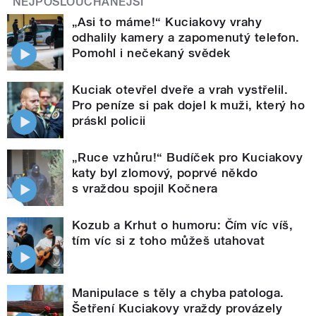
NEJPOSLOUCHANĚJŠÍ
„Asi to máme!“ Kuciakovy vrahy
odhalily kamery a zapomenutý telefon.
Pomohl i nečekaný svědek
Kuciak otevřel dveře a vrah vystřelil.
Pro peníze si pak dojel k muži, který ho
práskl policii
„Ruce vzhůru!“ Budíček pro Kuciakovy
katy byl zlomový, poprvé někdo
s vraždou spojil Kočnera
Kozub a Krhut o humoru: Čím víc víš,
tím víc si z toho můžeš utahovat
Manipulace s těly a chyba patologa.
Šetření Kuciakovy vraždy provázely