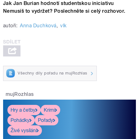
Jak Jan Burian hodnotí studentskou iniciativu
Nemusíš to vydržet? Poslechněte si celý rozhovor.
autoři:
Anna Duchková
,
vlk
Všechny díly pořadu na mujRozhlas
mujRozhlas
Hry a četby
Krimi
Pohádky
Pořady
Živé vysílání