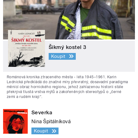
Šikmý kostel 3
Koupit
Románová kronika ztraceného města - léta 1945–1961. Karin
Lednická předkládá do značné míry převratný, dosavadní paradigma
měnící obraz hornického regionu, jehož zahlazenou historii stále
překrývá tlustá vrstva mýtů a zakořeněných stereotypů o „černé
zemi a rudém kraji“.
Severka
Nina Špitálníková
Koupit