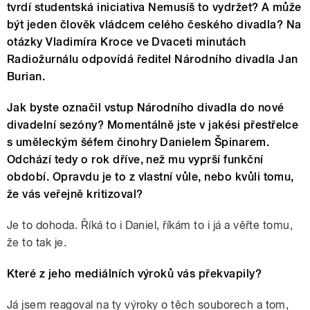
tvrdí studentská iniciativa Nemusíš to vydržet? A může
být jeden člověk vládcem celého českého divadla? Na
otázky Vladimíra Kroce ve Dvaceti minutách
Radiožurnálu odpovídá ředitel Národního divadla Jan
Burian.
Jak byste označil vstup Národního divadla do nové
divadelní sezóny? Momentálně jste v jakési přestřelce
s uměleckým šéfem činohry Danielem Špinarem.
Odchází tedy o rok dříve, než mu vyprší funkční
období. Opravdu je to z vlastní vůle, nebo kvůli tomu,
že vás veřejně kritizoval?
Je to dohoda. Říká to i Daniel, říkám to i já a věřte tomu,
že to tak je.
Které z jeho mediálních výroků vás překvapily?
Já jsem reagoval na ty výroky o těch souborech a tom,