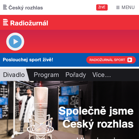
Přejít k hlavnímu obsahu
MENU
ŽIVĚ
Divadlo
Program
Pořady
Více
…