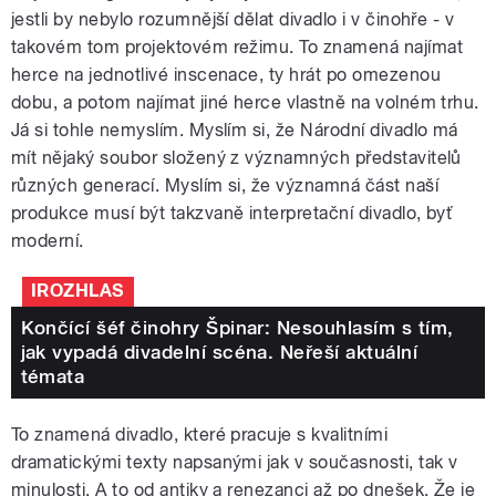
jestli by nebylo rozumnější dělat divadlo i v činohře - v
takovém tom projektovém režimu. To znamená najímat
herce na jednotlivé inscenace, ty hrát po omezenou
dobu, a potom najímat jiné herce vlastně na volném trhu.
Já si tohle nemyslím. Myslím si, že Národní divadlo má
mít nějaký soubor složený z významných představitelů
různých generací. Myslím si, že významná část naší
produkce musí být takzvaně interpretační divadlo, byť
moderní.
IROZHLAS
Končící šéf činohry Špinar: Nesouhlasím s tím,
jak vypadá divadelní scéna. Neřeší aktuální
témata
To znamená divadlo, které pracuje s kvalitními
dramatickými texty napsanými jak v současnosti, tak v
minulosti. A to od antiky a renezanci až po dnešek. Že je