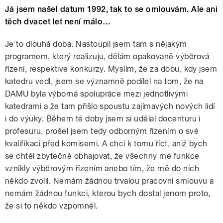
Já jsem našel datum 1992, tak to se omlouvám. Ale ani
těch dvacet let není málo…
Je to dlouhá doba. Nastoupil jsem tam s nějakým
programem, který realizuju, dělám opakovaně výběrová
řízení, respektive konkurzy. Myslím, že za dobu, kdy jsem
katedru vedl, jsem se významně podílel na tom, že na
DAMU byla výborná spolupráce mezi jednotlivými
katedrami a že tam přišlo spoustu zajímavých nových lidí
i do výuky. Během té doby jsem si udělal docenturu i
profesuru, prošel jsem tedy odborným řízením o své
kvalifikaci před komisemi. A chci k tomu říct, aniž bych
se chtěl zbytečně obhajovat, že všechny mé funkce
vznikly výběrovým řízením anebo tím, že mě do nich
někdo zvolil. Nemám žádnou trvalou pracovní smlouvu a
nemám žádnou funkci, kterou bych dostal jenom proto,
že si to někdo vzpomněl.