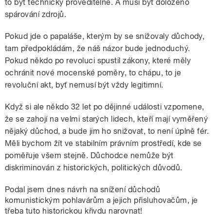
to být technicky proveditelné. A musí být doloženo
spárování zdrojů.
Pokud jde o papaláše, kterým by se snižovaly důchody,
tam předpokládám, že náš názor bude jednoduchý.
Pokud někdo po revoluci spustil zákony, které měly
ochránit nové mocenské poměry, to chápu, to je
revoluční akt, byť nemusí být vždy legitimní.
Když si ale někdo 32 let po dějinné události vzpomene,
že se zahojí na velmi starých lidech, kteří mají vyměřený
nějaký důchod, a bude jim ho snižovat, to není úplně fér.
Měli bychom žít ve stabilním právním prostředí, kde se
poměřuje všem stejně. Důchodce nemůže být
diskriminován z historických, politických důvodů.
Podal jsem dnes návrh na snížení důchodů
komunistickým pohlavárům a jejich přisluhovačům, je
třeba tuto historickou křivdu narovnat!