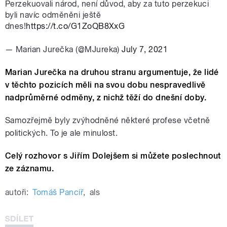
Perzekuovali národ, není důvod, aby za tuto perzekuci
byli navíc odměněni ještě
dnes!
https://t.co/G1ZoQB8XxG
— Marian Jurečka (@MJureka)
July 7, 2021
Marian Jurečka na druhou stranu argumentuje, že lidé
v těchto pozicích měli na svou dobu nespravedlivě
nadprůměrné odměny, z nichž těží do dnešní doby.
Samozřejmě byly zvýhodněné některé profese včetně
politických. To je ale minulost.
Celý rozhovor s Jiřím Dolejšem si můžete poslechnout
ze záznamu.
autoři:
Tomáš Pancíř
,
als