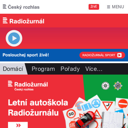
Přejít k hlavnímu obsahu
MENU
ŽIVĚ
Domácí
Program
Pořady
Více
…