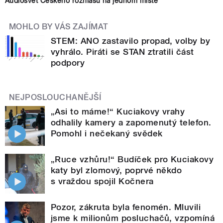
Audiosvět Českého rozhlasu na jednom místě
MOHLO BY VÁS ZAJÍMAT
STEM: ANO zastavilo propad, volby by
vyhrálo. Piráti se STAN ztratili část
podpory
NEJPOSLOUCHANĚJŠÍ
„Asi to máme!“ Kuciakovy vrahy
odhalily kamery a zapomenutý telefon.
Pomohl i nečekaný svědek
„Ruce vzhůru!“ Budíček pro Kuciakovy
katy byl zlomový, poprvé někdo
s vraždou spojil Kočnera
Pozor, zákruta byla fenomén. Mluvili
jsme k milionům posluchačů, vzpomíná