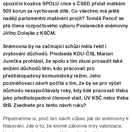
opoziční koalice SPOLU chce s ČSSD přidat matkám
500 korun za vychované dítě. Co všechno má ještě
naději parlamentní mašinérií projít? Tomáš Pancíř se
ptá člena rozpočtového výboru Poslanecké sněmovny
Jiřího Dolejše z KSČM.
S
němovna by na začínající schůzi měla řešit i
zvyšování důchodů. Předseda KDU-ČSL Marian
Jurečka prohlásil, že spolu s tím zkusí prosadit také
snížení důchodů těm, kdo pracovali pro
předlistopadový komunistický režim. Jeho
pozměňovací návrh počítá s tím, že by se pro výčet
důchodu nezapočítávaly roky, kdy lidé pracovali třeba
jako předlistopadoví členové vlád, ÚV KSČ nebo třeba
StB. Zvednete pro tento návrh ruku?
Připomeňme si, proč ten návrh vůbec jde do sněmovny k
hlasování. Jde o to, že kromě zákonné míry valorizace,