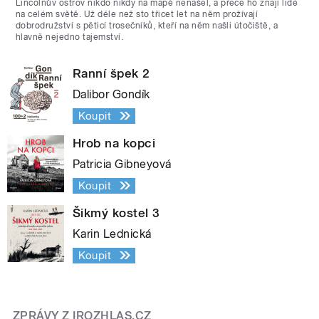
Lincolnův ostrov nikdo nikdy na mapě nenašel, a přece ho znají lidé
na celém světě. Už déle než sto třicet let na něm prožívají
dobrodružství s pěticí trosečníků, kteří na něm našli útočiště, a
hlavně nejedno tajemství.
Ranní špek 2
Dalibor Gondík
Koupit
Hrob na kopci
Patricia Gibneyová
Koupit
Šikmý kostel 3
Karin Lednická
Koupit
ZPRÁVY Z IROZHLAS.CZ