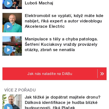
Luboš Machaj
Elektromobil se vyplatí, když máte kde
nabíjet, říká expert a autor videoblogu
Akcelerace Electric
Manipulace s těly a chyba patologa.
Šetření Kuciakovy vraždy provázely
otázky, zbraň se nenašla
Jak nás naladíte na DABu
VÍCE Z POŘADU
Jak těžké je dopátrat majitele dronu?
Dálková identifikace je hudba blízké
budoucnosti, říká Plaček