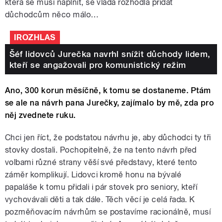
která se musí naplnit, se vláda rozhodla přidat
důchodcům něco málo…
IROZHLAS
Šéf lidovců Jurečka navrhl snížit důchody lidem,
kteří se angažovali pro komunistický režim
Ano, 300 korun měsíčně, k tomu se dostaneme. Ptám
se ale na návrh pana Jurečky, zajímalo by mě, zda pro
něj zvednete ruku.
Chci jen říct, že podstatou návrhu je, aby důchodci ty tři
stovky dostali. Pochopitelně, že na tento návrh před
volbami různé strany věší své představy, které tento
záměr komplikují. Lidovci kromě honu na bývalé
papaláše k tomu přidali i pár stovek pro seniory, kteří
vychovávali děti a tak dále. Těch věcí je celá řada. K
pozměňovacím návrhům se postavíme racionálně, musí