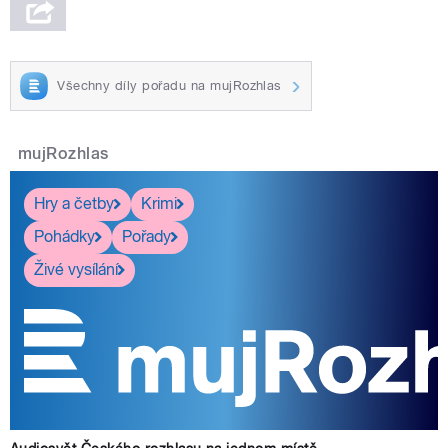
Všechny díly pořadu na mujRozhlas
mujRozhlas
Hry a četby
Krimi
Pohádky
Pořady
Živé vysílání