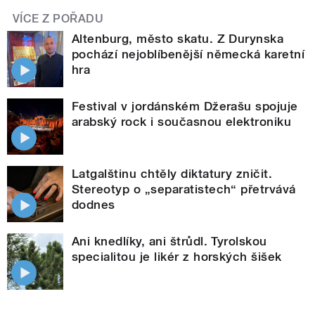
VÍCE Z POŘADU
Altenburg, město skatu. Z Durynska
pochází nejoblíbenější německá karetní
hra
Festival v jordánském Džerašu spojuje
arabský rock i současnou elektroniku
Latgalštinu chtěly diktatury zničit.
Stereotyp o „separatistech“ přetrvává
dodnes
Ani knedlíky, ani štrůdl. Tyrolskou
specialitou je likér z horských šišek