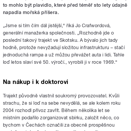
to mohlo být plavidlo, které před téměř sto lety údajně
napadla mořská příšera.
„
Jsme si tím čím dál jistější,“ říká Jo Crafwordová,
generální manažerka společnosti. „Rozhodně jde o
poslední takový trajekt ve Skotsku. A bývalo jich tady
hodně, protože nevyžadují složitou infrastrukturu – stačí
jednoduchá rampa a už můžou převážet auta i lidi. Tahle
loď letos slaví své 50. výročí., vyrobili ji v roce 1969.“
Na nákup i k doktorovi
Trajekt původně vlastnil soukromý provozovatel. Kvůli
strachu, že si loď na sebe nevydělá, se ale kolem roku
2004 rozhodl přívoz zavřít. Během několika let se
místním podařilo zorganizovat sbírku, založit něco, co
bychom v Čechách označili za obecně prospěšnou