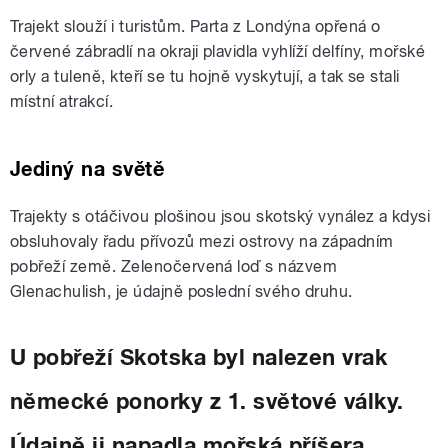
Trajekt slouží i turistům. Parta z Londýna opřená o
červené zábradlí na okraji plavidla vyhlíží delfíny, mořské
orly a tuleně, kteří se tu hojně vyskytují, a tak se stali
místní atrakcí.
Jediný na světě
Trajekty s otáčivou plošinou jsou skotský vynález a kdysi
obsluhovaly řadu přívozů mezi ostrovy na západním
pobřeží země. Zelenočervená loď s názvem
Glenachulish, je údajně poslední svého druhu.
U pobřeží Skotska byl nalezen vrak
německé ponorky z 1. světové války.
Údajně ji napadla mořská příšera