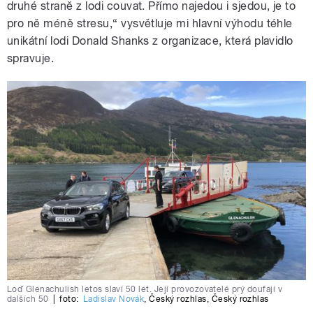
druhé straně z lodi couvat. Přímo najedou i sjedou, je to
pro ně méně stresu,“ vysvětluje mi hlavní výhodu téhle
unikátní lodi Donald Shanks z organizace, která plavidlo
spravuje.
Loď Glenachulish letos slaví 50 let. Její provozovatelé prý doufají v
dalších 50
|
foto:
Ladislav Novák
,
Český rozhlas
,
Český rozhlas