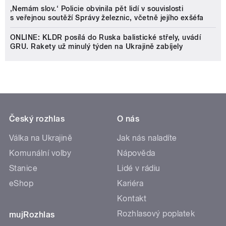
‚Nemám slov.‘ Policie obvinila pět lidí v souvislosti
s veřejnou soutěží Správy železnic, včetně jejího exšéfa
ONLINE: KLDR posílá do Ruska balistické střely, uvádí
GRU. Rakety už minulý týden na Ukrajině zabíjely
Český rozhlas
O nás
Válka na Ukrajině
Jak nás naladíte
Komunální volby
Nápověda
Stanice
Lidé v rádiu
eShop
Kariéra
Kontakt
Rozhlasový poplatek
mujRozhlas