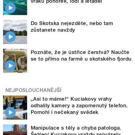
vraků ponorek, lodí a letadel
Do Skotska nejezděte, nebo tam
zůstanete navždy
Poznáte, že je ústřice čerstvá? Naučte
se to přímo na farmě u skotského fjordu
NEJPOSLOUCHANĚJŠÍ
„Asi to máme!“ Kuciakovy vrahy
odhalily kamery a zapomenutý telefon.
Pomohl i nečekaný svědek
Manipulace s těly a chyba patologa.
Šetření Kuciakovy vraždy provázely