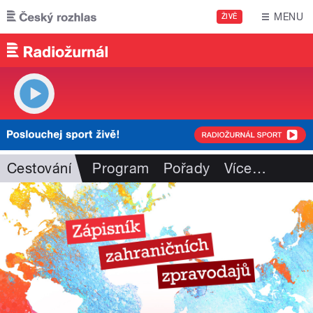
Přejít k hlavnímu obsahu
MENU
ŽIVĚ
Cestování
Program
Pořady
Více
…