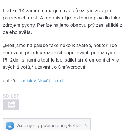
Loď se 14 zaměstnanci je navíc důležitým zdrojem
pracovních míst. A pro místní je roztomilé plavidlo také
zdrojem pýchy. Peníze na jeho obnovu prý zasílali lidé z
celého světa.
„
Měli jsme na palubě také několik svateb, někteří lidé
sem zase přijedou rozprášit popel svých příbuzných.
Přijíždějí s námi a touhle lodí sdílet silné emoční chvíle
svých životů,“ uzavírá Jo Crafwordová.
autoři:
Ladislav Novák
,
and
Všechny díly pořadu na mujRozhlas