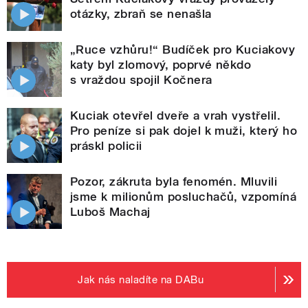
otázky, zbraň se nenašla
„Ruce vzhůru!“ Budíček pro Kuciakovy
katy byl zlomový, poprvé někdo
s vraždou spojil Kočnera
Kuciak otevřel dveře a vrah vystřelil.
Pro peníze si pak dojel k muži, který ho
práskl policii
Pozor, zákruta byla fenomén. Mluvili
jsme k milionům posluchačů, vzpomíná
Luboš Machaj
Jak nás naladíte na DABu