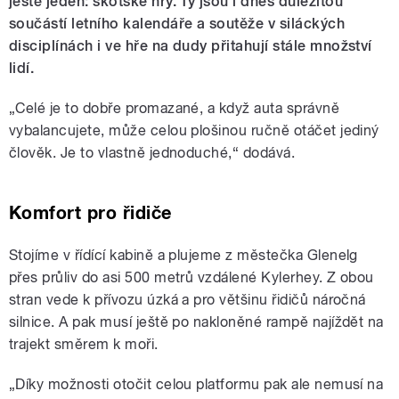
ještě jeden: skotské hry. Ty jsou i dnes důležitou
součástí letního kalendáře a soutěže v siláckých
disciplínách i ve hře na dudy přitahují stále množství
lidí.
„
Celé je to dobře promazané, a když auta správně
vybalancujete, může celou plošinou ručně otáčet jediný
člověk. Je to vlastně jednoduché,“ dodává.
Komfort pro řidiče
Stojíme v řídící kabině a plujeme z městečka Glenelg
přes průliv do asi 500 metrů vzdálené Kylerhey. Z obou
stran vede k přívozu úzká a pro většinu řidičů náročná
silnice. A pak musí ještě po nakloněné rampě najíždět na
trajekt směrem k moři.
„
Díky možnosti otočit celou platformu pak ale nemusí na