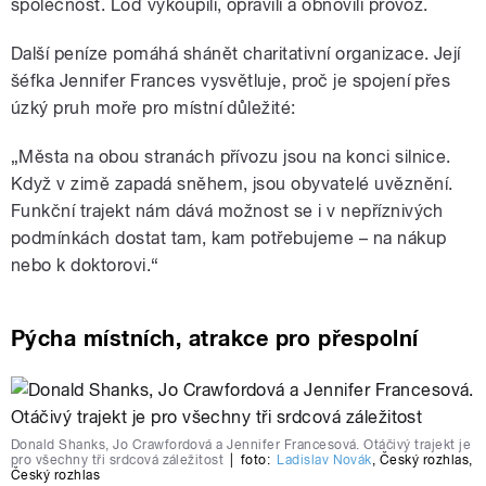
společnost. Loď vykoupili, opravili a obnovili provoz.
Další peníze pomáhá shánět charitativní organizace. Její
šéfka Jennifer Frances vysvětluje, proč je spojení přes
úzký pruh moře pro místní důležité:
„
Města na obou stranách přívozu jsou na konci silnice.
Když v zimě zapadá sněhem, jsou obyvatelé uvěznění.
Funkční trajekt nám dává možnost se i v nepříznivých
podmínkách dostat tam, kam potřebujeme – na nákup
nebo k doktorovi.“
Pýcha místních, atrakce pro přespolní
Donald Shanks, Jo Crawfordová a Jennifer Francesová. Otáčivý trajekt je
pro všechny tři srdcová záležitost
|
foto:
Ladislav Novák
,
Český rozhlas
,
Český rozhlas