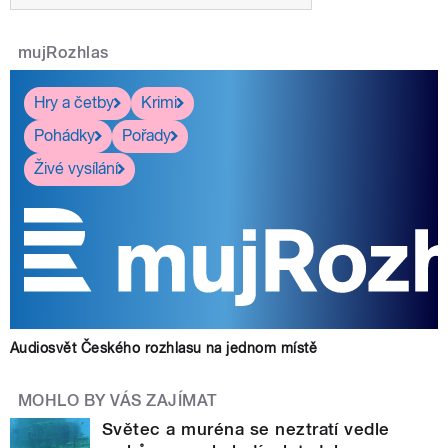
mujRozhlas
Hry a četby
Krimi
Pohádky
Pořady
Živé vysílání
Audiosvět Českého rozhlasu na jednom místě
MOHLO BY VÁS ZAJÍMAT
Světec a muréna se neztratí vedle