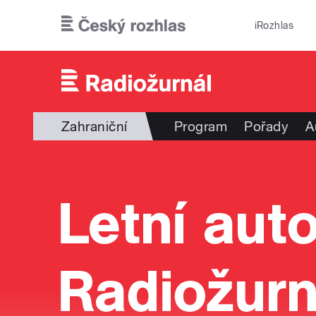
Přejít k hlavnímu obsahu
iRozhlas
Zahraniční
Program
Pořady
A