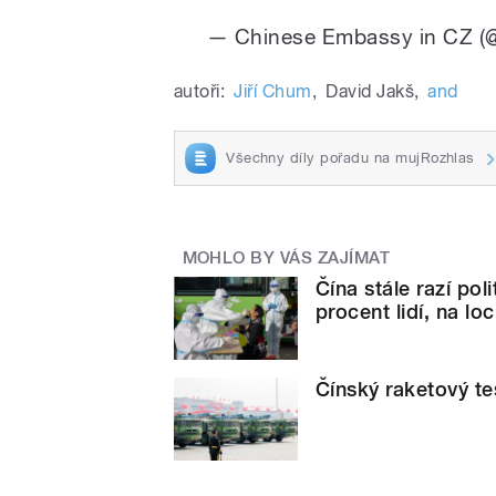
— Chinese Embassy in CZ 
autoři:
Jiří Chum
,
David Jakš
,
and
Všechny díly pořadu na mujRozhlas
MOHLO BY VÁS ZAJÍMAT
Čína stále razí po
procent lidí, na l
Čínský raketový te