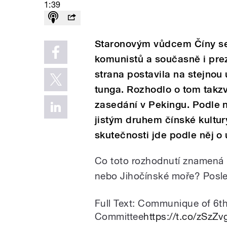
1:39
Staronovým vůdcem Číny se 
komunistů a současně i prez
strana postavila na stejno
tunga. Rozhodlo o tom tak
zasedání v Pekingu. Podle ně
jistým druhem čínské kultur
skutečnosti jde podle něj o
Co toto rozhodnutí znamená 
nebo Jihočínské moře? Poslec
Full Text: Communique of 6th
Committee
https://t.co/zSzZv