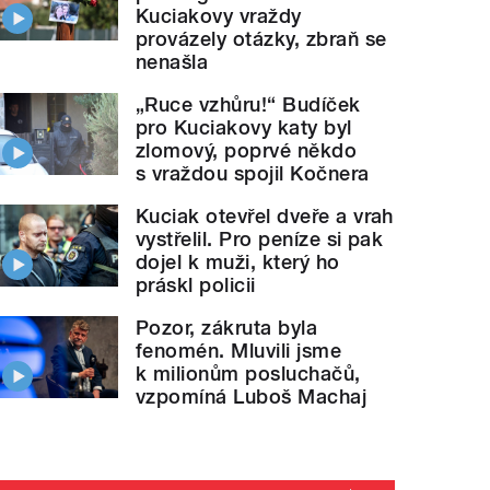
Kuciakovy vraždy
provázely otázky, zbraň se
nenašla
„Ruce vzhůru!“ Budíček
pro Kuciakovy katy byl
zlomový, poprvé někdo
s vraždou spojil Kočnera
Kuciak otevřel dveře a vrah
vystřelil. Pro peníze si pak
dojel k muži, který ho
práskl policii
Pozor, zákruta byla
fenomén. Mluvili jsme
k milionům posluchačů,
vzpomíná Luboš Machaj