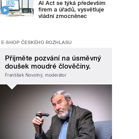
AI Act se týká především
firem a úřadů, vysvětluje
vládní zmocněnec
E-SHOP ČESKÉHO ROZHLASU
Přijměte pozvání na úsměvný
doušek moudré člověčiny.
František Novotný, moderátor