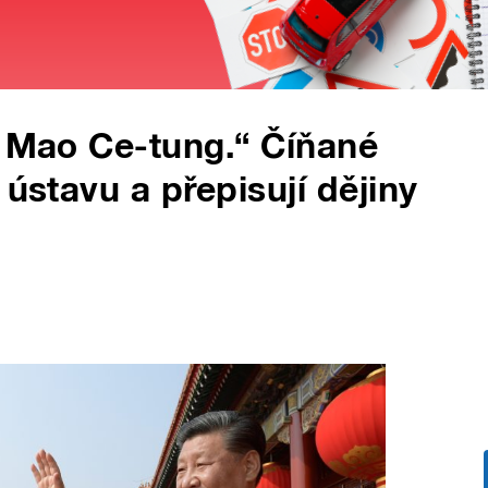
ý Mao Ce-tung.“ Číňané
 ústavu a přepisují dějiny