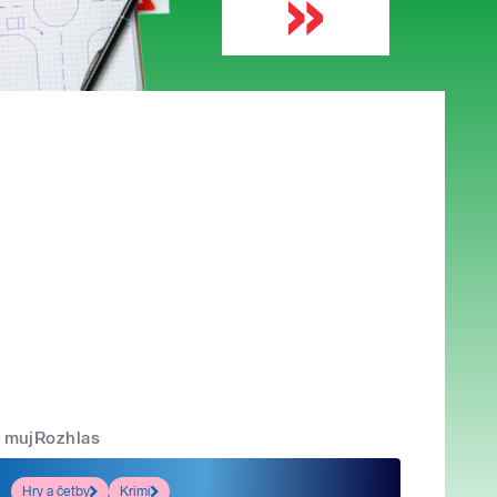
mujRozhlas
Hry a četby
Krimi