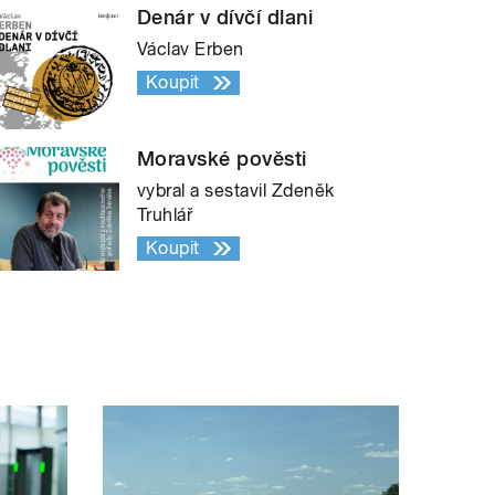
Denár v dívčí dlani
Václav Erben
Koupit
Moravské pověsti
vybral a sestavil Zdeněk
Truhlář
Koupit