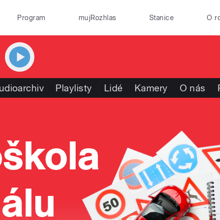
Program
mujRozhlas
Stanice
O r
udioarchiv
Playlisty
Lidé
Kamery
O nás