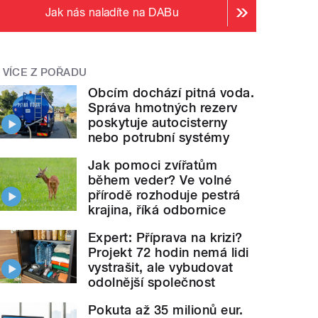
Jak nás naladíte na DABu
VÍCE Z POŘADU
Obcím dochází pitná voda.
Správa hmotných rezerv
poskytuje autocisterny
nebo potrubní systémy
Jak pomoci zvířatům
během veder? Ve volné
přírodě rozhoduje pestrá
krajina, říká odbornice
Expert: Příprava na krizi?
Projekt 72 hodin nemá lidi
vystrašit, ale vybudovat
odolnější společnost
Pokuta až 35 milionů eur.