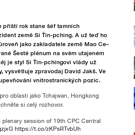
příští rok stane šéf tamních
ident země Si Ťin-pching. A už teď ho
u úroveň jako zakladatele země Mao Ce–
zvané Šesté plénum na svém utajeném
j je styl Si Ťin-pchingovi vlády už
y, vysvětluje zpravodaj David Jakš. Ve
 upevňování vnitrostranických pozic.
pro oblasti jako Tchajwan, Hongkong
hněte si celý rozhovor.
 plenary session of 19th CPC Central
gzjxG
https://t.co/zKPsRTvbUh