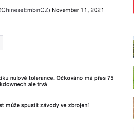
(@ChineseEmbinCZ)
November 11, 2021
litiku nulové tolerance. Očkováno má přes 75
ockdownech ale trvá
st může spustit závody ve zbrojení