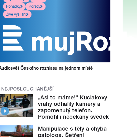
Pohádky
Pořady
Živé vysílání
Audiosvět Českého rozhlasu na jednom místě
NEJPOSLOUCHANĚJŠÍ
„Asi to máme!“ Kuciakovy
vrahy odhalily kamery a
zapomenutý telefon.
Pomohl i nečekaný svědek
Manipulace s těly a chyba
patologa. Šetření