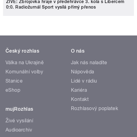
ŽIVĚ: Zbrojovka hraje v předehrávce 3. kola s Libercem
0:0. Radiožurnál Sport vysílá přímý přenos
Český rozhlas
O nás
Válka na Ukrajině
Jak nás naladíte
Komunální volby
Nápověda
Stanice
Lidé v rádiu
eShop
Kariéra
Kontakt
Rozhlasový poplatek
mujRozhlas
Živé vysílání
Audioarchiv