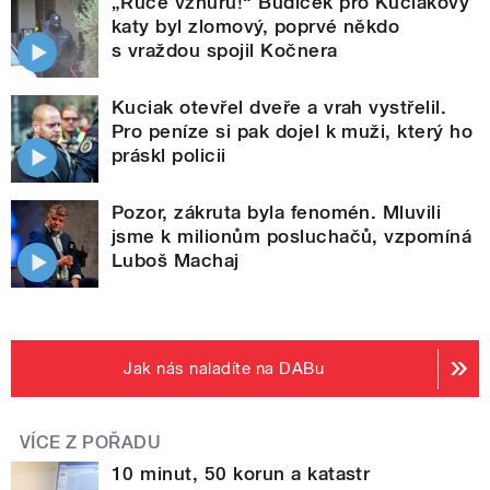
„Ruce vzhůru!“ Budíček pro Kuciakovy
katy byl zlomový, poprvé někdo
s vraždou spojil Kočnera
Kuciak otevřel dveře a vrah vystřelil.
Pro peníze si pak dojel k muži, který ho
práskl policii
Pozor, zákruta byla fenomén. Mluvili
jsme k milionům posluchačů, vzpomíná
Luboš Machaj
Jak nás naladíte na DABu
VÍCE Z POŘADU
10 minut, 50 korun a katastr