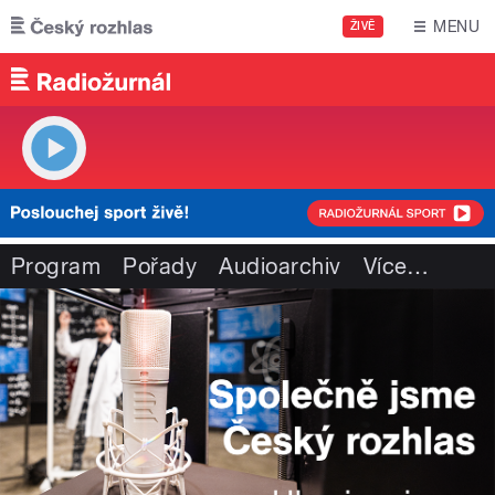
Přejít k hlavnímu obsahu
MENU
ŽIVĚ
Program
Pořady
Audioarchiv
Více
…