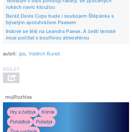
Tenistům v Indii povolují rakety. Ve zpocených
rukách navíc kloužou
Baráž Davis Cupu bude i soubojem Štěpánka s
bývalým spoluhráčem Paesem
Indové se těší na Leandra Paese. A čeští tenisté
musí počítat s bouřlivou atmosférou
autoři:
jpa
,
Vojtěch Bureš
mujRozhlas
Hry a četby
Krimi
Pohádky
Pořady
Živé vysílání