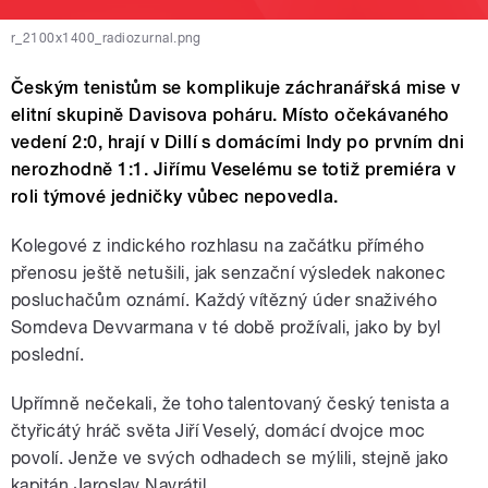
r_2100x1400_radiozurnal.png
Českým tenistům se komplikuje záchranářská mise v
elitní skupině Davisova poháru. Místo očekávaného
vedení 2:0, hrají v Dillí s domácími Indy po prvním dni
nerozhodně 1:1. Jiřímu Veselému se totiž premiéra v
roli týmové jedničky vůbec nepovedla.
Kolegové z indického rozhlasu na začátku přímého
přenosu ještě netušili, jak senzační výsledek nakonec
posluchačům oznámí. Každý vítězný úder snaživého
Somdeva Devvarmana v té době prožívali, jako by byl
poslední.
Upřímně nečekali, že toho talentovaný český tenista a
čtyřicátý hráč světa Jiří Veselý, domácí dvojce moc
povolí. Jenže ve svých odhadech se mýlili, stejně jako
kapitán Jaroslav Navrátil.