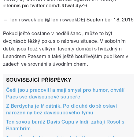
#Tennis
pic.twitter.com/tUUwaL4yZ6
— Tennisweek.de (@TennisweekDE)
September 18, 2015
Pokud ještě dostane v neděli šanci, může to být
dvojnásob těžký pokus o nápravu situace. V sobotním
deblu jsou totiž velkými favority domácí s hvězdným
Leandrem Paesem a také ještě bouřlivějším publikem v
zádech ve srovnání s úvodním dnem.
SOUVISEJÍCÍ PŘÍSPĚVKY
Češi jsou pracovití a mají smysl pro humor, chválí
Paes své daviscupové soupeře
Z Berdycha je třicátník. Po dlouhé době oslaví
narozeniny bez daviscupového týmu
Tenisovou baráž Davis Cupu v Indii zahájí Rosol s
Bhambrim