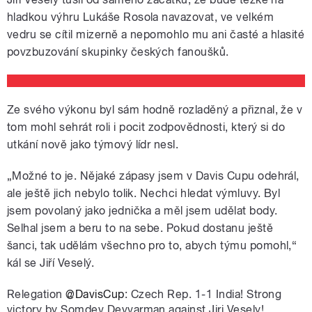
hladkou výhru Lukáše Rosola navazovat, ve velkém
vedru se cítil mizerně a nepomohlo mu ani časté a hlasité
povzbuzování skupinky českých fanoušků.
Ze svého výkonu byl sám hodně rozladěný a přiznal, že v
tom mohl sehrát roli i pocit zodpovědnosti, který si do
utkání nově jako týmový lídr nesl.
„Možné to je. Nějaké zápasy jsem v Davis Cupu odehrál,
ale ještě jich nebylo tolik. Nechci hledat výmluvy. Byl
jsem povolaný jako jednička a měl jsem udělat body.
Selhal jsem a beru to na sebe. Pokud dostanu ještě
šanci, tak udělám všechno pro to, abych týmu pomohl,“
kál se Jiří Veselý.
Relegation
@DavisCup
: Czech Rep. 1-1 India! Strong
victory by Somdev Devvarman against Jiri Vesely!