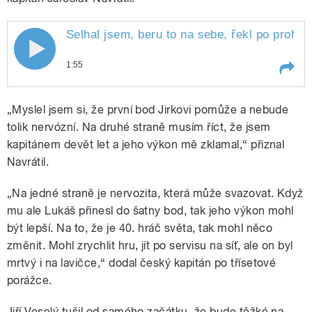
Selhal jsem, beru to na sebe, řekl po prohr
1:55
Play /
1:1
Selhal jsem, beru to na sebe, řekl po
„Myslel jsem si, že první bod Jirkovi pomůže a nebude
prohraném utkání v Davis Cupu Jiří
Veselý. Po prvním dnu je stav
tolik nervózní. Na druhé straně musím říct, že jsem
barážového duelu Indie - Česká
kapitánem devět let a jeho výkon mě zklamal,“ přiznal
republika vyrovnaný
Navrátil.
„Na jedné straně je nervozita, která může svazovat. Když
mu ale Lukáš přinesl do šatny bod, tak jeho výkon mohl
být lepší. Na to, že je 40. hráč světa, tak mohl něco
pause
změnit. Mohl zrychlit hru, jít po servisu na síť, ale on byl
mrtvý i na lavičce,“ dodal český kapitán po třísetové
porážce.
Jiří Veselý tušil od samého začátku, že bude těžké na