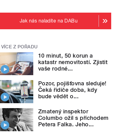
Jak nás naladíte na DABu
VÍCE Z POŘADU
10 minut, 50 korun a
katastr nemovitostí. Zjistit
vaše rodné...
Pozor, pojišťovna sleduje!
Čeká řidiče doba, kdy
bude vědět o...
Zmatený inspektor
Columbo ožil s příchodem
Petera Falka. Jeho...