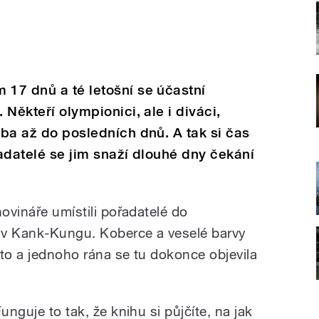
 17 dnů a té letošní se účastní
 Někteří olympionici, ale i diváci,
eba až do posledních dnů. A tak si čas
řadatelé se jim snaží dlouhé dny čekání
novináře umístili pořadatelé do
i v Kank-Kungu. Koberce a veselé barvy
sto a jednoho rána se tu dokonce objevila
unguje to tak, že knihu si půjčíte, na jak