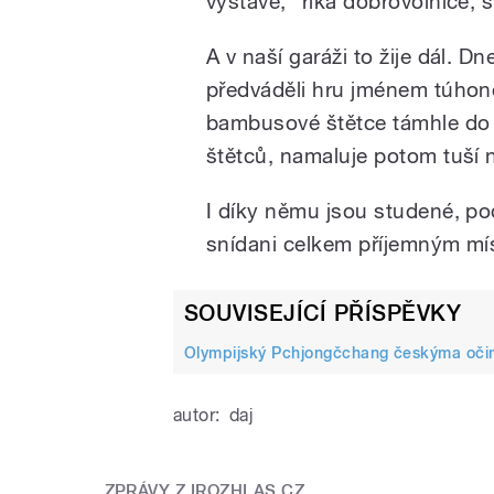
výstavě," říká dobrovolnice, s
A v naší garáži to žije dál. D
předváděli hru jménem túhonor
bambusové štětce támhle do 
štětců, namaluje potom tuší 
I díky němu jsou studené, p
snídani celkem příjemným mí
SOUVISEJÍCÍ PŘÍSPĚVKY
Olympijský Pchjongčchang českýma očima
autor:
daj
ZPRÁVY Z IROZHLAS.CZ