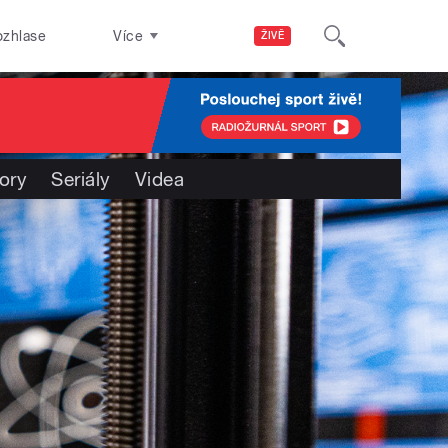
ozhlase
Více
ŽIVĚ
ory
Seriály
Videa