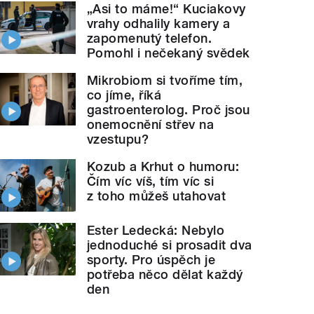
„Asi to máme!“ Kuciakovy
vrahy odhalily kamery a
zapomenutý telefon.
Pomohl i nečekaný svědek
Mikrobiom si tvoříme tím,
co jíme, říká
gastroenterolog. Proč jsou
onemocnění střev na
vzestupu?
Kozub a Krhut o humoru:
Čím víc víš, tím víc si
z toho můžeš utahovat
Ester Ledecká: Nebylo
jednoduché si prosadit dva
sporty. Pro úspěch je
potřeba něco dělat každý
den