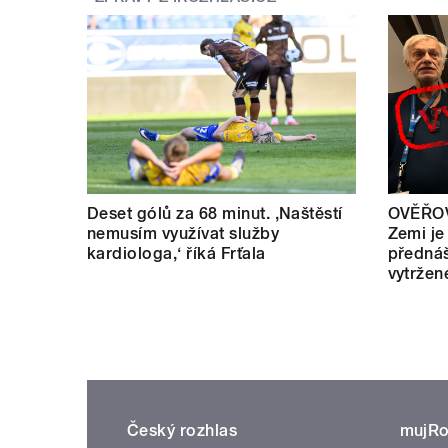
Deset gólů za 68 minut. ,Naštěstí
OVĚŘOV
nemusím využívat služby
Zemi je
kardiologa,‘ říká Frťala
přednáš
vytržen
Český rozhlas
mujRo