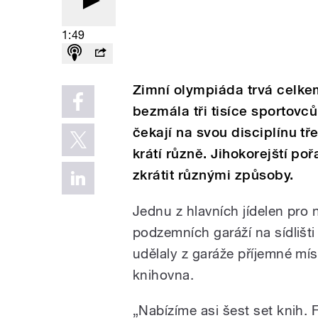
1:49
Zimní olympiáda trvá celkem
bezmála tři tisíce sportovců.
čekají na svou disciplínu tř
krátí různě. Jihokorejští po
zkrátit různými způsoby.
Jednu z hlavních jídelen pro 
podzemních garáží na sídlišt
udělaly z garáže příjemné mí
knihovna.
„Nabízíme asi šest set knih. F