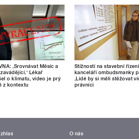
NA: ‚Srovnávat Měsíc a
Stížností na stavební řízen
 zavádějící.‘ Lékař
kanceláři ombudsmanky př
el o klimatu, video je prý
‚Lidé by si měli stěžovat ví
é z kontextu
právníci
zhlas
O nás