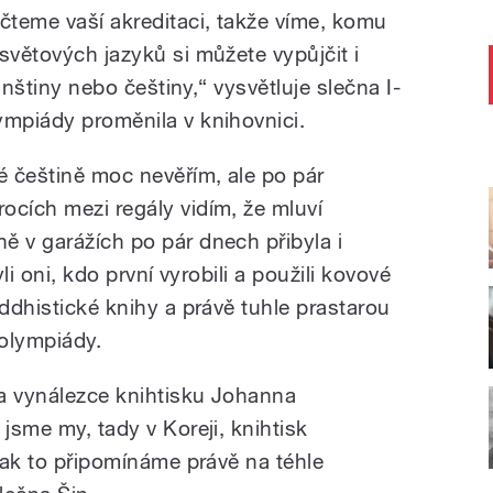
ačteme vaší akreditaci, takže víme, komu
světových jazyků si můžete vypůjčit i
finštiny nebo češtiny,“ vysvětluje slečna I-
ympiády proměnila v knihovnici.
é češtině moc nevěřím, ale po pár
rocích mezi regály vidím, že mluví
ě v garážích po pár dnech přibyla i
yli oni, kdo první vyrobili a použili kovové
uddhistické knihy a právě tuhle prastarou
olympiády.
a vynálezce knihtisku Johanna
 jsme my, tady v Koreji, knihtisk
 tak to připomínáme právě na téhle