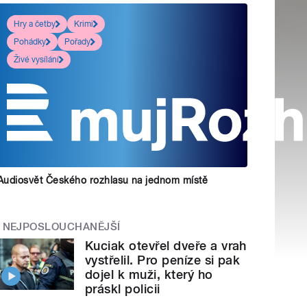
Hry a četby
Krimi
Pohádky
Pořady
Živé vysílání
Audiosvět Českého rozhlasu na jednom místě
NEJPOSLOUCHANĚJŠÍ
Kuciak otevřel dveře a vrah
vystřelil. Pro peníze si pak
dojel k muži, který ho
práskl policii