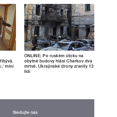
í
ONLINE: Po ruském útoku na
ibývá.
obytné budovy hlásí Charkov dva
c,‘ míní
mrtvé. Ukrajinské drony zranily 13
lidí
Sledujte nás