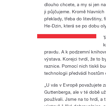
dlouho chcete, a my si jen n
ji půjčujeme. Kromě hlavních 
překlady, třeba do litevštiny, 
He-Dzin, která se po dobu ol
T
k
pravdu. A k podzemní knihovn
výstava. Korejci tvrdí, že to b
raznice. Pomocí nich tiskli b
technologii předvádí hostům 
„U vás v Evropě považujete z
Guttenberga, ale v té době už
používali. Jsme na to hrdí, a