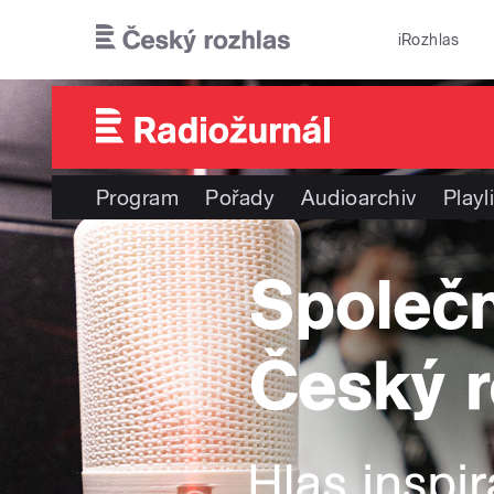
Přejít k hlavnímu obsahu
iRozhlas
Program
Pořady
Audioarchiv
Playl