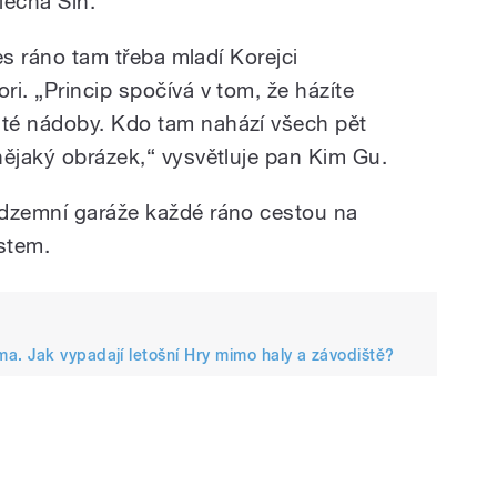
lečna Šin.
nes ráno tam třeba mladí Korejci
i. „Princip spočívá v tom, že házíte
té nádoby. Kdo tam nahází všech pět
nějaký obrázek,“ vysvětluje pan Kim Gu.
odzemní garáže každé ráno cestou na
stem.
. Jak vypadají letošní Hry mimo haly a závodiště?