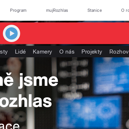
Program
mujRozhlas
Stanice
O r
isty
Lidé
Kamery
O nás
Projekty
Rozhov