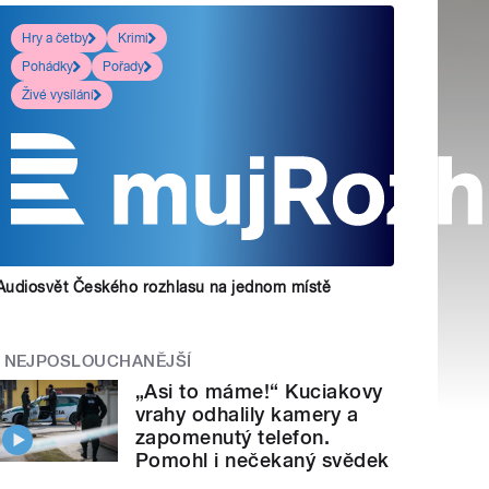
Hry a četby
Krimi
Pohádky
Pořady
Živé vysílání
Audiosvět Českého rozhlasu na jednom místě
NEJPOSLOUCHANĚJŠÍ
„Asi to máme!“ Kuciakovy
vrahy odhalily kamery a
zapomenutý telefon.
Pomohl i nečekaný svědek