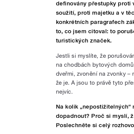
definovány přestupky proti
soužití, proti majetku a v t
konkrétních paragrafech zák
to, co jsem citoval: to por
turistických značek.
Jestli si myslíte, že porušov
na chodbách bytových domů, 
dveřmi, zvonění na zvonky – 
že je. A jsou to právě tyto pře
nejvíc.
Na kolik „nepostižitelných
dopadnout? Proč si myslí,
Poslechněte si celý rozho