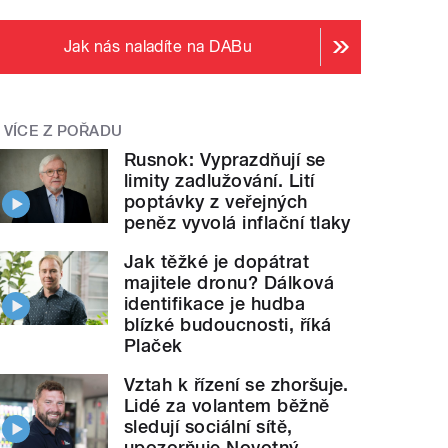
Jak nás naladíte na DABu
VÍCE Z POŘADU
Rusnok: Vyprazdňují se
limity zadlužování. Lití
poptávky z veřejných
peněz vyvolá inflační tlaky
Jak těžké je dopátrat
majitele dronu? Dálková
identifikace je hudba
blízké budoucnosti, říká
Plaček
Vztah k řízení se zhoršuje.
Lidé za volantem běžně
sledují sociální sítě,
upozorňuje Novotný