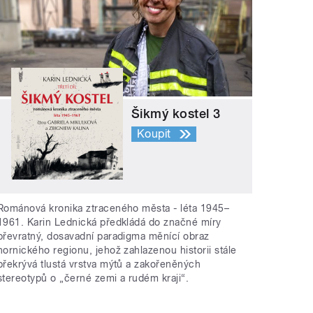
Šikmý kostel 3
Koupit
Románová kronika ztraceného města - léta 1945–
1961. Karin Lednická předkládá do značné míry
převratný, dosavadní paradigma měnící obraz
hornického regionu, jehož zahlazenou historii stále
překrývá tlustá vrstva mýtů a zakořeněných
stereotypů o „černé zemi a rudém kraji“.