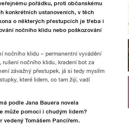
 veřejnému pořádku, proti občanskému
ěch konkrétních ustanoveních, v těch
ona o některých přestupcích je třeba i
ušování nočního klidu nebo poškozování
ání nočního klidu – permanentní vyvádění
rušení nočního klidu, kradení bot za
není závažný přestupek, já si tedy myslím
stupky, které lidem, co tam žijí, vadí
“ má podle Jana Bauera novela
 že může pomoci i chudým lidem?
vor vedený Tomášem Pancířem.