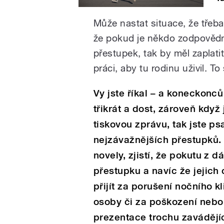
Může nastat situace, že třeb
že pokud je někdo zodpovědn
přestupek, tak by měl zaplati
práci, aby tu rodinu uživil. To
Vy jste říkal – a koneckonců 
třikrát a dost, zároveň když
tiskovou zprávu, tak jste psal
nejzávažnějších přestupků. 
novely, zjistí, že pokutu z
přestupku a navíc že jejich
přijít za porušení nočního k
osoby či za poškození nebo z
prezentace trochu zavádějí