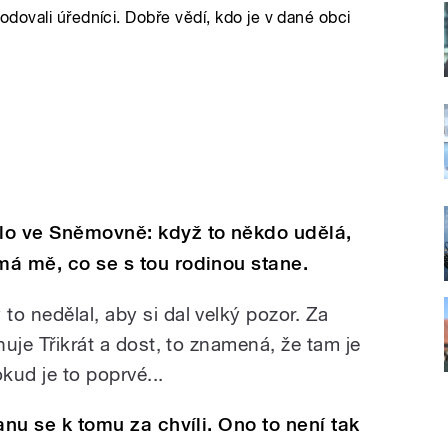
dovali úředníci. Dobře vědí, kdo je v dané obci
lo ve Sněmovně: když to někdo udělá,
ímá mě, co se s tou rodinou stane.
o nedělal, aby si dal velký pozor. Za
nuje Třikrát a dost, to znamená, že tam je
kud je to poprvé...
tanu se k tomu za chvíli. Ono to není tak