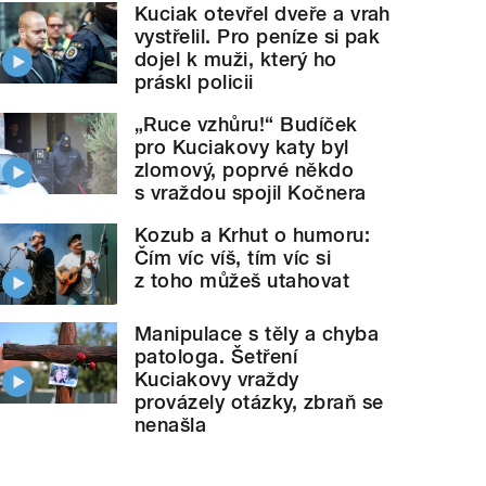
Kuciak otevřel dveře a vrah
vystřelil. Pro peníze si pak
dojel k muži, který ho
práskl policii
„Ruce vzhůru!“ Budíček
pro Kuciakovy katy byl
zlomový, poprvé někdo
s vraždou spojil Kočnera
Kozub a Krhut o humoru:
Čím víc víš, tím víc si
z toho můžeš utahovat
Manipulace s těly a chyba
patologa. Šetření
Kuciakovy vraždy
provázely otázky, zbraň se
nenašla