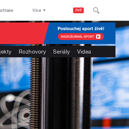
ozhlase
Více
ŽIVĚ
jekty
Rozhovory
Seriály
Videa