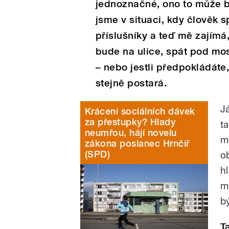
jednoznačné, ono to může b
jsme v situaci, kdy člověk 
příslušníky a teď mě zajímá, 
bude na ulice, spát pod mo
– nebo jestli předpokládáte
stejně postará.
J
Krácení sociálních dávek
za přestupky? Hlady
t
neumřou, hájí novelu
m
zákona poslanec Hrnčíř
(SPD)
ob
h
m
b
T