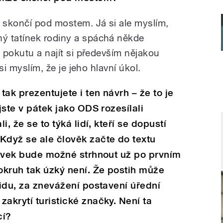
a skončí pod mostem. Já si ale myslím,
ý tatínek rodiny a spáchá někde
t pokutu a najít si především nějakou
 si myslím, že je jeho hlavní úkol.
tak prezentujete i ten návrh – že to je
 jste v pátek jako ODS rozesílali
i, že se to týká lidí, kteří se dopustí
Když se ale člověk začte do textu
 dávek bude možné strhnout už po prvním
 okruh tak úzký není. Že postih může
lidu, za znevážení postavení úřední
akrytí turistické značky. Není ta
cí?