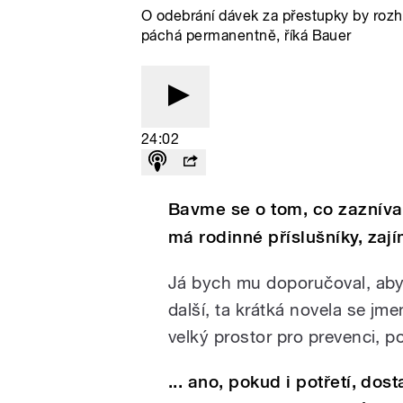
O odebrání dávek za přestupky by rozho
páchá permanentně, říká Bauer
24:02
Bavme se o tom, co zazníva
má rodinné příslušníky, zaj
Já bych mu doporučoval, aby t
další, ta krátká novela se jme
velký prostor pro prevenci, po
... ano, pokud i potřetí, dos