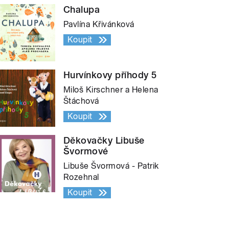
Chalupa
Pavlína Křivánková
Koupit
Hurvínkovy příhody 5
Miloš Kirschner a Helena
Štáchová
Koupit
Děkovačky Libuše
Švormové
Libuše Švormová - Patrik
Rozehnal
Koupit