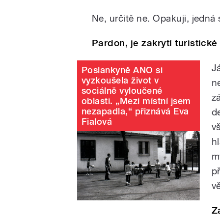
Ne, určitě ne. Opakuji, jedn
Pardon, je zakrytí turistic
J
Poslankyně ANO si
vyzkoušela život v
n
sociálně vyloučené
z
oblasti. „Mezi místní jsem
nezapadla,“ přiznává Eva
d
Fialová
v
h
m
p
vě
Z