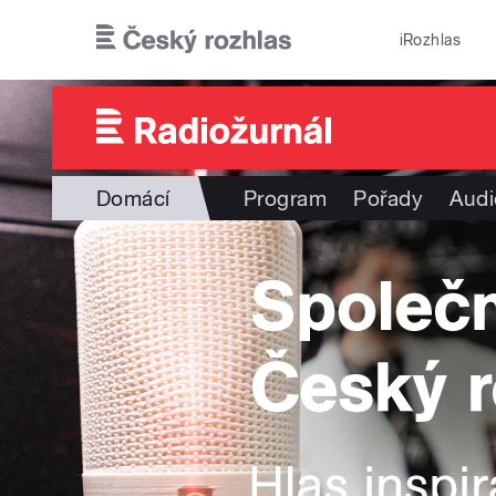
Přejít k hlavnímu obsahu
iRozhlas
Domácí
Program
Pořady
Audi