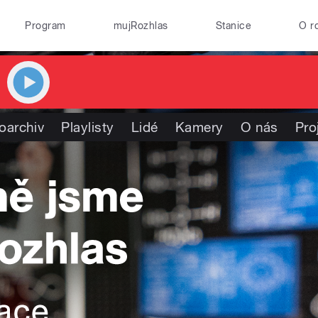
Program
mujRozhlas
Stanice
O r
oarchiv
Playlisty
Lidé
Kamery
O nás
Pro