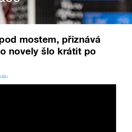
pod mostem, přiznává
o novely šlo krátit po
nálu