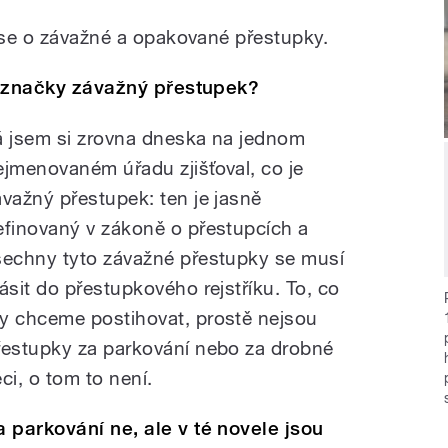
á se o závažné a opakované přestupky.
ké značky závažný přestupek?
á jsem si zrovna dneska na jednom
ejmenovaném úřadu zjišťoval, co je
ávažný přestupek: ten je jasně
efinovaný v zákoně o přestupcích a
šechny tyto závažné přestupky se musí
lásit do přestupkového rejstříku. To, co
y chceme postihovat, prostě nejsou
řestupky za parkování nebo za drobné
ci, o tom to není.
a parkování ne, ale v té novele jsou