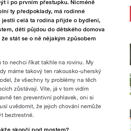
ýt i po prvním přestupku. Nicméně
splní ty předpoklady, má rodinné
jestli celá ta rodina přijde o bydlení,
stem, děti půjdou do dětského domova
, že stát se o ně nějakým způsobem
á to nechci říkat takhle na rovinu. My
ady máme takový ten rakousko-uherský
odel, že všechny ty problémy na těch
cích zůstávají. Víte, já v tom vidím
lavně ten preventivní pohlavek, oni si
usí uvědomit, že jejich chování nemůže
ýt beztrestné.
akže skončí pod mostem?