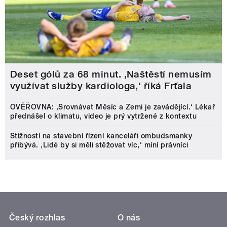
Deset gólů za 68 minut. ,Naštěstí nemusím
využívat služby kardiologa,‘ říká Frťala
OVĚŘOVNA: ‚Srovnávat Měsíc a Zemi je zavádějící.‘ Lékař
přednášel o klimatu, video je prý vytržené z kontextu
Stížností na stavební řízení kanceláři ombudsmanky
přibývá. ‚Lidé by si měli stěžovat víc,‘ míní právníci
Český rozhlas
O nás