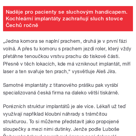
Naděje pro pacienty se sluchovým handicapem.
Kochleární implantáty zachraňují sluch stovce
Čechů ročně
„Jedna komora se naplní prachem, druhá je v první fázi
volná. A přes tu komoru s prachem jezdí roler, který vždy
přetáhne tenoučkou vrstvu prachu do tiskové části.
Přesně v těch lokacích, kde má vzniknout implantát, míří
laser a ten svařuje ten prach,“ vysvětluje Aleš Jíra.
Samotné implantáty z titanového prášku pak vyrábí
specializovaná česká firma na daleko větší tiskárně.
Porézních struktur implantátů je ale více. Lékaři už teď
využívají například kloubní náhrady s trámčitou
strukturou. To si můžeme představit jako propojené
sloupečky a mezi nimi dutinky. Jenže podle Luboše