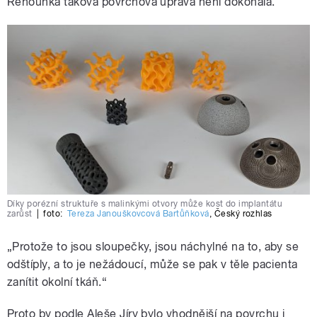
Řehounka taková povrchová úprava není dokonalá.
Díky porézní struktuře s malinkými otvory může kost do implantátu
zarůst
|
foto:
Tereza Janouškovcová Bartůňková
,
Český rozhlas
„Protože to jsou sloupečky, jsou náchylné na to, aby se
odštíply, a to je nežádoucí, může se pak v těle pacienta
zanítit okolní tkáň.“
Proto by podle Aleše Jíry bylo vhodnější na povrchu i