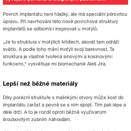
Povrch implantátu není hladký, ale má speciální pórovitou
úpravu. Při navrhování této nové povrchové struktury
implantátů se odborníci inspirovali u motýlů.
„Je to struktura v motýlích křídlech, akorát tam odráží
světlo. A podle toho mění motýli svojí barevnost. Ta
struktura je vlastně tvořená sinovými a kosinovými
funkcemi,“
vysvětluje mi biomechanik Aleš Jíra.
Lepší než běžné materiály
Díky porézní struktuře s malinkými otvory může kost do
implantátu zarůst a pevně se s ním spojit. Tím pak lépe a
déle drží. A to je rozdíl oproti běžně využívaným
šroubovitým zubním náhradám.