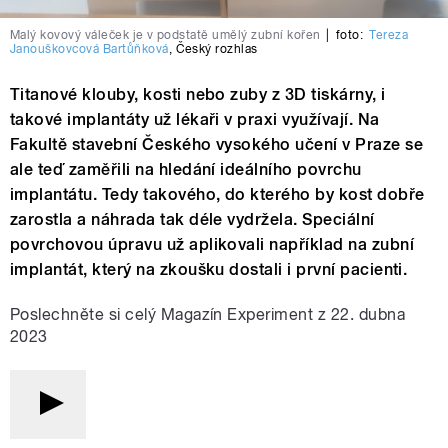
Malý kovový váleček je v podstatě umělý zubní kořen
|
foto:
Tereza
Janouškovcová Bartůňková
,
Český rozhlas
Titanové klouby, kosti nebo zuby z 3D tiskárny, i
takové implantáty už lékaři v praxi využívají. Na
Fakultě stavební Českého vysokého učení v Praze se
ale teď zaměřili na hledání ideálního povrchu
implantátu. Tedy takového, do kterého by kost dobře
zarostla a náhrada tak déle vydržela. Speciální
povrchovou úpravu už aplikovali například na zubní
implantát, který na zkoušku dostali i první pacienti.
Poslechněte si celý Magazín Experiment z 22. dubna
2023