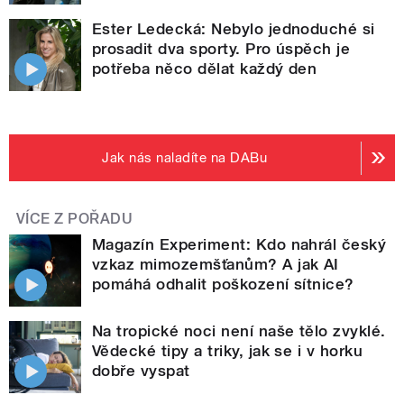
Ester Ledecká: Nebylo jednoduché si
prosadit dva sporty. Pro úspěch je
potřeba něco dělat každý den
Jak nás naladíte na DABu
VÍCE Z POŘADU
Magazín Experiment: Kdo nahrál český
vzkaz mimozemšťanům? A jak AI
pomáhá odhalit poškození sítnice?
Na tropické noci není naše tělo zvyklé.
Vědecké tipy a triky, jak se i v horku
dobře vyspat