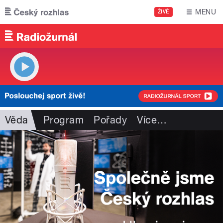
Přejít k hlavnímu obsahu
MENU
ŽIVĚ
Věda
Program
Pořady
Více
…