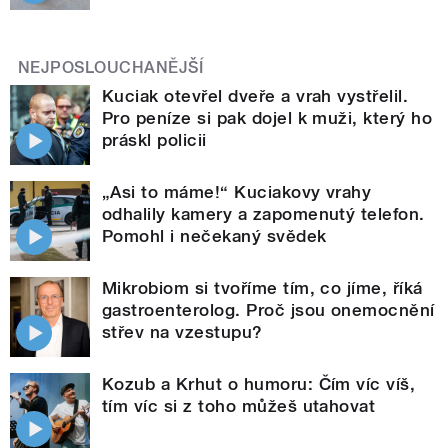
NEJPOSLOUCHANĚJŠÍ
Kuciak otevřel dveře a vrah vystřelil.
Pro peníze si pak dojel k muži, který ho
práskl policii
„Asi to máme!“ Kuciakovy vrahy
odhalily kamery a zapomenutý telefon.
Pomohl i nečekaný svědek
Mikrobiom si tvoříme tím, co jíme, říká
gastroenterolog. Proč jsou onemocnění
střev na vzestupu?
Kozub a Krhut o humoru: Čím víc víš,
tím víc si z toho můžeš utahovat