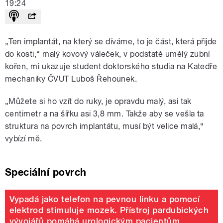
19:24
„Ten implantát, na který se díváme, to je část, která přijde
do kosti,
“ m
alý kovový váleček, v podstatě umělý zubní
kořen, mi ukazuje student doktorského studia na Katedře
mechaniky ČVUT Luboš Řehounek.
„Můžete si ho vzít do ruky, je opravdu malý, asi tak
centimetr a na šířku asi 3,8 mm. Takže aby se vešla ta
struktura na povrch implantátu, musí být velice malá,“
vybízí mě.
Speciální povrch
Vypadá jako telefon na pevnou linku a pomocí
elektrod stimuluje mozek. Přístroj pardubických
vývojářů pomáhá urologickým pacientům