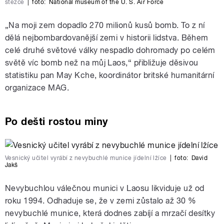
stezce
|
foto:
National museum of the U. S. Air Force
„
Na moji zem dopadlo 270 milionů kusů bomb. To z ní
dělá nejbombardovanější zemi v historii lidstva. Během
celé druhé světové války nespadlo dohromady po celém
světě víc bomb než na můj Laos,“ přibližuje děsivou
statistiku pan May Kche, koordinátor britské humanitární
organizace MAG.
Po dešti rostou miny
Vesnický učitel vyrábí z nevybuchlé munice jídelní lžíce
|
foto:
David
Jakš
Nevybuchlou válečnou munici v Laosu likviduje už od
roku 1994. Odhaduje se, že v zemi zůstalo až 30 %
nevybuchlé munice, která dodnes zabíjí a mrzačí desítky