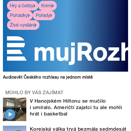
Hry a četby
Krimi
Pohádky
Pořady
Živé vysílání
Audiosvět Českého rozhlasu na jednom místě
MOHLO BY VÁS ZAJÍMAT
V Hanojském Hiltonu se mučilo
i umíralo. Američtí zajatci tu ale mohli
hrát i basketbal
Korejská válka trvá bezmála sedmdesát