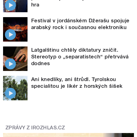
hra
Festival v jordánském Džerašu spojuje
arabský rock i současnou elektroniku
Latgalštinu chtěly diktatury zničit.
Stereotyp o „separatistech“ přetrvává
dodnes
Ani knedlíky, ani štrůdl. Tyrolskou
specialitou je likér z horských šišek
ZPRÁVY Z IROZHLAS.CZ