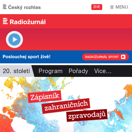
Přejít k hlavnímu obsahu
MENU
ŽIVĚ
20. století
Program
Pořady
Více
…