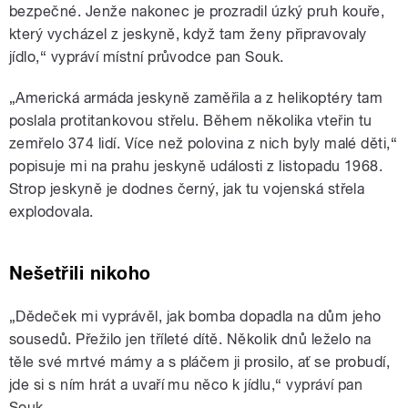
bezpečné. Jenže nakonec je prozradil úzký pruh kouře,
který vycházel z jeskyně, když tam ženy připravovaly
jídlo,“ vypráví místní průvodce pan Souk.
„
Americká armáda jeskyně zaměřila a z helikoptéry tam
poslala protitankovou střelu. Během několika vteřin tu
zemřelo 374 lidí. Více než polovina z nich byly malé děti,“
popisuje mi na prahu jeskyně události z listopadu 1968.
Strop jeskyně je dodnes černý, jak tu vojenská střela
explodovala.
Nešetřili nikoho
„
Dědeček mi vyprávěl, jak bomba dopadla na dům jeho
sousedů. Přežilo jen tříleté dítě. Několik dnů leželo na
těle své mrtvé mámy a s pláčem ji prosilo, ať se probudí,
jde si s ním hrát a uvaří mu něco k jídlu,“ vypráví pan
Souk.