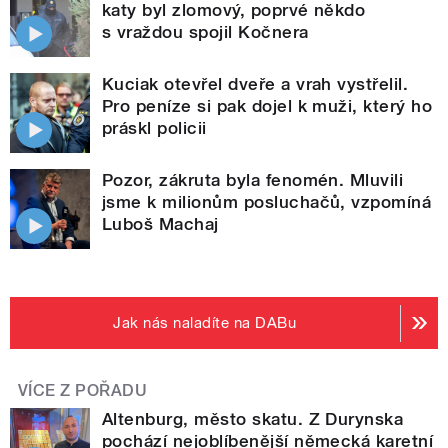
katy byl zlomový, poprvé někdo
s vraždou spojil Kočnera
Kuciak otevřel dveře a vrah vystřelil.
Pro peníze si pak dojel k muži, který ho
práskl policii
Pozor, zákruta byla fenomén. Mluvili
jsme k milionům posluchačů, vzpomíná
Luboš Machaj
Jak nás naladíte na DABu
VÍCE Z POŘADU
Altenburg, město skatu. Z Durynska
pochází nejoblíbenější německá karetní