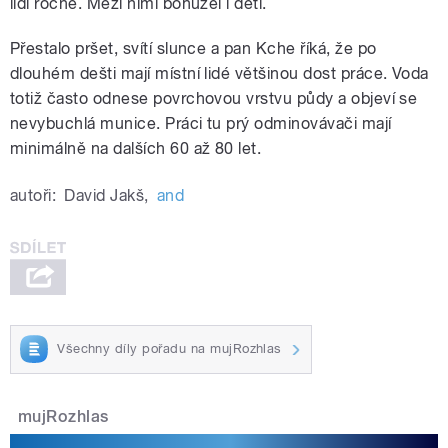
lidí ročně. Mezi nimi bohužel i děti.
Přestalo pršet, svítí slunce a pan Kche říká, že po
dlouhém dešti mají místní lidé většinou dost práce. Voda
totiž často odnese povrchovou vrstvu půdy a objeví se
nevybuchlá munice. Práci tu prý odminovávači mají
minimálně na dalších 60 až 80 let.
autoři:
David Jakš
,
and
Všechny díly pořadu na mujRozhlas
mujRozhlas