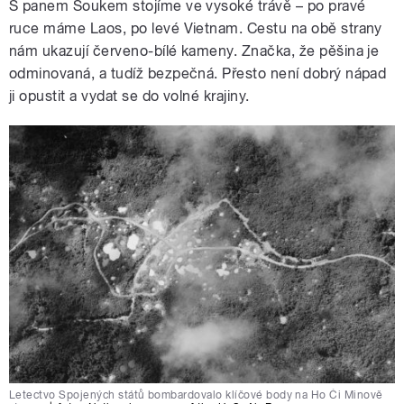
S panem Soukem stojíme ve vysoké trávě – po pravé
ruce máme Laos, po levé Vietnam. Cestu na obě strany
nám ukazují červeno-bílé kameny. Značka, že pěšina je
odminovaná, a tudíž bezpečná. Přesto není dobrý nápad
ji opustit a vydat se do volné krajiny.
Letectvo Spojených států bombardovalo klíčové body na Ho Či Minově