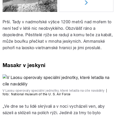
Prší. Tady v nadmořské výšce 1200 metrů nad mořem to
není teď v létě nic neobvyklého. Obzvlášť ráno a
dopoledne. Pěstitelé rýže se radují a komu teče za kabát,
může bouřku přečkat v mnoha jeskyních. Ammanské
pohoří na laosko-vietnamské hranici je jimi proslulé.
Masakr v jeskyni
V Laosu operovaly speciální jednotky, které letadla na cíle naváděly
|
foto:
National museum of the U. S. Air Force
„
Ve dne se tu lidé skrývali a v noci vycházeli ven, aby
sázeli a sklízeli na polích rýži. Jedině za tmy to bylo