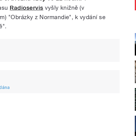
lasu
Radioservis
vyšly knižně (v
em) "Obrázky z Normandie", k vydání se
ě".
ldána