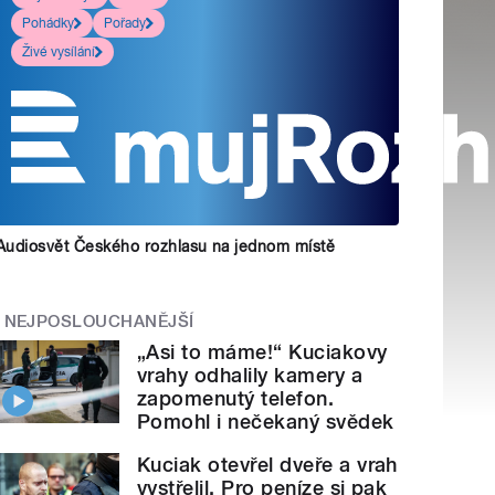
Pohádky
Pořady
Živé vysílání
Audiosvět Českého rozhlasu na jednom místě
NEJPOSLOUCHANĚJŠÍ
„Asi to máme!“ Kuciakovy
vrahy odhalily kamery a
zapomenutý telefon.
Pomohl i nečekaný svědek
Kuciak otevřel dveře a vrah
vystřelil. Pro peníze si pak