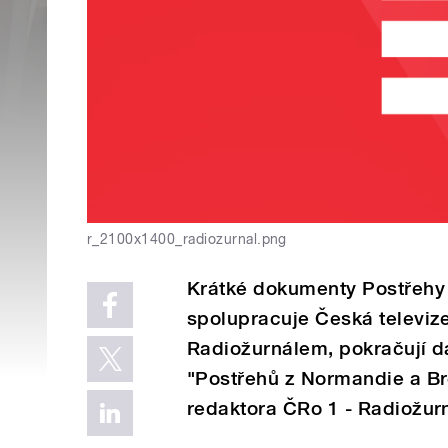
r_2100x1400_radiozurnal.png
Krátké dokumenty Postřehy o
spolupracuje Česká televiz
Radiožurnálem, pokračují dal
"Postřehů z Normandie a Br
redaktora ČRo 1 - Radiožur