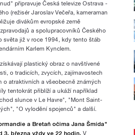
nud" připravuje Česká televize Ostrava -
vého (režisér Jaroslav Večeřa, kameraman
ibližuje divákům evropské země
h zpravodajů a spolupracovníků Českého
lo světa již v roce 1994, kdy tento štáb
egendárním Karlem Kynclem.
 získávají plastický obraz o navštívené
osti, o tradicích, zvycích, zajímavostech
jen o atraktivních a všeobecně známých
ly tentokrát přiblíží a ukáží například
chod slunce v Le Havre", "Mont Saint-
ých", "O vylodění spojenců" a další.
Normandie a Bretaň očima Jana Šmída"
d 3. března vždy ve 22 hodin.
V