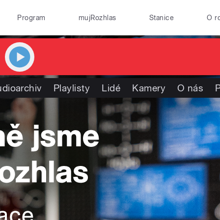
Program
mujRozhlas
Stanice
O r
dioarchiv
Playlisty
Lidé
Kamery
O nás
P