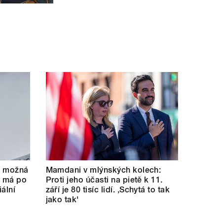
se možná
Mamdani v mlýnských kolech:
e má po
Proti jeho účasti na pietě k 11.
ální
září je 80 tisíc lidí. ‚Schytá to tak
jako tak'