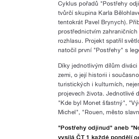
Cyklus pořadů "Postřehy odji
tvůrčí skupina Karla Bělohla
tentokrát Pavel Brynych). Př
prostřednictvím zahraničníc
rozhlasu. Projekt spatřil svět
natočil první "Postřehy" s l
Díky jednotlivým dílům diváci
zemi, o její historii i současn
turistických i kulturních, ne
projevech života. Jednotlivé dí
"Kde byl Monet šťastný", "Vý
Michel", "Rouen, město slavn
"Postřehy odjinud" aneb "
vysílá ČT 1 každé pondělí o