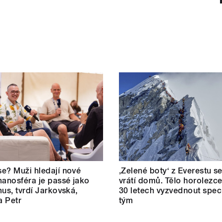
e? Muži hledají nové
‚Zelené boty‘ z Everestu 
manosféra je passé jako
vrátí domů. Tělo horolezc
mus, tvrdí Jarkovská,
30 letech vyzvednout speci
a Petr
tým