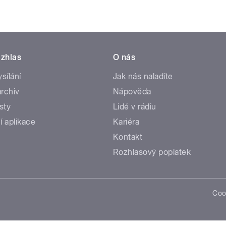
zhlas
O nás
ysílání
Jak nás naladíte
rchiv
Nápověda
sty
Lidé v rádiu
í aplikace
Kariéra
Kontakt
Rozhlasový poplatek
Coo