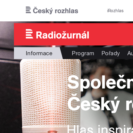
Přejít k hlavnímu obsahu
iRozhlas
Informace
Program
Pořady
Au