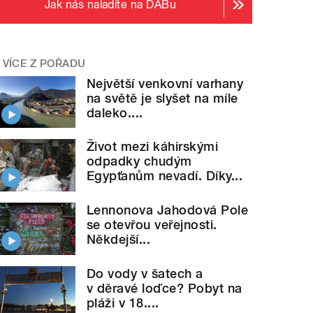
Jak nás naladíte na DABu
VÍCE Z POŘADU
Největší venkovní varhany
na světě je slyšet na míle
daleko....
Život mezi káhirskými
odpadky chudým
Egypťanům nevadí. Díky...
Lennonova Jahodová Pole
se otevřou veřejnosti.
Někdejší...
Do vody v šatech a
v děravé loďce? Pobyt na
pláži v 18....