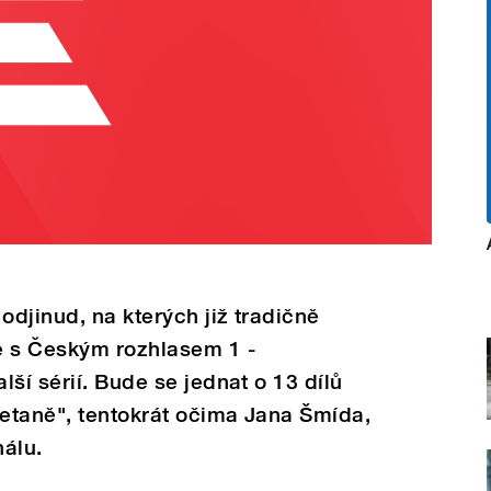
djinud, na kterých již tradičně
e s Českým rozhlasem 1 -
ší sérií. Bude se jednat o 13 dílů
etaně", tentokrát očima Jana Šmída,
nálu.