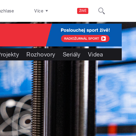
ozhlase
Více
ŽIVĚ
rojekty
Rozhovory
Seriály
Videa