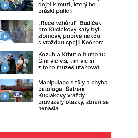
dojel k muži, který ho
práskl policii
„Ruce vzhůru!“ Budíček
pro Kuciakovy katy byl
zlomový, poprvé někdo
s vraždou spojil Kočnera
Kozub a Krhut o humoru:
Čím víc víš, tím víc si
z toho můžeš utahovat
Manipulace s těly a chyba
patologa. Šetření
Kuciakovy vraždy
provázely otázky, zbraň se
nenašla