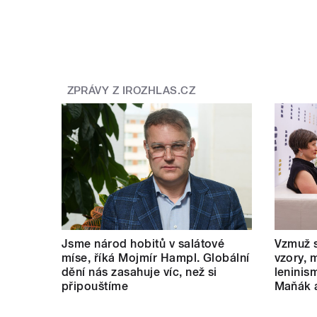
ZPRÁVY Z IROZHLAS.CZ
Jsme národ hobitů v salátové
Vzmuž s
míse, říká Mojmír Hampl. Globální
vzory, 
dění nás zasahuje víc, než si
leninis
připouštíme
Maňák 