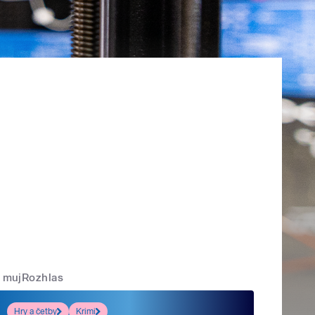
mujRozhlas
Hry a četby
Krimi