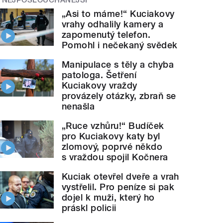
„Asi to máme!“ Kuciakovy
vrahy odhalily kamery a
zapomenutý telefon.
Pomohl i nečekaný svědek
Manipulace s těly a chyba
patologa. Šetření
Kuciakovy vraždy
provázely otázky, zbraň se
nenašla
„Ruce vzhůru!“ Budíček
pro Kuciakovy katy byl
zlomový, poprvé někdo
s vraždou spojil Kočnera
Kuciak otevřel dveře a vrah
vystřelil. Pro peníze si pak
dojel k muži, který ho
práskl policii