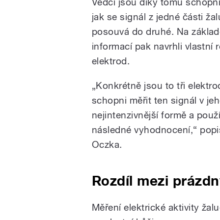
Vědci jsou díky tomu schopní
jak se signál z jedné části ža
posouvá do druhé. Na základ
informací pak navrhli vlastní 
elektrod.
„Konkrétně jsou to tři elektr
schopni měřit ten signál v je
nejintenzivnější formě a použ
následné vyhodnocení,“ popi
Oczka.
Rozdíl mezi prázd
Měření elektrické aktivity žal