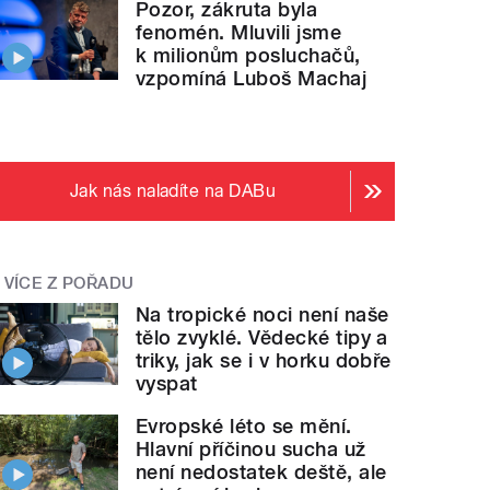
Pozor, zákruta byla
fenomén. Mluvili jsme
k milionům posluchačů,
vzpomíná Luboš Machaj
Jak nás naladíte na DABu
VÍCE Z POŘADU
Na tropické noci není naše
tělo zvyklé. Vědecké tipy a
triky, jak se i v horku dobře
vyspat
Evropské léto se mění.
Hlavní příčinou sucha už
není nedostatek deště, ale