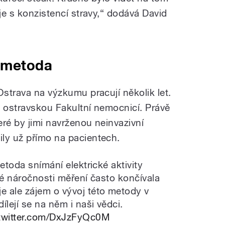
uje s konzistencí stravy,“ dodává David
í metoda
Ostrava na výzkumu pracují několik let.
s ostravskou Fakultní nemocnicí. Právě
eré by jimi navrženou neinvazivní
ily už přímo na pacientech.
etoda snímání elektrické aktivity
ké náročnosti měření často končívala
 ale zájem o vývoj této metody v
ílejí se na něm i naši vědci.
.twitter.com/DxJzFyQc0M