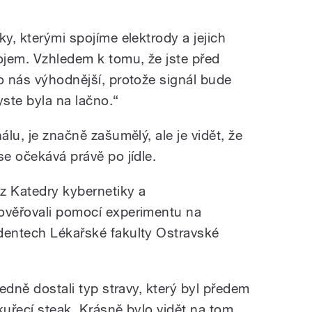
ky, kterými spojíme elektrody a jejich
rojem. Vzhledem k tomu, že jste před
o nás výhodnější, protože signál bude
yste byla na lačno.“
álu, je značně zašumělý, ale je vidět, že
se očekává právě po jídle.
z Katedry kybernetiky a
 ověřovali pomocí experimentu na
dentech Lékařské fakulty Ostravské
ledně dostali typ stravy, který byl předem
kuřecí steak. Krásně bylo vidět na tom