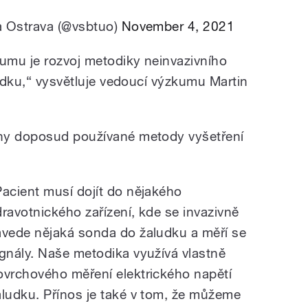
a Ostrava (@vsbtuo)
November 4, 2021
umu je rozvoj metodiky neinvazivního
ludku,“ vysvětluje vedoucí výzkumu Martin
ny doposud používané metody vyšetření
Pacient musí dojít do nějakého
dravotnického zařízení, kde se invazivně
avede nějaká sonda do žaludku a měří se
ignály. Naše metodika využívá vlastně
ovrchového měření elektrického napětí
aludku. Přínos je také v tom, že můžeme