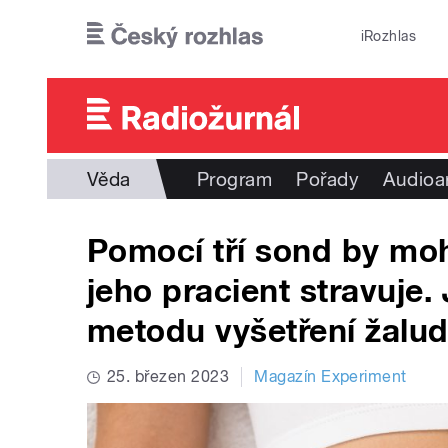
Přejít k hlavnímu obsahu
iRozhlas
Věda
Program
Pořady
Audioa
Pomocí tří sond by mohl 
jeho pracient stravuje.
metodu vyšetření žalu
25. březen 2023
Magazín Experiment