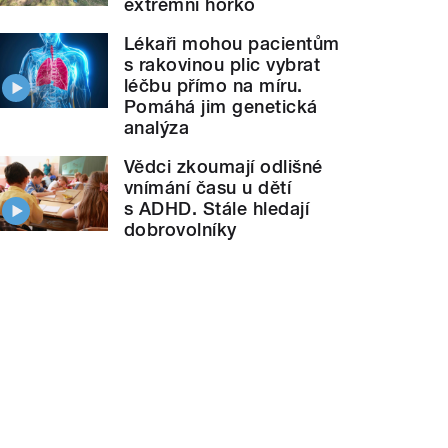
extrémní horko
Lékaři mohou pacientům
s rakovinou plic vybrat
léčbu přímo na míru.
Pomáhá jim genetická
analýza
Vědci zkoumají odlišné
vnímání času u dětí
s ADHD. Stále hledají
dobrovolníky