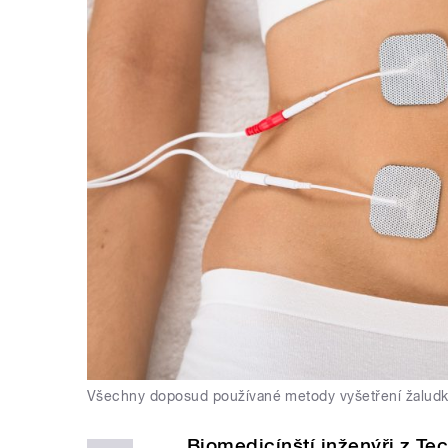
Všechny doposud používané metody vyšetření žaludku
Biomedicínští inženýři z Tec