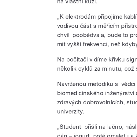
na vlastní kůži.
„K elektrodám připojíme kablí
vodivou část s měřicím příst
chvíli poobědvala, bude to pr
mít vyšší frekvenci, než kdyb
Na počítači vidíme křivku sign
několik cyklů za minutu, což 
Navrženou metodiku si vědci 
biomedicínského inženýrství
zdravých dobrovolnících, stu
univerzity.
„Studenti přišli na lačno, nás
dán – jogurt, poté omeletu a 