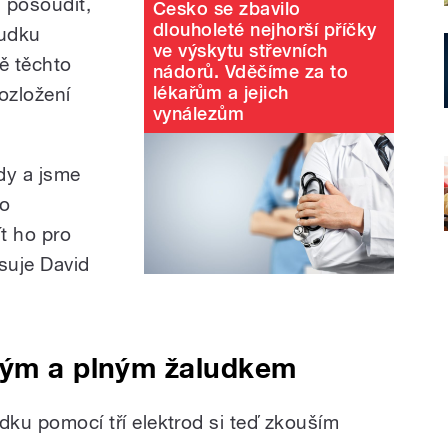
 posoudit,
Česko se zbavilo
dlouholeté nejhorší příčky
ludku
ve výskytu střevních
ě těchto
nádorů. Vděčíme za to
lékařům a jejich
rozložení
vynálezům
ody a jsme
ho
ít ho pro
suje David
ným a plným žaludkem
udku pomocí tří elektrod si teď zkouším