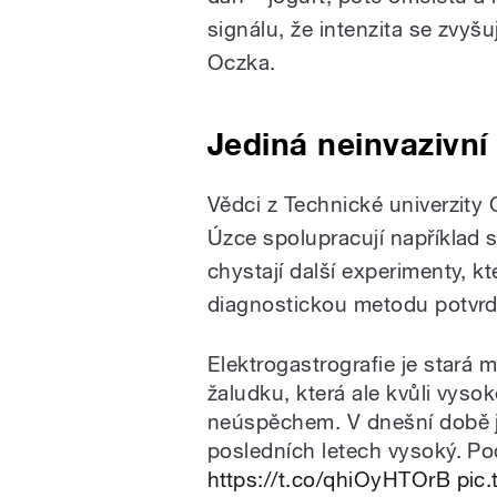
signálu, že intenzita se zvyš
Oczka.
Jediná neinvazivn
Vědci z Technické univerzity 
Úzce spolupracují například 
chystají další experimenty, kt
diagnostickou metodu potvrd
Elektrogastrografie je stará m
žaludku, která ale kvůli vyso
neúspěchem. V dnešní době je
posledních letech vysoký. Pod
https://t.co/qhiOyHTOrB
pic