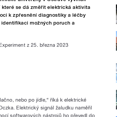
které se dá změřit elektrická aktivita
i k zpřesnění diagnostiky a léčby
o identifikaci možných poruch a
 Experiment z 25. března 2023
lačno, nebo po jídle,“ říká k elektrické
Oczka. Elektrický signál žaludku naměřil
ocí softwarových nástrojů ho převedl do