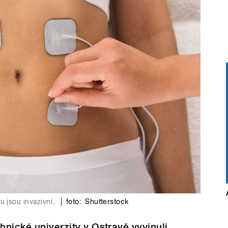
 jsou invazivní.
|
foto:
Shutterstock
hnické univerzity v Ostravě vyvinuli