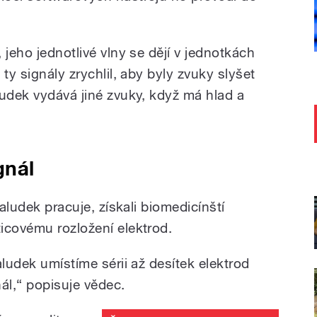
 jeho jednotlivé vlny se dějí v jednotkách
ty signály zrychlil, aby byly zvuky slyšet
ludek vydává jiné zvuky, když má hlad a
gnál
žaludek pracuje, získali biomedicínští
icovému rozložení elektrod.
aludek umístíme sérii až desítek elektrod
nál,“ popisuje vědec.