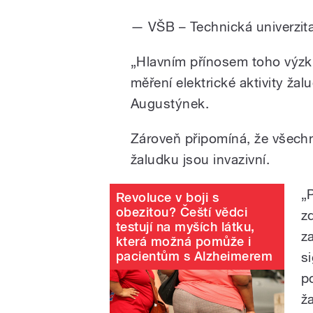
— VŠB – Technická univerzit
„Hlavním přínosem toho výzk
měření elektrické aktivity ža
Augustýnek.
Zároveň připomíná, že všech
žaludku jsou invazivní.
„
Revoluce v boji s
obezitou? Čeští vědci
z
testují na myších látku,
z
která možná pomůže i
pacientům s Alzheimerem
s
p
ž