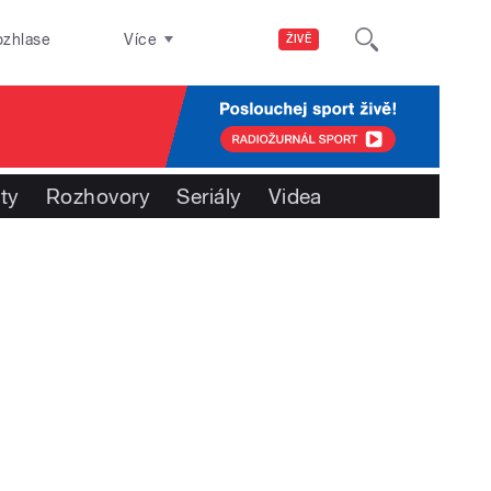
ozhlase
Více
ŽIVĚ
ty
Rozhovory
Seriály
Videa