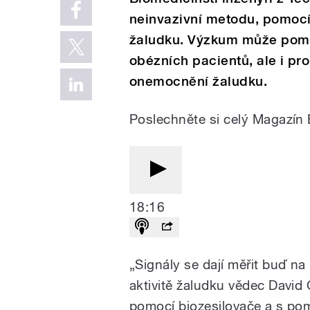
neinvazivní metodu, pomocí 
žaludku. Výzkum může pomoc
obézních pacientů, ale i pr
onemocnění žaludku.
Poslechněte si celý Magazín
18:16
„Signály se dají měřit buď na 
aktivitě žaludku vědec David 
pomocí biozesilovače a s pom