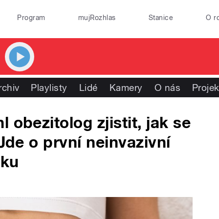
Program
mujRozhlas
Stanice
O r
rchiv
Playlisty
Lidé
Kamery
O nás
Projek
obezitolog zjistit, jak se
 Jde o první neinvazivní
dku