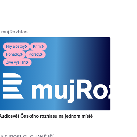
mujRozhlas
Hry a četby
Krimi
Pohádky
Pořady
Živé vysílání
Audiosvět Českého rozhlasu na jednom místě
NEJPOSLOUCHANĚJŠÍ