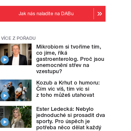
Jak nás naladíte na DABu
VÍCE Z POŘADU
Mikrobiom si tvoříme tím,
co jíme, říká
gastroenterolog. Proč jsou
onemocnění střev na
vzestupu?
Kozub a Krhut o humoru:
Čím víc víš, tím víc si
z toho můžeš utahovat
Ester Ledecká: Nebylo
jednoduché si prosadit dva
sporty. Pro úspěch je
potřeba něco dělat každý