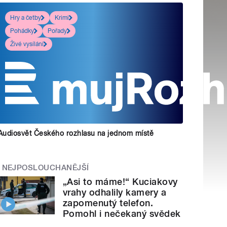
Hry a četby
Krimi
Pohádky
Pořady
Živé vysílání
Audiosvět Českého rozhlasu na jednom místě
NEJPOSLOUCHANĚJŠÍ
„Asi to máme!“ Kuciakovy
vrahy odhalily kamery a
zapomenutý telefon.
Pomohl i nečekaný svědek