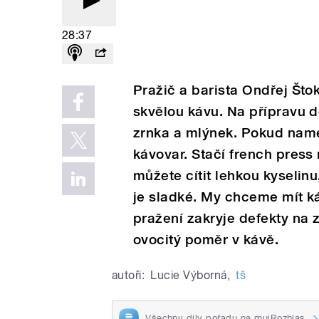
28:37
Pražič a barista Ondřej Što
skvělou kávu. Na přípravu 
zrnka a mlýnek. Pokud name
kávovar. Stačí french press 
můžete cítit lehkou kyselinu
je sladké. My chceme mít k
pražení zakryje defekty na 
ovocitý poměr v kávě.
autoři:
Lucie Výborná
,
tš
Všechny díly pořadu na mujRozhlas