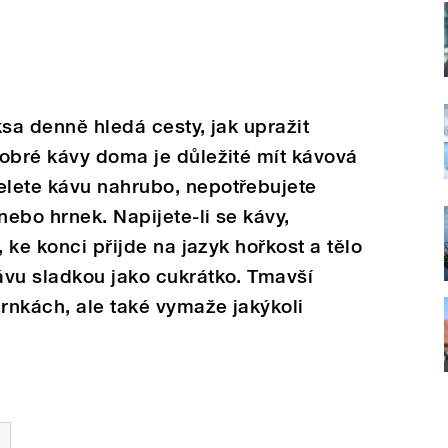
ksa denně hledá cesty, jak upražit
dobré kávy doma je důležité mít kávová
lete kávu nahrubo, nepotřebujete
nebo hrnek. Napijete-li se kávy,
, ke konci přijde na jazyk hořkost a tělo
ávu sladkou jako cukrátko. Tmavší
zrnkách, ale také vymaže jakýkoli