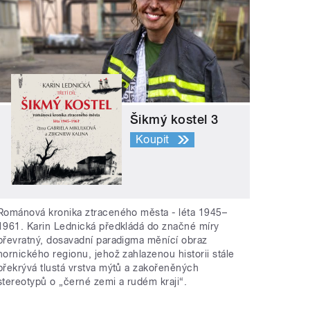
Šikmý kostel 3
Koupit
Románová kronika ztraceného města - léta 1945–
1961. Karin Lednická předkládá do značné míry
převratný, dosavadní paradigma měnící obraz
hornického regionu, jehož zahlazenou historii stále
překrývá tlustá vrstva mýtů a zakořeněných
stereotypů o „černé zemi a rudém kraji“.