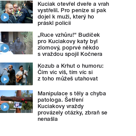
Kuciak otevřel dveře a vrah
vystřelil. Pro peníze si pak
dojel k muži, který ho
práskl policii
„Ruce vzhůru!“ Budíček
pro Kuciakovy katy byl
zlomový, poprvé někdo
s vraždou spojil Kočnera
Kozub a Krhut o humoru:
Čím víc víš, tím víc si
z toho můžeš utahovat
Manipulace s těly a chyba
patologa. Šetření
Kuciakovy vraždy
provázely otázky, zbraň se
nenašla