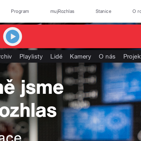
Program
mujRozhlas
Stanice
O r
rchiv
Playlisty
Lidé
Kamery
O nás
Projek