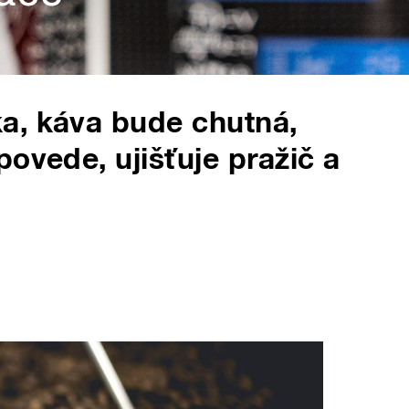
a, káva bude chutná,
ovede, ujišťuje pražič a