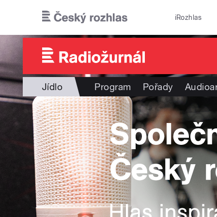
Přejít k hlavnímu obsahu
iRozhlas
Jídlo
Program
Pořady
Audioa