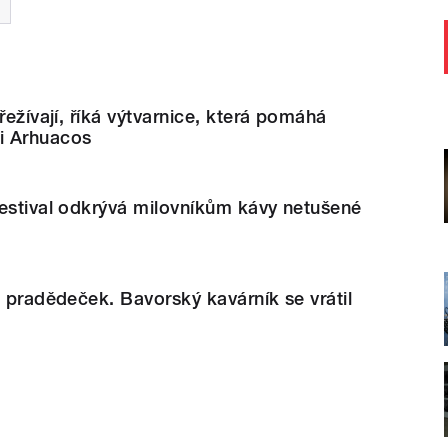
řežívají, říká výtvarnice, která pomáhá
i Arhuacos
estival odkrývá milovníkům kávy netušené
o pradědeček. Bavorský kavárník se vrátil