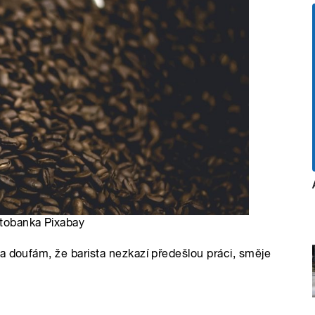
otobanka Pixabay
a doufám, že barista nezkazí předešlou práci, směje