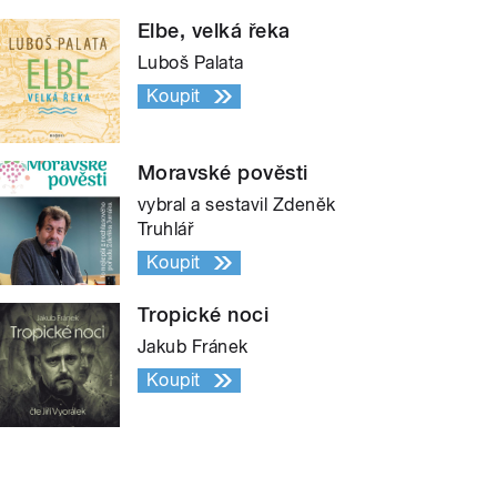
Elbe, velká řeka
Luboš Palata
Koupit
Moravské pověsti
vybral a sestavil Zdeněk
Truhlář
Koupit
Tropické noci
Jakub Fránek
Koupit