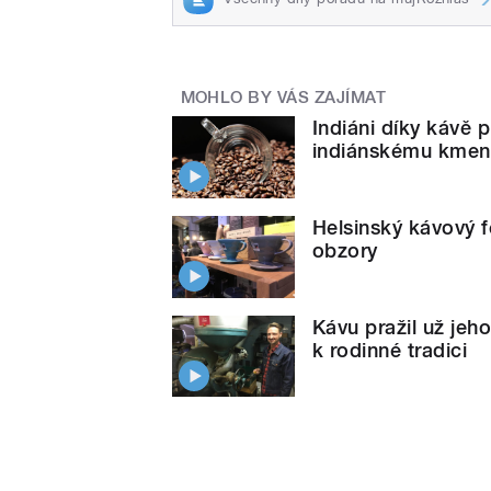
MOHLO BY VÁS ZAJÍMAT
Indiáni díky kávě p
indiánskému kmen
Helsinský kávový f
obzory
Kávu pražil už jeh
k rodinné tradici