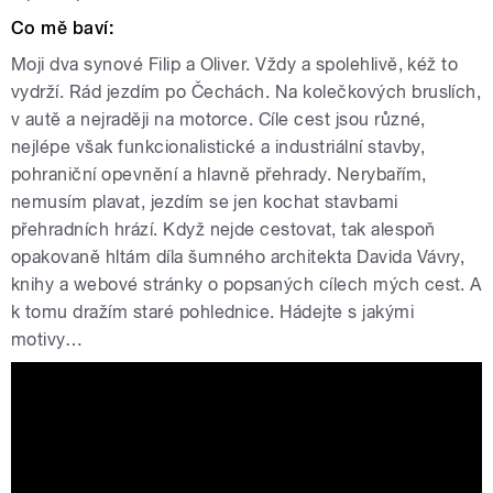
Co mě baví:
Moji dva synové Filip a Oliver. Vždy a spolehlivě, kéž to
vydrží. Rád jezdím po Čechách. Na kolečkových bruslích,
v autě a nejraději na motorce. Cíle cest jsou různé,
nejlépe však funkcionalistické a industriální stavby,
pohraniční opevnění a hlavně přehrady. Nerybařím,
nemusím plavat, jezdím se jen kochat stavbami
přehradních hrází. Když nejde cestovat, tak alespoň
opakovaně hltám díla šumného architekta Davida Vávry,
knihy a webové stránky o popsaných cílech mých cest. A
k tomu dražím staré pohlednice. Hádejte s jakými
motivy…
Tváře Radiožurnálu: Petr Král