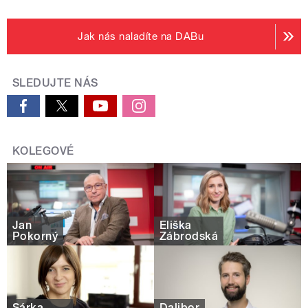
Jak nás naladíte na DABu
SLEDUJTE NÁS
KOLEGOVÉ
Jan
Eliška
Pokorný
Zábrodská
Šárka
Dalibor