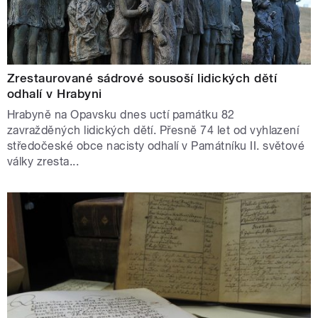
Zrestaurované sádrové sousoší lidických dětí
odhalí v Hrabyni
Hrabyně na Opavsku dnes uctí památku 82
zavražděných lidických dětí. Přesně 74 let od vyhlazení
středočeské obce nacisty odhalí v Památníku II. světové
války zresta...