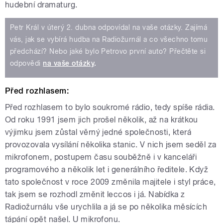
hudební dramaturg.
Petr Král v úterý 2. dubna odpovídal na vaše otázky. Zajímá
vás, jak se vybírá hudba na Radiožurnál a co všechno tomu
předchází? Nebo jaké bylo Petrovo první auto? Přečtěte si
odpovědi
na vaše otázky
.
Před rozhlasem:
Před rozhlasem to bylo soukromé rádio, tedy spíše rádia.
Od roku 1991 jsem jich prošel několik, až na krátkou
výjimku jsem zůstal věrný jedné společnosti, která
provozovala vysílání několika stanic. V nich jsem seděl za
mikrofonem, postupem času souběžně i v kanceláři
programového a několik let i generálního ředitele. Když
tato společnost v roce 2009 změnila majitele i styl práce,
tak jsem se rozhodl změnit leccos i já. Nabídka z
Radiožurnálu vše urychlila a já se po několika měsících
tápání opět našel. U mikrofonu.