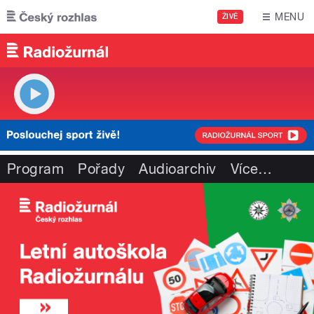
Přejít k hlavnímu obsahu
MENU
ŽIVĚ
Program
Pořady
Audioarchiv
Více
…