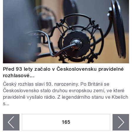
Před 93 lety začalo v Československu pravidelné
rozhlasové...
Český rozhlas slaví 93. narozeniny. Po Británii se
Československo stalo druhou evropskou zemí, ve které
pravidelně vysílalo rádio. Z legendárního stanu ve Kbelích
s...
STRÁNKY
165
n
zí