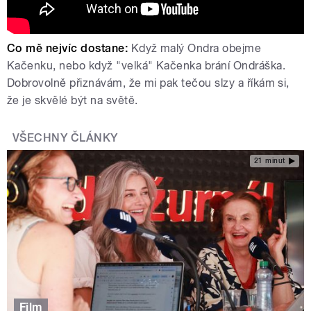
Co mě nejvíc dostane:
Když malý Ondra obejme
Kačenku, nebo když "velká" Kačenka brání Ondráška.
Dobrovolně přiznávám, že mi pak tečou slzy a říkám si,
že je skvělé být na světě.
VŠECHNY ČLÁNKY
21 minut
Film