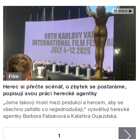
18 minut
Film
Herec si přečte scénář, o zbytek se postaráme,
popisují svou práci herecké agentky
„Jsme takový most mezi produkcí a hercem, aby se
všechno zařídilo co nejjednodušeji,“ vysvětlují herecké
agentky Barbora Fabiánová a Kateřina Oujezdská.
STRÁNKY
1
n