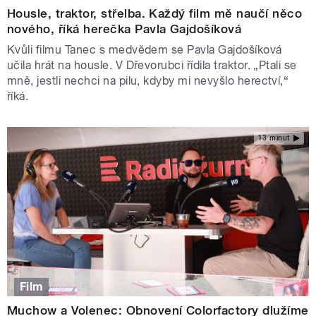
Housle, traktor, střelba. Každý film mě naučí něco
nového, říká herečka Pavla Gajdošíková
Kvůli filmu Tanec s medvědem se Pavla Gajdošíková
učila hrát na housle. V Dřevorubci řídila traktor. „Ptali se
mně, jestli nechci na pilu, kdyby mi nevyšlo herectví,“
říká.
13 minut
Film
Muchow a Volenec: Obnovení Colorfactory dlužíme