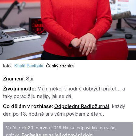
foto:
Khalil Baalbaki
,
Český rozhlas
Znamení:
Štír
Životní motto:
Mám několik hodně dobrých přátel… a
taky pořád žiju nejlíp, jak se dá.
Co dělám v rozhlase:
Odpolední Radiožurnál
, každý
den po 13. hodině si s vámi povídám z éteru.
Ve čtvrtek 20. června 2019 Hanka odpovídala na vaše
otázky.
Podívejte se na její odpovědi dole!