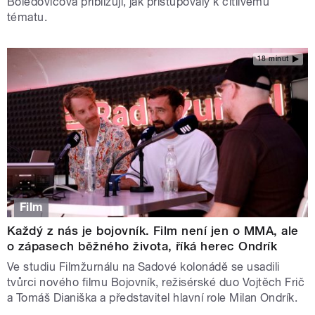
Boledovičová přibližují, jak přistupovaly k citlivému
tématu.
18 minut
Film
Každý z nás je bojovník. Film není jen o MMA, ale
o zápasech běžného života, říká herec Ondrík
Ve studiu Filmžurnálu na Sadové kolonádě se usadili
tvůrci nového filmu Bojovník, režisérské duo Vojtěch Frič
a Tomáš Dianiška a představitel hlavní role Milan Ondrík.