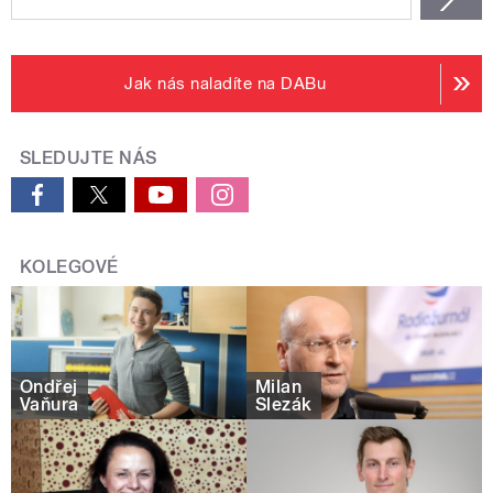
Jak nás naladíte na DABu
SLEDUJTE NÁS
KOLEGOVÉ
Ondřej
Milan
Vaňura
Slezák