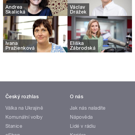
Andrea
Václav
Skalická
Drážek
Ivana
Eliška
Pražienková
Zábrodská
Český rozhlas
O nás
Válka na Ukrajině
Jak nás naladíte
Komunální volby
Nápověda
Stanice
Lidé v rádiu