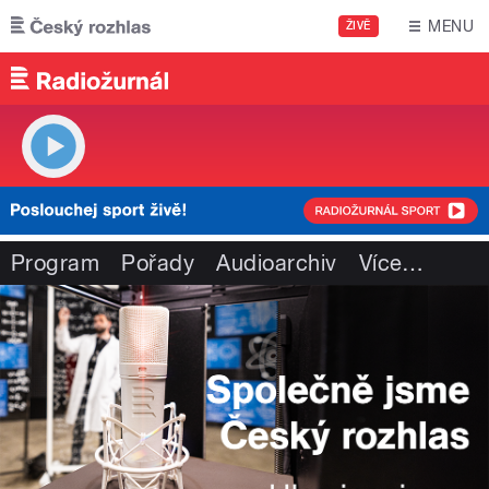
Přejít k hlavnímu obsahu
MENU
ŽIVĚ
Program
Pořady
Audioarchiv
Více
…