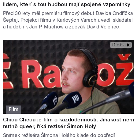
lidem, kteří s tou hudbou mají spojené vzpomínky
Před 30 lety měl premiéru filmový debut Davida Ondříčka
Šeptej. Projekci filmu v Karlových Varech uvedli skladatel
a hudebník Jan P. Muchow a zpěvák David Volenec.
15 minut
Film
Chica Checa je film o každodennosti. Jinakost není
nutně queer, říká režisér Šimon Holý
Snímek režiséra Šimona Holého klade do popředí