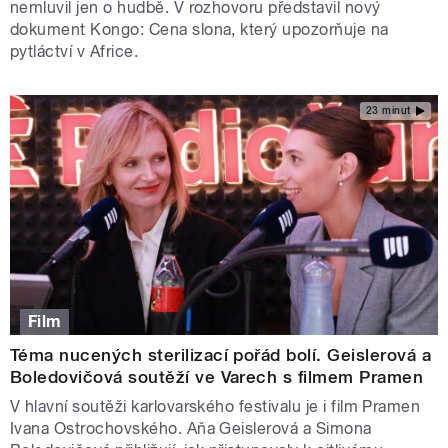
nemluvil jen o hudbě. V rozhovoru představil nový
dokument Kongo: Cena slona, který upozorňuje na
pytláctví v Africe.
23 minut
Film
Téma nucených sterilizací pořád bolí. Geislerová a
Boledovičová soutěží ve Varech s filmem Pramen
V hlavní soutěži karlovarského festivalu je i film Pramen
Ivana Ostrochovského. Aňa Geislerová a Simona