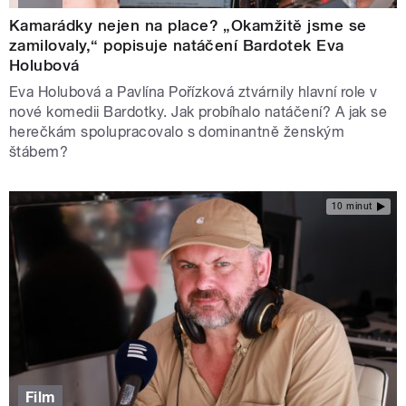
Kamarádky nejen na place? „Okamžitě jsme se
zamilovaly,“ popisuje natáčení Bardotek Eva
Holubová
Eva Holubová a Pavlína Pořízková ztvárnily hlavní role v
nové komedii Bardotky. Jak probíhalo natáčení? A jak se
herečkám spolupracovalo s dominantně ženským
štábem?
10 minut
Film