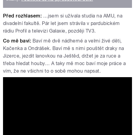
Před rozhlasem:
…jsem si užívala studia na AMU, na
divadelní fakultě. Pár let jsem strávila v pardubickém
rádiu Profil a televizi Galaxie, později TV3.
Co mě baví:
Baví mě dvě nádherné a velmi živé děti,
Kačenka a Ondrášek. Baví mě s nimi pouštět draky na
Jizerce, jezdit lanovkou na Ještěd, držet je za ruce a
třeba hledat houby… A taky mě moc baví moje práce a
vím, že ne všichni to o sobě mohou napsat.
Tváře Radiožurnálu: Hanka Shánělová