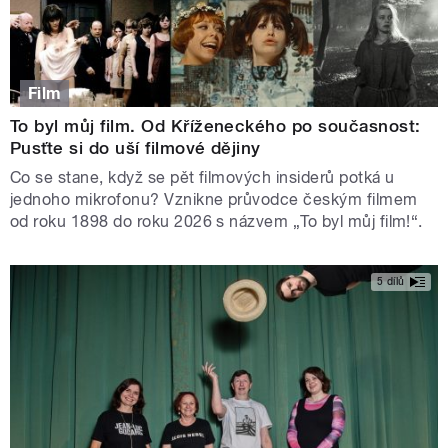
Film
To byl můj film. Od Kříženeckého po současnost:
Pusťte si do uší filmové dějiny
Co se stane, když se pět filmových insiderů potká u
jednoho mikrofonu? Vznikne průvodce českým filmem
od roku 1898 do roku 2026 s názvem „To byl můj film!“.
5 dílů