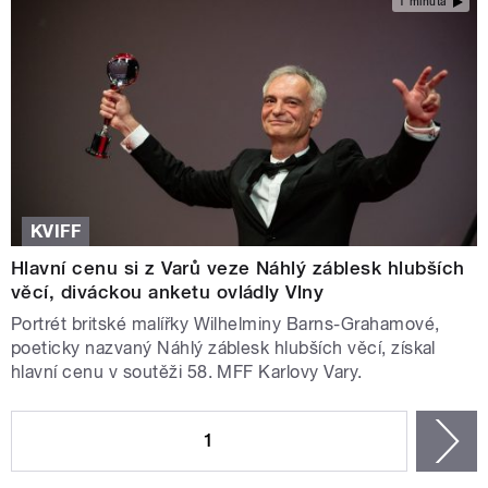
1 minuta
KVIFF
Hlavní cenu si z Varů veze Náhlý záblesk hlubších
věcí, diváckou anketu ovládly Vlny
Portrét britské malířky Wilhelminy Barns-Grahamové,
poeticky nazvaný Náhlý záblesk hlubších věcí, získal
hlavní cenu v soutěži 58. MFF Karlovy Vary.
STRÁNKY
1
n