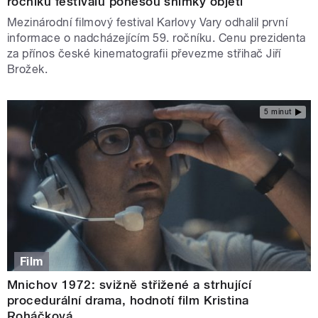
ročníku festivalu ponesou snímky objetí
Mezinárodní filmový festival Karlovy Vary odhalil první
informace o nadcházejícím 59. ročníku. Cenu prezidenta
za přínos české kinematografii převezme střihač Jiří
Brožek.
5 minut
Film
Mnichov 1972: svižně střižené a strhující
procedurální drama, hodnotí film Kristina
Roháčková