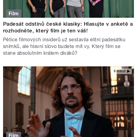
Film
Padesát odstínů české klasiky: Hlasujte v anketě a
rozhodněte, který film je ten váš!
Pětice filmových insiderů už sestavila elitní padesátku
snímků, ale hlavní slovo budete mít vy. Který film se
stane absolutním králem diváků?
8 minut
Film