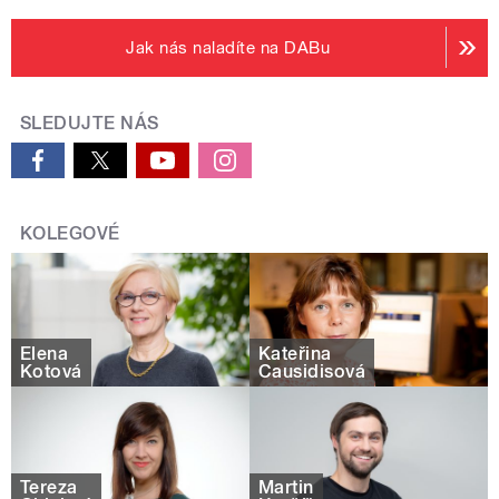
Jak nás naladíte na DABu
SLEDUJTE NÁS
KOLEGOVÉ
Elena
Kateřina
Kotová
Causidisová
Tereza
Martin