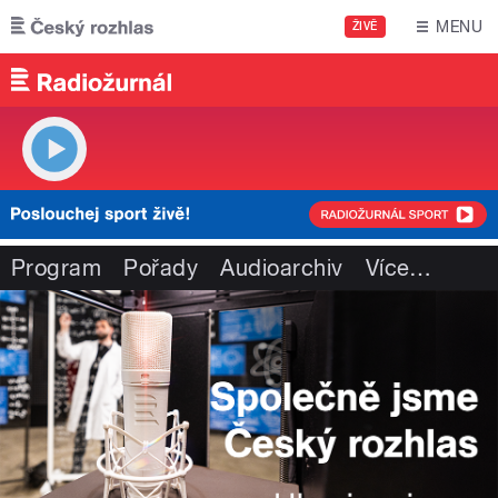
Přejít k hlavnímu obsahu
MENU
ŽIVĚ
Program
Pořady
Audioarchiv
Více
…