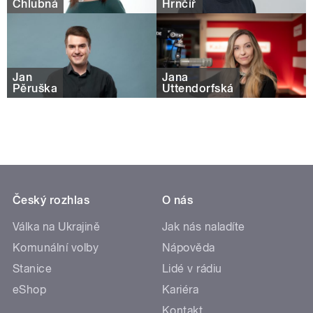
Chlubná
Hrnčíř
Jan
Jana
Pěruška
Uttendorfská
Český rozhlas
O nás
Válka na Ukrajině
Jak nás naladíte
Komunální volby
Nápověda
Stanice
Lidé v rádiu
eShop
Kariéra
Kontakt