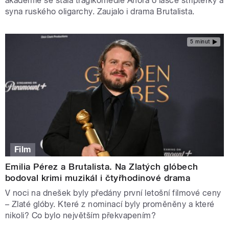
akademie se stala tragikomedie Anora o lásce striptérky a
syna ruského oligarchy. Zaujalo i drama Brutalista.
5 minut
Film
Emilia Pérez a Brutalista. Na Zlatých glóbech
bodoval krimi muzikál i čtyřhodinové drama
V noci na dnešek byly předány první letošní filmové ceny
– Zlaté glóby. Které z nominací byly proměněny a které
nikoli? Co bylo největším překvapením?