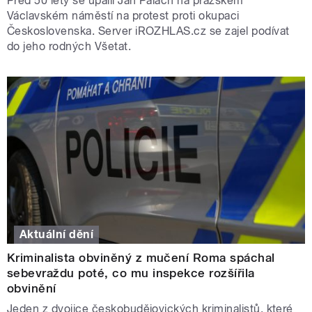
Před 50 lety se upálil Jan Palach na pražském
Václavském náměstí na protest proti okupaci
Československa. Server iROZHLAS.cz se zajel podívat
do jeho rodných Všetat.
Aktuální dění
Kriminalista obviněný z mučení Roma spáchal
sebevraždu poté, co mu inspekce rozšířila
obvinění
Jeden z dvojice českobudějovických kriminalistů, které