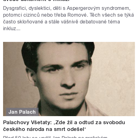
Dysgrafici, dyslektici, děti s Aspergerovým syndromem,
potomci cizinců nebo třeba Romové. Těch všech se týká
často skloňované a stále vášnivě debatované téma
inkluz...
Jan Palach
Palachovy Všetaty: ‚Zde žil a odtud za svobodu
českého národa na smrt odešel‘