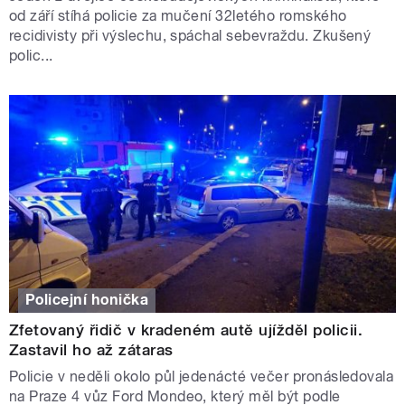
od září stíhá policie za mučení 32letého romského
recidivisty při výslechu, spáchal sebevraždu. Zkušený
polic...
Policejní honička
Zfetovaný řidič v kradeném autě ujížděl policii.
Zastavil ho až zátaras
Policie v neděli okolo půl jedenácté večer pronásledovala
na Praze 4 vůz Ford Mondeo, který měl být podle