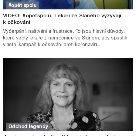
#opět spolu
VIDEO: #opětspolu. Lékaři ze Slaného vyzývají
k očkování
Vyčerpání, naštvání a frustrace. To jsou hlavní důvody,
které vedly lékaře z nemocnice ve Slaném, aby spustili
vlastní kampaň k očkování proti koronaviru.
Odchod legendy