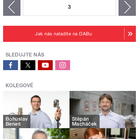
3
n
zí
Jak nás naladíte na DABu
SLEDUJTE NÁS
KOLEGOVÉ
Bohuslav
Štěpán
Beneš
Macháček