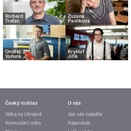
Richard
Zuzana
Trsťan
Pavlíková
Ondřej
Kryštof
Vaňura
Jiřík
Český rozhlas
O nás
Válka na Ukrajině
Jak nás naladíte
Komunální volby
Nápověda