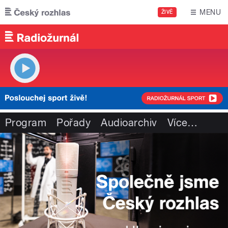
Přejít k hlavnímu obsahu
MENU
ŽIVĚ
Program
Pořady
Audioarchiv
Více
…