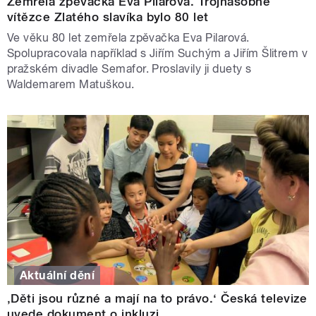
Zemřela zpěvačka Eva Pilarová. Trojnásobné
vítězce Zlatého slavíka bylo 80 let
Ve věku 80 let zemřela zpěvačka Eva Pilarová.
Spolupracovala například s Jiřím Suchým a Jiřím Šlitrem v
pražském divadle Semafor. Proslavily ji duety s
Waldemarem Matuškou.
Aktuální dění
‚Děti jsou různé a mají na to právo.‘ Česká televize
uvede dokument o inkluzi