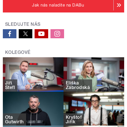
Jak nás naladíte na DABu
SLEDUJTE NÁS
KOLEGOVÉ
Jiří
Eliška
Štefl
Zábrodská
Ota
Kryštof
Gutwirth
Jiřík