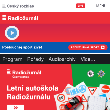
Přejít k hlavnímu obsahu
MENU
ŽIVĚ
Program
Pořady
Audioarchiv
Více
…