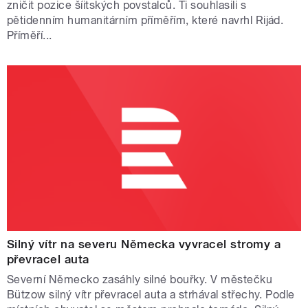
zničit pozice šíitských povstalců. Ti souhlasili s
pětidenním humanitárním příměřím, které navrhl Rijád.
Příměří...
Silný vítr na severu Německa vyvracel stromy a
převracel auta
Severní Německo zasáhly silné bouřky. V městečku
Bützow silný vítr převracel auta a strhával střechy. Podle