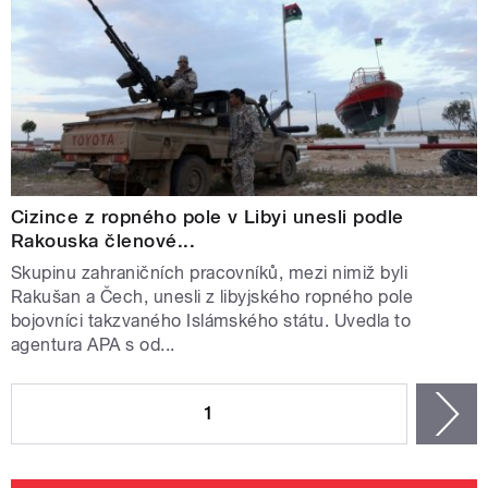
Cizince z ropného pole v Libyi unesli podle
Rakouska členové...
Skupinu zahraničních pracovníků, mezi nimiž byli
Rakušan a Čech, unesli z libyjského ropného pole
bojovníci takzvaného Islámského státu. Uvedla to
agentura APA s od...
STRÁNKY
1
n