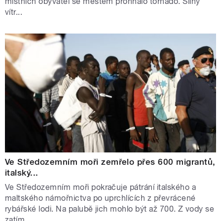
místních obyvatel se městem prohnalo tornádo. Silný
vítr...
Ve Středozemním moři zemřelo přes 600 migrantů,
italský...
Ve Středozemním moři pokračuje pátrání italského a
maltského námořnictva po uprchlících z převrácené
rybářské lodi. Na palubě jich mohlo být až 700. Z vody se
zatím...