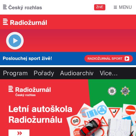
Přejít k hlavnímu obsahu
MENU
ŽIVĚ
Program
Pořady
Audioarchiv
Více
…