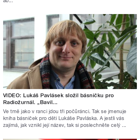
ab...
VIDEO: Lukáš Pavlásek složil básničku pro
Radiožurnál. „Bavil...
Ve tmě jako v ranci jdou tři počůránci. Tak se jmenuje
kniha básniček pro děti Lukáše Pavláska. A jestli vás
zajímá, jak vznikl její název, tak si poslechněte celý ...