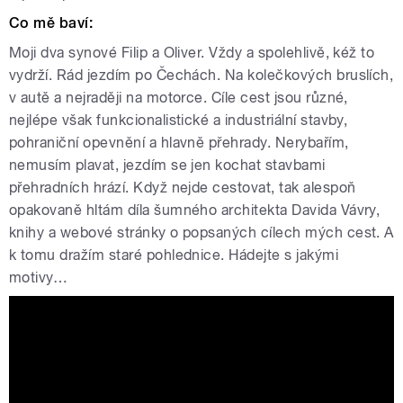
Co mě baví:
Moji dva synové Filip a Oliver. Vždy a spolehlivě, kéž to
vydrží. Rád jezdím po Čechách. Na kolečkových bruslích,
v autě a nejraději na motorce. Cíle cest jsou různé,
nejlépe však funkcionalistické a industriální stavby,
pohraniční opevnění a hlavně přehrady. Nerybařím,
nemusím plavat, jezdím se jen kochat stavbami
přehradních hrází. Když nejde cestovat, tak alespoň
opakovaně hltám díla šumného architekta Davida Vávry,
knihy a webové stránky o popsaných cílech mých cest. A
k tomu dražím staré pohlednice. Hádejte s jakými
motivy…
Tváře Radiožurnálu: Petr Král