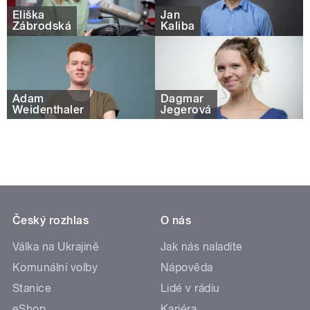
Eliška
Jan
Zábrodská
Kaliba
Adam
Dagmar
Weidenthaler
Jegerová
Český rozhlas
O nás
Válka na Ukrajině
Jak nás naladíte
Komunální volby
Nápověda
Stanice
Lidé v rádiu
eShop
Kariéra