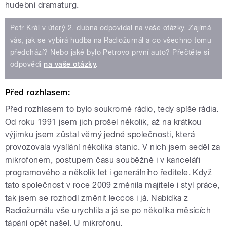
hudební dramaturg.
Petr Král v úterý 2. dubna odpovídal na vaše otázky. Zajímá
vás, jak se vybírá hudba na Radiožurnál a co všechno tomu
předchází? Nebo jaké bylo Petrovo první auto? Přečtěte si
odpovědi
na vaše otázky
.
Před rozhlasem:
Před rozhlasem to bylo soukromé rádio, tedy spíše rádia.
Od roku 1991 jsem jich prošel několik, až na krátkou
výjimku jsem zůstal věrný jedné společnosti, která
provozovala vysílání několika stanic. V nich jsem seděl za
mikrofonem, postupem času souběžně i v kanceláři
programového a několik let i generálního ředitele. Když
tato společnost v roce 2009 změnila majitele i styl práce,
tak jsem se rozhodl změnit leccos i já. Nabídka z
Radiožurnálu vše urychlila a já se po několika měsících
tápání opět našel. U mikrofonu.