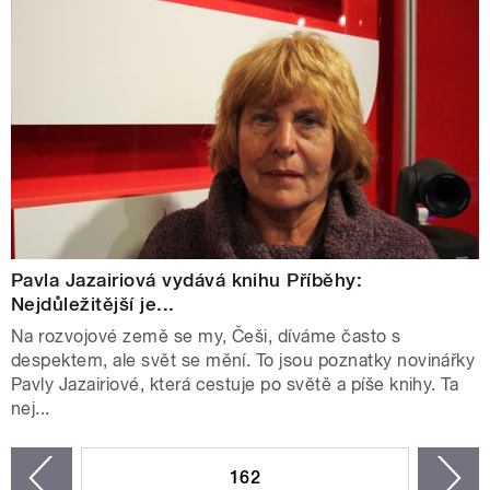
Pavla Jazairiová vydává knihu Příběhy:
Nejdůležitější je...
Na rozvojové země se my, Češi, díváme často s
despektem, ale svět se mění. To jsou poznatky novinářky
Pavly Jazairiové, která cestuje po světě a píše knihy. Ta
nej...
STRÁNKY
162
n
zí