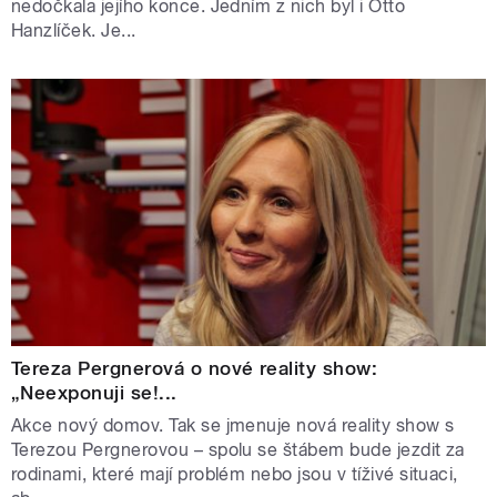
nedočkala jejího konce. Jedním z nich byl i Otto
Hanzlíček. Je...
Tereza Pergnerová o nové reality show:
„Neexponuji se!...
Akce nový domov. Tak se jmenuje nová reality show s
Terezou Pergnerovou – spolu se štábem bude jezdit za
rodinami, které mají problém nebo jsou v tíživé situaci,