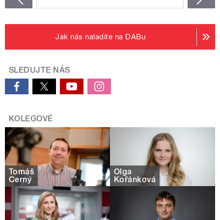
Jak nás naladíte na DABu
SLEDUJTE NÁS
KOLEGOVÉ
Tomáš
Olga
Černý
Kořánková