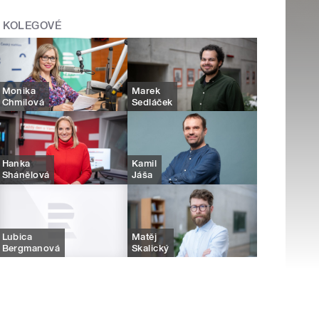
KOLEGOVÉ
Monika
Marek
Chmilová
Sedláček
Hanka
Kamil
Shánělová
Jáša
Lubica
Matěj
Bergmanová
Skalický