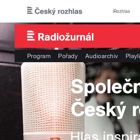
Přejít k hlavnímu obsahu
iRozhlas
Program
Pořady
Audioarchiv
Playl