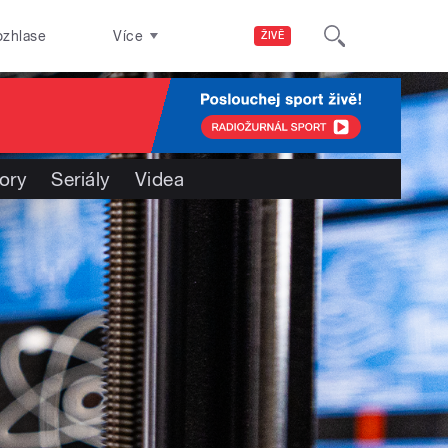
ozhlase
Více
ŽIVĚ
ory
Seriály
Videa