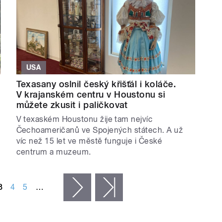
USA
Texasany oslnil český křišťál i koláče.
V krajanském centru v Houstonu si
můžete zkusit i paličkovat
V texaském Houstonu žije tam nejvíc
Čechoameričanů ve Spojených státech. A už
víc než 15 let ve městě funguje i České
centrum a muzeum.
3
4
5
…
následující ›
poslední »