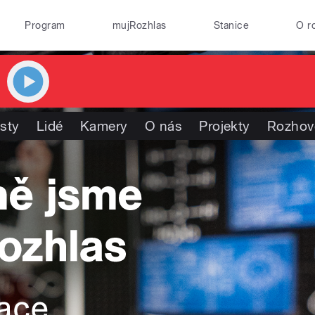
Program
mujRozhlas
Stanice
O r
isty
Lidé
Kamery
O nás
Projekty
Rozhov