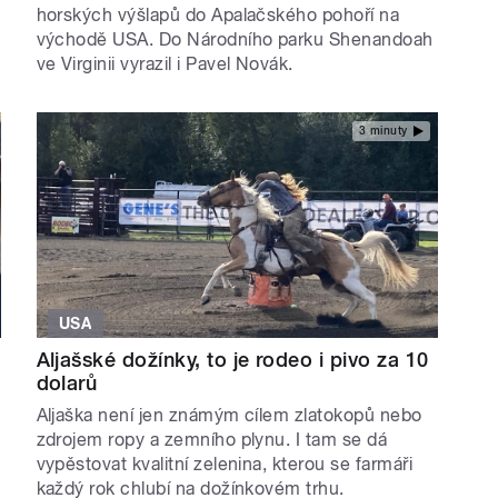
horských výšlapů do Apalačského pohoří na
východě USA. Do Národního parku Shenandoah
ve Virginii vyrazil i Pavel Novák.
3 minuty
USA
Aljašské dožínky, to je rodeo i pivo za 10
dolarů
Aljaška není jen známým cílem zlatokopů nebo
zdrojem ropy a zemního plynu. I tam se dá
vypěstovat kvalitní zelenina, kterou se farmáři
každý rok chlubí na dožínkovém trhu.