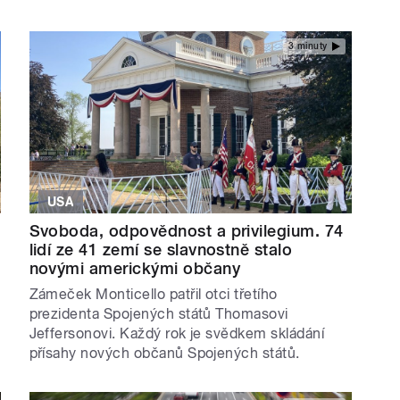
3 minuty
USA
Svoboda, odpovědnost a privilegium. 74
lidí ze 41 zemí se slavnostně stalo
novými americkými občany
Zámeček Monticello patřil otci třetího
prezidenta Spojených států Thomasovi
Jeffersonovi. Každý rok je svědkem skládání
přísahy nových občanů Spojených států.