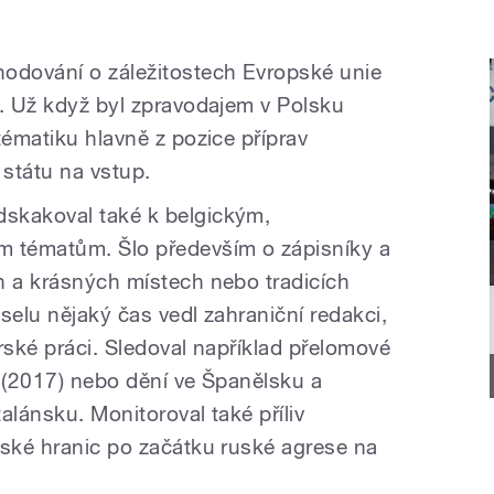
hodování o záležitostech Evropské unie
u. Už když byl zpravodajem v Polsku
tématiku hlavně z pozice příprav
státu na vstup.
skakoval také k belgickým,
 tématům. Šlo především o zápisníky a
h a krásných místech nebo tradicích
selu nějaký čas vedl zahraniční redakci,
orské práci. Sledoval například přelomové
i (2017) nebo dění ve Španělsku a
alánsku. Monitoroval také příliv
lské hranic po začátku ruské agrese na