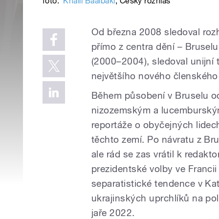
foto:
Khalil Baalbaki
,
Český rozhlas
Od března 2008 sledoval roz
přímo z centra dění – Brusel
(2000–2004), sledoval unijní 
největšího nového členského 
Během působení v Bruselu od
nizozemským a lucemburským
reportáže o obyčejných lidec
těchto zemí. Po návratu z Bru
ale rád se zas vrátil k redakt
prezidentské volby ve Franci
separatistické tendence v Kat
ukrajinských uprchlíků na po
jaře 2022.