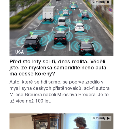
3 minuty
USA
Před sto lety sci-fi, dnes realita. Věděli
jste, že myšlenka samořiditelného auta
má české kořeny?
Auto, které se řídí samo, se poprvé zrodilo v
mysli syna českých přistěhovalců, sci-fi autora
Milese Breuera neboli Miloslava Breuera. Je to
už více než 100 let.
3 minuty