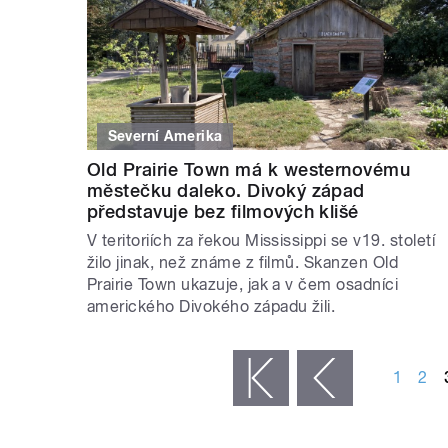
Severní Amerika
Old Prairie Town má k westernovému
městečku daleko. Divoký západ
představuje bez filmových klišé
V teritoriích za řekou Mississippi se v19. století
žilo jinak, než známe z filmů. Skanzen Old
Prairie Town ukazuje, jak a v čem osadníci
amerického Divokého západu žili.
STRÁNKY
1
2
« první
‹ předchozí