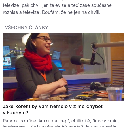
televize, pak chvíli jen televize a teď zase současně
rozhlas a televize. Doufám, že ne jen na chvíli.
VŠECHNY ČLÁNKY
Jaké koření by vám nemělo v zimě chybět
v kuchyni?
Paprika, skořice, kurkuma, pepř, chilli nitě, římský kmín,