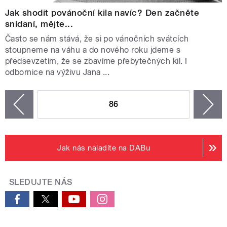
Jak shodit povánoční kila navíc? Den začněte
snídaní, mějte...
Často se nám stává, že si po vánočních svátcích
stoupneme na váhu a do nového roku jdeme s
předsevzetím, že se zbavíme přebytečných kil. I
odbornice na výživu Jana ...
STRÁNKY
86
n
zí
Jak nás naladíte na DABu
SLEDUJTE NÁS