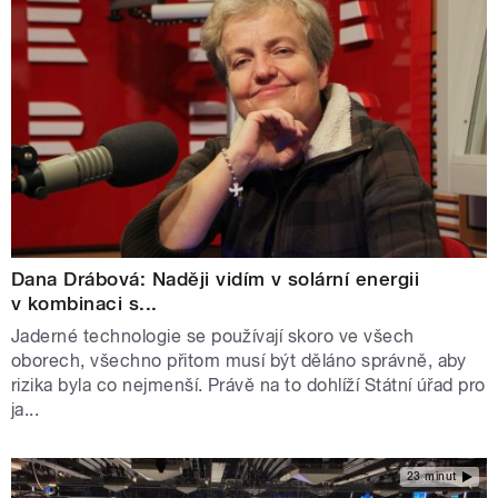
Dana Drábová: Naději vidím v solární energii
v kombinaci s...
Jaderné technologie se používají skoro ve všech
oborech, všechno přitom musí být děláno správně, aby
rizika byla co nejmenší. Právě na to dohlíží Státní úřad pro
ja...
23 minut