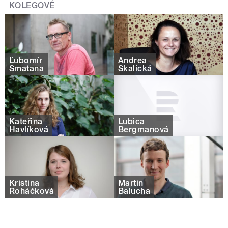
KOLEGOVÉ
Ľubomír
Andrea
Smatana
Skalická
Kateřina
Lubica
Havlíková
Bergmanová
Kristina
Martin
Roháčková
Balucha