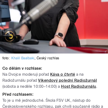
foto:
Khalil Baalbaki
,
Český rozhlas
Co dělám v rozhlase:
Na Dvojce moderuji pořad
Káva o čtvrté
a na
Radiožurnálu pořad
Víkendový polední Radiožurnál
(sobota a neděle 10:00–14:00) a
Host Radiožurnálu
.
Před rozhlasem:
To je u mě jednoduché. Škola FSV UK, nástup do
Československého rozhlasu, pak chvíli současně rádio a