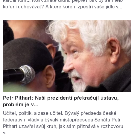
kardamom... Kolik znáte druhů pepře? Jak by se mělo
koření uchovávat? A které koření zpestří vaše jídlo v...
Petr Pithart: Naši prezidenti překračují ústavu,
problém je v...
Učitel, politik, a zase učitel. Bývalý předseda české
federativní vlády a bývalý místopředseda Senátu Petr
Pithart uzavřel svůj kruh, jak sám přiznává v rozhovoru
s...