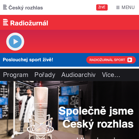
Přejít k hlavnímu obsahu
MENU
ŽIVĚ
Program
Pořady
Audioarchiv
Více
…