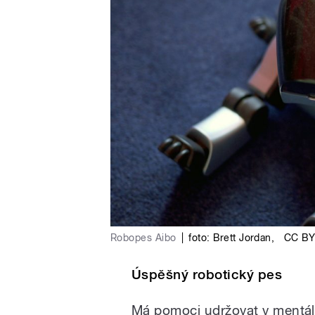
Robopes Aibo
|
foto:
Brett Jordan
,
CC BY
Úspěšný robotický pes
Má pomoci udržovat v mentáln