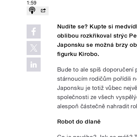
1:59
Nudíte se? Kupte si medvídk
oblibou rozkřikoval strýc P
Japonsku se možná brzy obje
figurku Kirobo.
Bude to ale spíš doporučení 
stárnoucím rodičům pořídili n
Japonsku je totiž vůbec nejvě
společnosti ze všech vyspěl
alespoň částečně nahradit ro
Robot do dlaně
Co je nového? Jak se máš? T