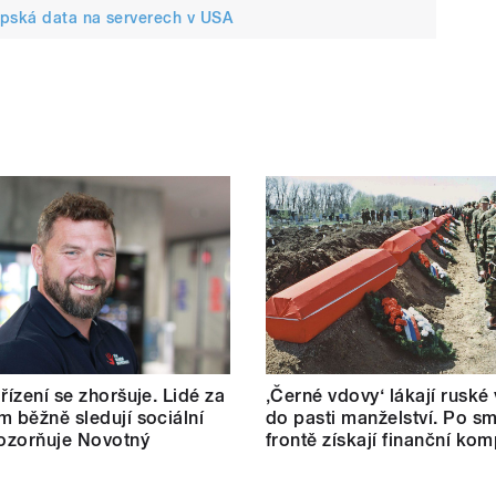
opská data na serverech v USA
řízení se zhoršuje. Lidé za
‚Černé vdovy‘ lákají ruské
m běžně sledují sociální
do pasti manželství. Po sm
pozorňuje Novotný
frontě získají finanční ko