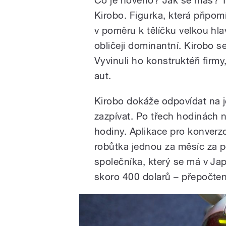
Kirobo. Figurka, která připo
v poměru k tělíčku velkou hla
obličeji dominantní. Kirobo s
Vyvinuli ho konstruktéři firm
aut.
Kirobo dokáže odpovídat na 
zazpívat. Po třech hodinách n
hodiny. Aplikace pro konver
robůtka jednou za měsíc za p
společníka, který se má v Jap
skoro 400 dolarů – přepočten