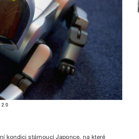
 2.0
í kondici stárnoucí Japonce, na které