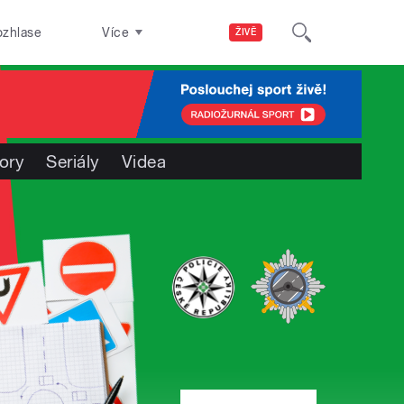
ozhlase
Více
ŽIVĚ
ory
Seriály
Videa