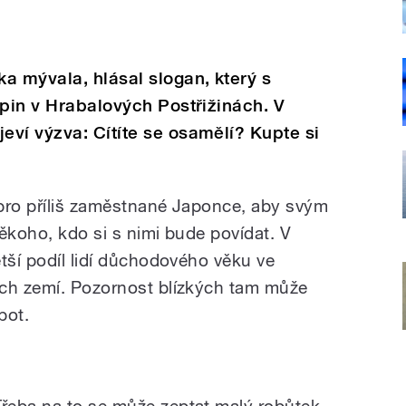
a mývala, hlásal slogan, který s
epin v Hrabalových Postřižinách. V
ví výzva: Cítíte se osamělí? Kupte si
pro příliš zaměstnané Japonce, aby svým
ěkoho, kdo si s nimi bude povídat. V
tší podíl lidí důchodového věku ve
ých zemí. Pozornost blízkých tam může
bot.
řeba na to se může zeptat malý robůtek