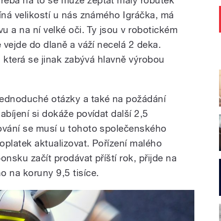
míná velikostí u nás známého Igráčka, má
vu a na ní velké oči. Ty jsou v robotickém
e vejde do dlaně a váží necelá 2 deka.
y, která se jinak zabývá hlavně výrobou
jednoduché otázky a také na požádání
abíjení si dokáže povídat další 2,5
zování se musí u tohoto společenského
oplatek aktualizovat. Pořízení malého
onsku začít prodávat příští rok, přijde na
o na koruny 9,5 tisíce.