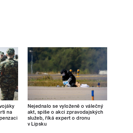
 vojáky
Nejednalo se vyloženě o válečný
rti na
akt, spíše o akci zpravodajských
mpenzaci
služeb, říká expert o dronu
v Lipsku