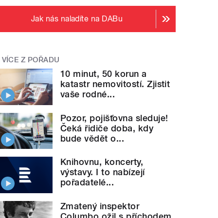
Jak nás naladíte na DABu
VÍCE Z POŘADU
10 minut, 50 korun a
katastr nemovitostí. Zjistit
vaše rodné...
Pozor, pojišťovna sleduje!
Čeká řidiče doba, kdy
bude vědět o...
Knihovnu, koncerty,
výstavy. I to nabízejí
pořadatelé...
Zmatený inspektor
Columbo ožil s příchodem