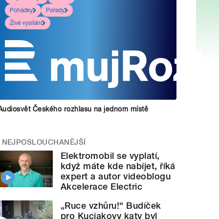
Pohádky
Pořady
Živé vysílání
Audiosvět Českého rozhlasu na jednom místě
NEJPOSLOUCHANĚJŠÍ
Elektromobil se vyplatí,
když máte kde nabíjet, říká
expert a autor videoblogu
Akcelerace Electric
„Ruce vzhůru!“ Budíček
pro Kuciakovy katy byl