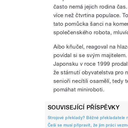
často nemá jejich rodina čas. 
více než čtvrtina populace. T
tato pomůcka šanci na komer
společenského robota, mluví
Aibo kňučel, reagoval na hlaz
povídal si se svým majitelem.
Japonsku v roce 1999 prodaly
že stárnutí obyvatelstva pro 
senioři necítili osamělí, te
pomáhat miniroboti.
SOUVISEJÍCÍ PŘÍSPĚVKY
Strojové překlady? Běžné překladatele 
Češi se musí připravit, že jim práci vez