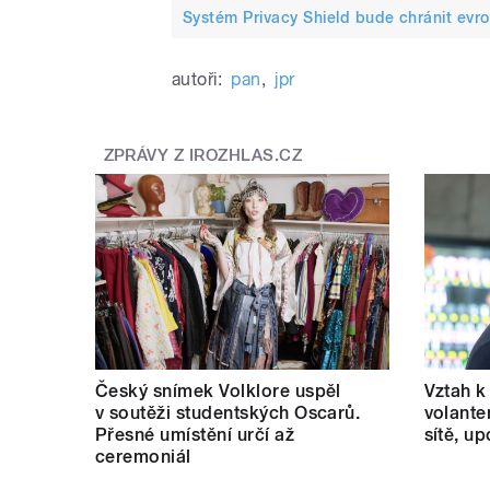
Systém Privacy Shield bude chránit evr
autoři:
pan
,
jpr
ZPRÁVY Z IROZHLAS.CZ
Český snímek Volklore uspěl
Vztah k 
v soutěži studentských Oscarů.
volante
Přesné umístění určí až
sítě, u
ceremoniál