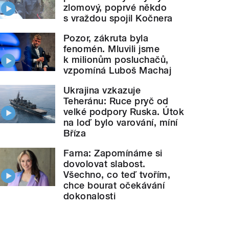
zlomový, poprvé někdo
s vraždou spojil Kočnera
Pozor, zákruta byla
fenomén. Mluvili jsme
k milionům posluchačů,
vzpomíná Luboš Machaj
Ukrajina vzkazuje
Teheránu: Ruce pryč od
velké podpory Ruska. Útok
na loď bylo varování, míní
Bříza
Farna: Zapomínáme si
dovolovat slabost.
Všechno, co teď tvořím,
chce bourat očekávání
dokonalosti