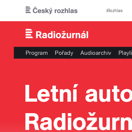
Přejít k hlavnímu obsahu
iRozhlas
Program
Pořady
Audioarchiv
Playl