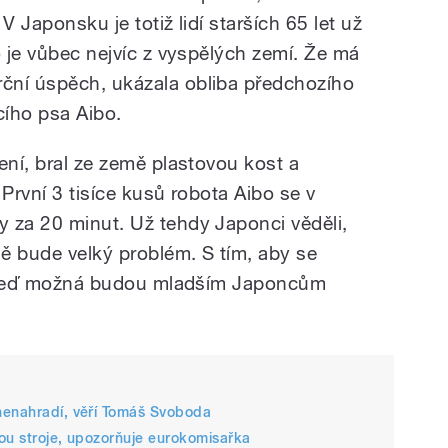
V Japonsku je totiž lidí starších 65 let už
o je vůbec nejvíc z vyspělých zemí. Že má
ční úspěch, ukázala obliba předchozího
cího psa Aibo.
ení, bral ze země plastovou kost a
 První 3 tisíce kusů robota Aibo se v
 za 20 minut. Už tehdy Japonci věděli,
ně bude velký problém. S tím, aby se
dy teď možná budou mladším Japoncům
nenahradí, věří Tomáš Svoboda
mou stroje, upozorňuje eurokomisařka