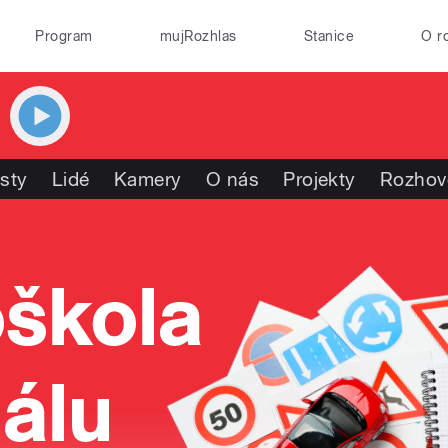
Program
mujRozhlas
Stanice
O r
isty
Lidé
Kamery
O nás
Projekty
Rozhov