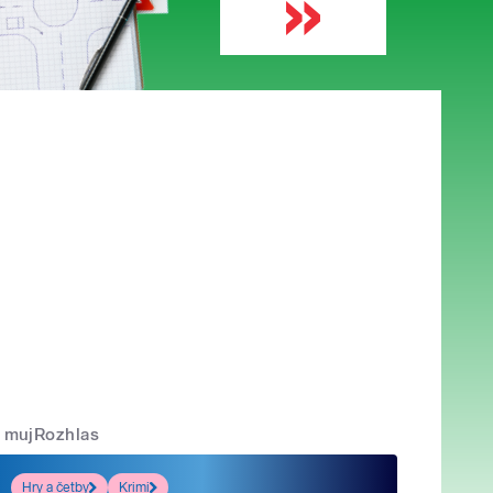
mujRozhlas
Hry a četby
Krimi