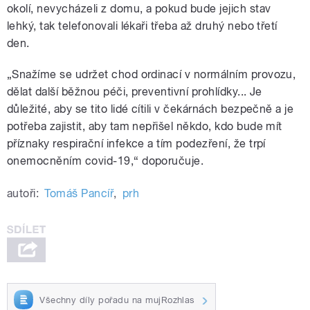
okolí, nevycházeli z domu, a pokud bude jejich stav
lehký, tak telefonovali lékaři třeba až druhý nebo třetí
den.
„Snažíme se udržet chod ordinací v normálním provozu,
dělat další běžnou péči, preventivní prohlídky... Je
důležité, aby se tito lidé cítili v čekárnách bezpečně a je
potřeba zajistit, aby tam nepřišel někdo, kdo bude mít
příznaky respirační infekce a tím podezření, že trpí
onemocněním covid-19,“ doporučuje.
autoři:
Tomáš Pancíř
,
prh
Všechny díly pořadu na mujRozhlas