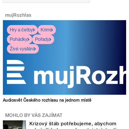
mujRozhlas
Hry a četby
Krimi
Pohádky
Pořady
Živé vysílání
Audiosvět Českého rozhlasu na jednom místě
MOHLO BY VÁS ZAJÍMAT
Krizový štáb potřebujeme, abychom