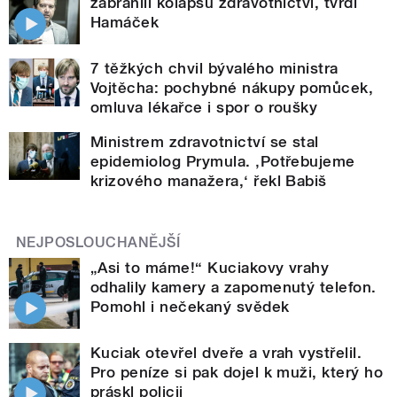
zabránili kolapsu zdravotnictví, tvrdí
Hamáček
7 těžkých chvil bývalého ministra
Vojtěcha: pochybné nákupy pomůcek,
omluva lékařce i spor o roušky
Ministrem zdravotnictví se stal
epidemiolog Prymula. ‚Potřebujeme
krizového manažera,‘ řekl Babiš
NEJPOSLOUCHANĚJŠÍ
„Asi to máme!“ Kuciakovy vrahy
odhalily kamery a zapomenutý telefon.
Pomohl i nečekaný svědek
Kuciak otevřel dveře a vrah vystřelil.
Pro peníze si pak dojel k muži, který ho
práskl policii