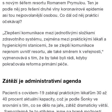
s novým šéfem resortu Romanem Prymulou. Ten je
podle něj pro řešení druhé vlny koronavirové epidemie
asi tou nejpovolanější osobou. Co dál od něj praktici
očekávají?
„Zlepšení komunikace mezi jednotlivými složkami
zdravotního systému, zejména mezi praktickými lékaři a
hygienickými stanicemi, že se zlepší komunikace
nejenom uvnitř resortu, ale také směrem k veřejnosti,“
vyjmenovává s tím, že by také byli rádi, kdyby
pokračovala reforma primární péče.
Zátěží je administrativní agenda
Pacienti s covidem-19 zabírají praktickým lékařům 30 až
40 procent aktuální kapacity, což je podle Šonky ve
srovnání s tím, co se dělo na jaře, zátěž dramaticky větší.
„Samozřejmě že to stíháme, jsme na hraně možností,