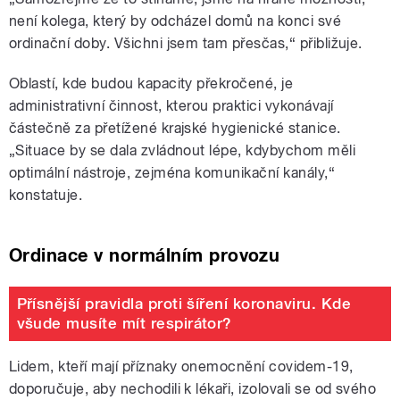
není kolega, který by odcházel domů na konci své
ordinační doby. Všichni jsem tam přesčas,“ přibližuje.
Oblastí, kde budou kapacity překročené, je
administrativní činnost, kterou praktici vykonávají
částečně za přetížené krajské hygienické stanice.
„Situace by se dala zvládnout lépe, kdybychom měli
optimální nástroje, zejména komunikační kanály,“
konstatuje.
Ordinace v normálním provozu
Přísnější pravidla proti šíření koronaviru. Kde
všude musíte mít respirátor?
Lidem, kteří mají příznaky onemocnění covidem-19,
doporučuje, aby nechodili k lékaři, izolovali se od svého