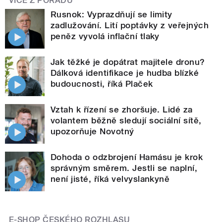
VÍCE Z POŘADU
Rusnok: Vyprazdňují se limity
zadlužování. Lití poptávky z veřejných
peněz vyvolá inflační tlaky
Jak těžké je dopátrat majitele dronu?
Dálková identifikace je hudba blízké
budoucnosti, říká Plaček
Vztah k řízení se zhoršuje. Lidé za
volantem běžně sledují sociální sítě,
upozorňuje Novotný
Dohoda o odzbrojení Hamásu je krok
správným směrem. Jestli se naplní,
není jisté, říká velvyslankyně
E-SHOP ČESKÉHO ROZHLASU