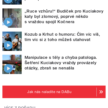
„Ruce vzhůru!“ Budíček pro Kuciakovy
katy byl zlomový, poprvé někdo
s vraždou spojil Kočnera
Kozub a Krhut o humoru: Čím víc víš,
tím víc si z toho můžeš utahovat
Manipulace s těly a chyba patologa.
Šetření Kuciakovy vraždy provázely
otázky, zbraň se nenašla
Jak nás naladíte na DABu