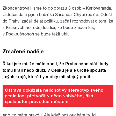
Zkoncentrovali jsme to do obrazu 3 osob – Karlovaranda,
Ústečanda a jejich babička Sasanda. Chybí rodiče. Odešli
do Prahy, začali dělat politiku, začali rozhodovat o tom, že
z Krušných hor odejdou lidi, že bude zničen les,
v Podkrušnohoří se bude těžit uhlí...
Zmařené naděje
Říkal jste mi, že máte pocit, že Praha nebo stát, tady
tomu kraji něco dluží. V Česku je ale určitě spousta
jiných krajů, které by mohly mít stejný pocit.
Ostrava dokázala nelichotivý stereotyp svého
genia loci přetvořit v něco vábivého, říká
spoluautor průvodce městem
Ano, to máte pravdu. Ale když posloucháte ty lidi,