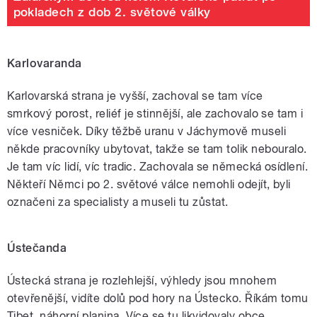
pokladech z dob 2. světové války
Karlovaranda
Karlovarská strana je vyšší, zachoval se tam více
smrkový porost, reliéf je stinnější, ale zachovalo se tam i
více vesniček. Díky těžbě uranu v Jáchymově museli
někde pracovníky ubytovat, takže se tam tolik nebouralo.
Je tam víc lidí, víc tradic. Zachovala se německá osídlení.
Někteří Němci po 2. světové válce nemohli odejít, byli
označeni za specialisty a museli tu zůstat.
Ústečanda
Ústecká strana je rozlehlejší, výhledy jsou mnohem
otevřenější, vidíte dolů pod hory na Ústecko. Říkám tomu
Tibet, náhorní planina. Více se tu likvidovaly obce,