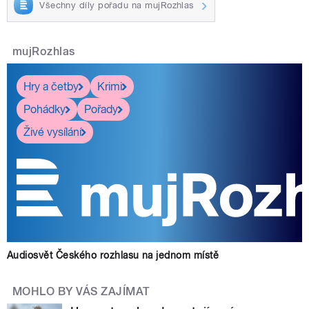
Všechny díly pořadu na mujRozhlas
mujRozhlas
Hry a četby
Krimi
Pohádky
Pořady
Živé vysílání
Audiosvět Českého rozhlasu na jednom místě
MOHLO BY VÁS ZAJÍMAT