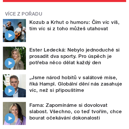
VÍCE Z POŘADU
Kozub a Krhut o humoru: Čím víc víš,
tím víc si z toho můžeš utahovat
Ester Ledecká: Nebylo jednoduché si
prosadit dva sporty. Pro úspěch je
potřeba něco dělat každý den
„Jsme národ hobitů v salátové míse,
říká Hampl. Globální dění nás zasahuje
víc, než si připouštíme
Farna: Zapomínáme si dovolovat
slabost. Všechno, co teď tvořím, chce
bourat očekávání dokonalosti