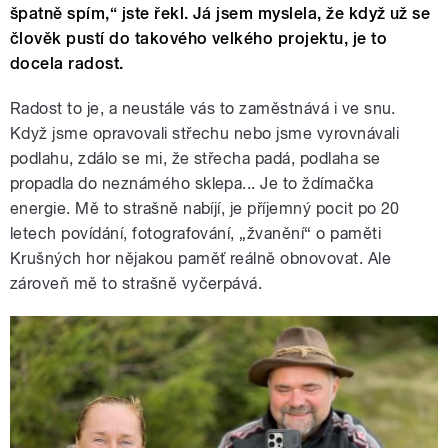
špatně spím,“ jste řekl. Já jsem myslela, že když už se
člověk pustí do takového velkého projektu, je to
docela radost.
Radost to je, a neustále vás to zaměstnává i ve snu.
Když jsme opravovali střechu nebo jsme vyrovnávali
podlahu, zdálo se mi, že střecha padá, podlaha se
propadla do neznámého sklepa... Je to ždímačka
energie. Mě to strašně nabíjí, je příjemný pocit po 20
letech povídání, fotografování, „žvanění“ o paměti
Krušných hor nějakou paměť reálně obnovovat. Ale
zároveň mě to strašně vyčerpává.