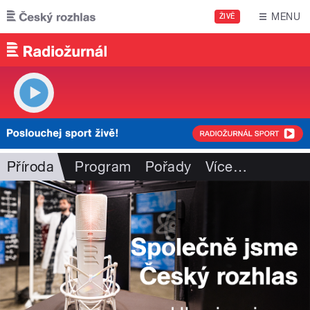
Přejít k hlavnímu obsahu
MENU
ŽIVĚ
Příroda
Program
Pořady
Více
…