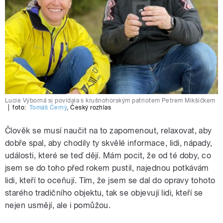
Lucie Výborná si povídala s krušnohorským patriotem Petrem Mikšíčkem
|
foto:
Tomáš Černý
,
Český rozhlas
Člověk se musí naučit na to zapomenout, relaxovat, aby
dobře spal, aby chodily ty skvělé informace, lidi, nápady,
události, které se teď dějí. Mám pocit, že od té doby, co
jsem se do toho před rokem pustil, najednou potkávám
lidi, kteří to oceňují. Tím, že jsem se dal do opravy tohoto
starého tradičního objektu, tak se objevují lidi, kteří se
nejen usmějí, ale i pomůžou.