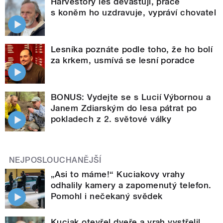
Harvestory les devastují, práce
s koněm ho uzdravuje, vypráví chovatel
Lesníka poznáte podle toho, že ho bolí
za krkem, usmívá se lesní poradce
BONUS: Vydejte se s Lucií Výbornou a
Janem Zdiarským do lesa pátrat po
pokladech z 2. světové války
NEJPOSLOUCHANĚJŠÍ
„Asi to máme!“ Kuciakovy vrahy
odhalily kamery a zapomenutý telefon.
Pomohl i nečekaný svědek
Kuciak otevřel dveře a vrah vystřelil.