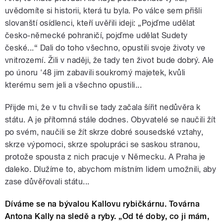
uvědomíte si historii, která tu byla. Po válce sem přišli
slovanští osídlenci, kteří uvěřili ideji: „Pojďme udělat
česko-německé pohraničí, pojďme udělat Sudety
české...“ Dali do toho všechno, opustili svoje životy ve
vnitrozemí. Žili v naději, že tady ten život bude dobrý. Ale
po únoru '48 jim zabavili soukromý majetek, kvůli
kterému sem jeli a všechno opustili...
Přijde mi, že v tu chvíli se tady začala šířit nedůvěra k
státu. A je přítomná stále dodnes. Obyvatelé se naučili žít
po svém, naučili se žít skrze dobré sousedské vztahy,
skrze výpomoci, skrze spolupráci se saskou stranou,
protože spousta z nich pracuje v Německu. A Praha je
daleko. Dlužíme to, abychom místním lidem umožnili, aby
zase důvěřovali státu...
Díváme se na bývalou Kallovu rybičkárnu. Továrna
Antona Kally na sledě a ryby. „Od té doby, co ji mám,