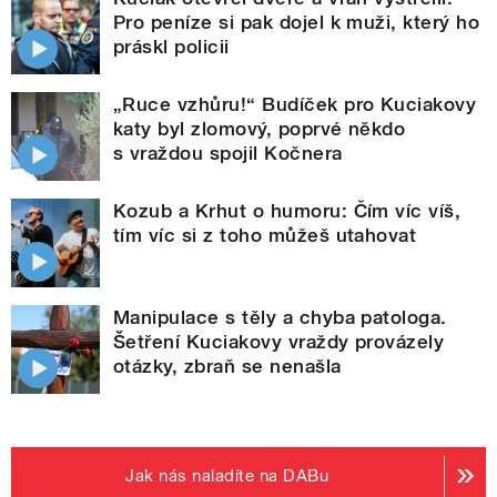
Pro peníze si pak dojel k muži, který ho
práskl policii
„Ruce vzhůru!“ Budíček pro Kuciakovy
katy byl zlomový, poprvé někdo
s vraždou spojil Kočnera
Kozub a Krhut o humoru: Čím víc víš,
tím víc si z toho můžeš utahovat
Manipulace s těly a chyba patologa.
Šetření Kuciakovy vraždy provázely
otázky, zbraň se nenašla
Jak nás naladíte na DABu