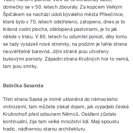
domečky se v 50. letech zbouraly. Za kopcem Velkým
Špičákem se nachází údolí bývalého města Přísečnice,
které bylo v 70. letech odstřeleno, zatopeno, dnes je to
krásná vodní plocha, obklopená pastvinami, je to jak
někde v Irsku. V 80. letech tu odumřel porost, díky tomu
se tady vysázeli nové stromky, na podzim je tahle strana
neuvěřitelně barevná. Jižní stráně jsou utvořeny
bukovými porosty. Západní strana Krušných hor to nemá,
tam jsou smrky.
Babička Sasanda
Třetí strana Saská je mírně ukloněná do německého
vnitrozemí, tam můžete získat dojem, jak vypadalo české
Krušnohoří před odsunem Němců. Osídlení zůstalo
kontinuální, žije tam velké množství lidí. Mají spoustu
tradic, nádhernou starou architekturu.