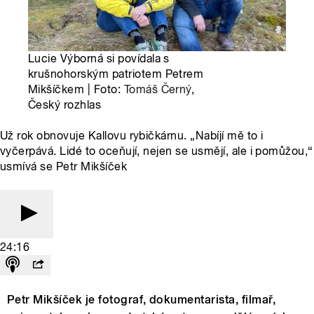
Lucie Výborná si povídala s
krušnohorským patriotem Petrem
Mikšíčkem | Foto:
Tomáš Černý
,
Český rozhlas
Už rok obnovuje Kallovu rybičkárnu. „Nabíjí mě to i
vyčerpává. Lidé to oceňují, nejen se usmějí, ale i pomůžou,“
usmívá se Petr Mikšíček
24:16
Petr Mikšíček je fotograf, dokumentarista, filmař,