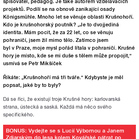
spisovatel, pedagog. Je také autorem vzdělávacích
projektů. Podílí se na obnově zanikající osady
Königsmühle. Mnoho let se věnuje oblasti Krušnohoří.
Kdo je krušnohorský poutník? „Je to dvojjediná
identita. Mám pocit, že za 22 let, co se věnuju
pohraničí, jsem žil mimo tělo. Zatímco jsem
byl v Praze, moje mysl pořád lítala v pohraničí. Krušné
hory je místo, kde se mi duše s tělem může propojit,“
usmívá se Petr Mikšíček
Říkáte: „Krušnohoří má tři tváře.“ Kdybyste je měl
popsat, jaké by to byly?
Dá se říci, že existují troje Krušné hory: karlovarská
strana, ústecká a saská. Každá má něco svého
specifického.
BONUS: Vydejte se s Lucií Výbornou a Janem
Zdiarským do lesa kolem Kovářské pátrat po