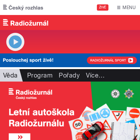
Přejít k hlavnímu obsahu
MENU
ŽIVĚ
Věda
Program
Pořady
Více
…