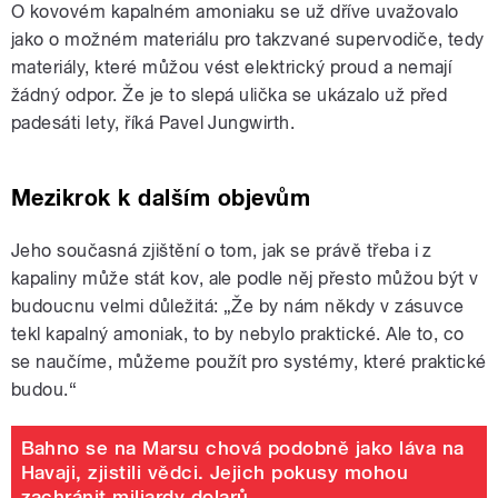
O kovovém kapalném amoniaku se už dříve uvažovalo
jako o možném materiálu pro takzvané supervodiče, tedy
materiály, které můžou vést elektrický proud a nemají
žádný odpor. Že je to slepá ulička se ukázalo už před
padesáti lety, říká Pavel Jungwirth.
Mezikrok k dalším objevům
Jeho současná zjištění o tom, jak se právě třeba i z
kapaliny může stát kov, ale podle něj přesto můžou být v
budoucnu velmi důležitá: „Že by nám někdy v zásuvce
tekl kapalný amoniak, to by nebylo praktické. Ale to, co
se naučíme, můžeme použít pro systémy, které praktické
budou.“
Bahno se na Marsu chová podobně jako láva na
Havaji, zjistili vědci. Jejich pokusy mohou
zachránit miliardy dolarů