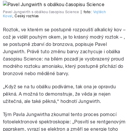
Pavel Jungwirth s obálkou časopisu Science
|
foto:
Vojtěch
Koval
,
Český rozhlas
Roztok, ve kterém se postupně rozpouští alkalický kov –
což je vidět pouhým okem, je to krásný modrý roztok – ,
se postupně zbarví do bronzova, popisuje Pavel
Jungwirth. Právě tuto změnu barvy zachycuje i obálka
časopisu Science: na bílém pozadí je vyobrazený proud
modrého roztoku amoniaku, který postupně přichází do
bronzové nebo měděné barvy.
„Když se na tu obálku podíváme, tak ona je opravdu
pěkná. A možná to demonstruje, že věda je nejen
užitečná, ale také pěkná,“ hodnotí Jungwirth.
Tým Pavla Jungwirtha zkoumal tento proces pomocí
fotoelektronové spektroskopie: „Posvítí se rentgenovým
paprskem, vyrazí se elektron a změří se energie toho