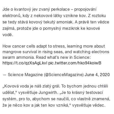
Jde o kvantový jev zvaný perkolace – propojování
elektronů, kdy z nekovové látky vznikne kov. Z roztoku
se tedy stává kovový tekutý amoniak. A právě ten vědce
zajímá, protože jde o pomyslný mezikrok ke kovové
vodě.
How cancer cells adapt to stress, learning more about
mangrove survival in rising seas, and watching electrons
swarm ammonia. Read what’s new in Science:
https://t.co/qzXsAgLkvl
pic.twitter.com/hko94koiwB
— Science Magazine (@ScienceMagazine)
June 4, 2020
„Kovová voda je náš zlatý grál. To bychom jednou chtěli
udělat,“ vysvětluje Jungwirth. „Je to krásný testovací
systém, pro to, abychom se naučili, co vlastně znamená,
že je něco kov a jak ten kov vzniká,“ vysvětluje vědec.