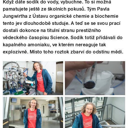
Když dáte sodík do vody, vybuchne. To si možná
pamatujete ještě ze školních pokusů. Tým Pavla
Jungwirtha z Ústavu organické chemie a biochemie
tento jev dlouhodobě studuje. A teď se se svou prací
dostali dokonce na titulní stranu prestižního
vědeckého časopisu Science. Sodík totiž přidávali do
kapalného amoniaku, ve kterém nereaguje tak
explozivně. Místo toho roztok zbarví do odstínu mědi.