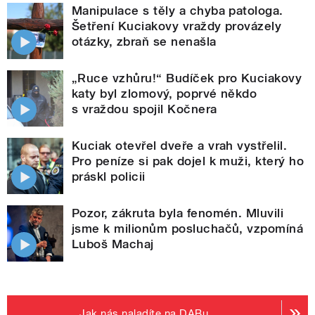
Manipulace s těly a chyba patologa.
Šetření Kuciakovy vraždy provázely
otázky, zbraň se nenašla
„Ruce vzhůru!“ Budíček pro Kuciakovy
katy byl zlomový, poprvé někdo
s vraždou spojil Kočnera
Kuciak otevřel dveře a vrah vystřelil.
Pro peníze si pak dojel k muži, který ho
práskl policii
Pozor, zákruta byla fenomén. Mluvili
jsme k milionům posluchačů, vzpomíná
Luboš Machaj
Jak nás naladíte na DABu