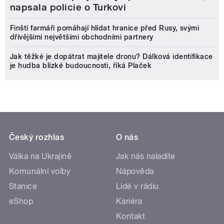
napsala policie o Turkovi
Finští farmáři pomáhají hlídat hranice před Rusy, svými
dřívějšími největšími obchodními partnery
Jak těžké je dopátrat majitele dronu? Dálková identifikace
je hudba blízké budoucnosti, říká Plaček
Český rozhlas
O nás
Válka na Ukrajině
Jak nás naladíte
Komunální volby
Nápověda
Stanice
Lidé v rádiu
eShop
Kariéra
Kontakt