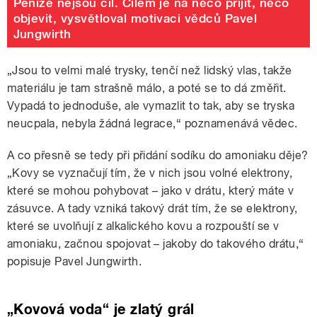
Peníze nejsou cíl. Cílem je na něco přijít, něco
objevit, vysvětloval motivaci vědců Pavel
Jungwirth
„Jsou to velmi malé trysky, tenčí než lidský vlas, takže
materiálu je tam strašně málo, a poté se to dá změřit.
Vypadá to jednoduše, ale vymazlit to tak, aby se tryska
neucpala, nebyla žádná legrace,“ poznamenává vědec.
A co přesně se tedy při přidání sodíku do amoniaku děje?
„Kovy se vyznačují tím, že v nich jsou volné elektrony,
které se mohou pohybovat – jako v drátu, který máte v
zásuvce. A tady vzniká takový drát tím, že se elektrony,
které se uvolňují z alkalického kovu a rozpouští se v
amoniaku, začnou spojovat – jakoby do takového drátu,“
popisuje Pavel Jungwirth.
„Kovová voda“ je zlatý grál