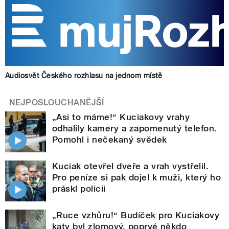
Audiosvět Českého rozhlasu na jednom místě
NEJPOSLOUCHANĚJŠÍ
„Asi to máme!“ Kuciakovy vrahy
odhalily kamery a zapomenutý telefon.
Pomohl i nečekaný svědek
Kuciak otevřel dveře a vrah vystřelil.
Pro peníze si pak dojel k muži, který ho
práskl policii
„Ruce vzhůru!“ Budíček pro Kuciakovy
katy byl zlomový, poprvé někdo