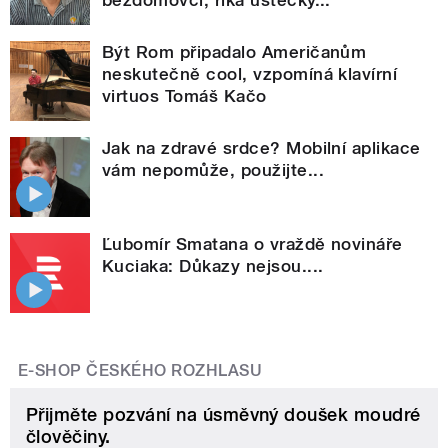
bezdomovci, říká ústecký...
Být Rom připadalo Američanům
neskutečně cool, vzpomíná klavírní
virtuos Tomáš Kačo
Jak na zdravé srdce? Mobilní aplikace
vám nepomůže, použijte...
Ľubomír Smatana o vraždě novináře
Kuciaka: Důkazy nejsou....
E-SHOP ČESKÉHO ROZHLASU
Přijměte pozvání na úsměvný doušek moudré
člověčiny.