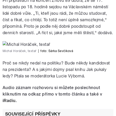
Při přípravách na koncert Znovu 89 doufá, že se 17.
listopadu po 18. hodině sejdou na Václavském náměstí
lidé dobré vůle. „Ti, kteří jsou rádi, že můžou studovat,
číst a říkat, co chtějí. To totiž není úplně samozřejmé,“
připomíná. Proto je podle něj dobré poodstoupit od
denních starostí. „A říct si, jaké jsme měli štěstí,“ dodává.
Michal Horáček, textař
|
foto:
Šárka Ševčíková
Proč se nikdy nedal na politiku? Bude někdy kandidovat
na prezidenta? A s jakými dojmy psal knihu Jak pukaly
ledy? Ptala se moderátorka Lucie Výborná.
Audio záznam rozhovoru si můžete poslechnout
kliknutím na odkaz přímo v tomto článku a také v
iRadiu.
SOUVISEJÍCÍ PŘÍSPĚVKY