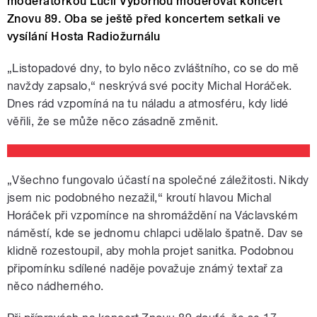
moderátorkou Lucií Výbornou moderovat koncert
Znovu 89. Oba se ještě před koncertem setkali ve
vysílání Hosta Radiožurnálu
„Listopadové dny, to bylo něco zvláštního, co se do mě
navždy zapsalo,“ neskrývá své pocity Michal Horáček.
Dnes rád vzpomíná na tu náladu a atmosféru, kdy lidé
věřili, že se může něco zásadně změnit.
„Všechno fungovalo účastí na společné záležitosti. Nikdy
jsem nic podobného nezažil,“ kroutí hlavou Michal
Horáček při vzpomínce na shromáždění na Václavském
náměstí, kde se jednomu chlapci udělalo špatně. Dav se
klidně rozestoupil, aby mohla projet sanitka. Podobnou
připomínku sdílené naděje považuje známý textař za
něco nádherného.