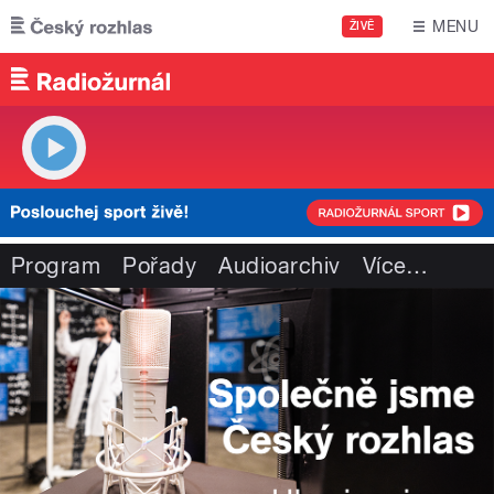
Přejít k hlavnímu obsahu
MENU
ŽIVĚ
Program
Pořady
Audioarchiv
Více
…