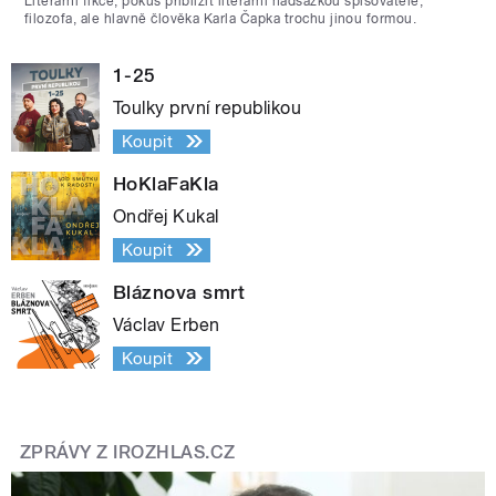
Literární fikce, pokus přiblížit literární nadsázkou spisovatele,
filozofa, ale hlavně člověka Karla Čapka trochu jinou formou.
1-25
Toulky první republikou
Koupit
HoKlaFaKla
Ondřej Kukal
Koupit
Bláznova smrt
Václav Erben
Koupit
ZPRÁVY Z IROZHLAS.CZ