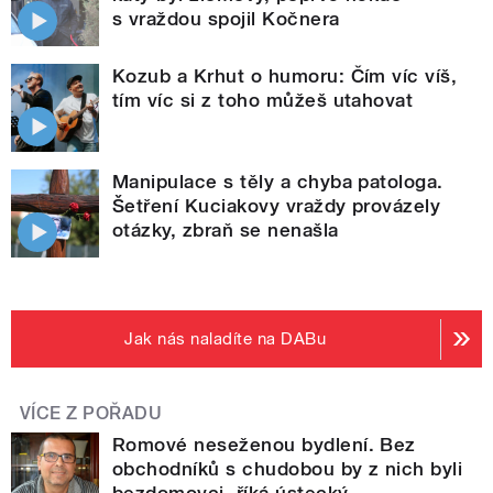
s vraždou spojil Kočnera
Kozub a Krhut o humoru: Čím víc víš,
tím víc si z toho můžeš utahovat
Manipulace s těly a chyba patologa.
Šetření Kuciakovy vraždy provázely
otázky, zbraň se nenašla
Jak nás naladíte na DABu
VÍCE Z POŘADU
Romové neseženou bydlení. Bez
obchodníků s chudobou by z nich byli