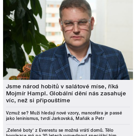
Jsme národ hobitů v salátové míse, říká
Mojmír Hampl. Globální dění nás zasahuje
víc, než si připouštíme
Vzmuž se? Muži hledají nové vzory, manosféra je passé
jako leninismus, tvrdí Jarkovská, Maňák a Petr
‚Zelené boty‘ z Everestu se možná vrátí domů. Tělo
horolezce má po 30 letech vyzvednout speciální tým