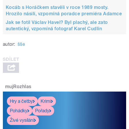
Kocáb s Horáčkem stavěli v roce 1989 mosty.
Hrozilo násilí, vzpomíná poradce premiéra Adamce
Jak se fotil Václav Havel? Byl plachý, ale zato
autentický, vzpomíná fotograf Karel Cudlín
autor:
šše
mujRozhlas
Hry a četby
Krimi
Pohádky
Pořady
Živé vysílání