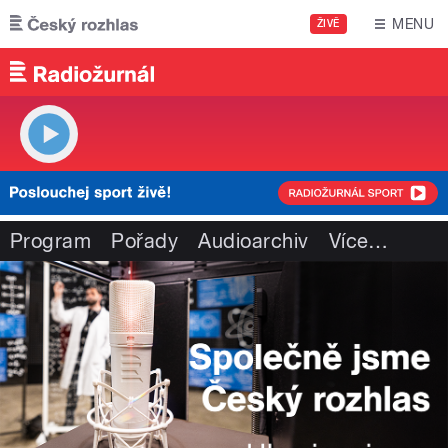
Přejít k hlavnímu obsahu
MENU
ŽIVĚ
Program
Pořady
Audioarchiv
Více
…