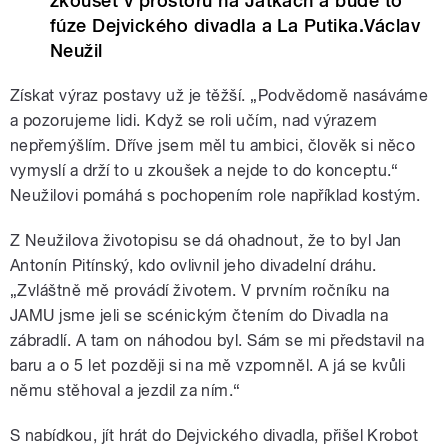
zkoušet v prostoru na Jatkách a bude to
fúze Dejvického divadla a La Putika.Václav
Neužil
Získat výraz postavy už je těžší. „Podvědomě nasáváme
a pozorujeme lidi. Když se roli učím, nad výrazem
nepřemýšlím. Dříve jsem měl tu ambici, člověk si něco
vymyslí a drží to u zkoušek a nejde to do konceptu.“
Neužilovi pomáhá s pochopením role například kostým.
Z Neužilova životopisu se dá ohadnout, že to byl Jan
Antonín Pitínský, kdo ovlivnil jeho divadelní dráhu.
„Zvláštně mě provádí životem. V prvním ročníku na
JAMU jsme jeli se scénickým čtením do Divadla na
zábradlí. A tam on náhodou byl. Sám se mi představil na
baru a o 5 let později si na mě vzpomněl. A já se kvůli
němu stěhoval a jezdil za ním.“
S nabídkou, jít hrát do Dejvického divadla, přišel Krobot