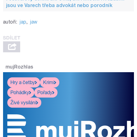
jsou ve Varech třeba advokát nebo porodník
autoři:
jap
,
jaw
mujRozhlas
Hry a četby
Krimi
Pohádky
Pořady
Živé vysílání