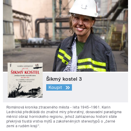
Šikmý kostel 3
Koupit
Románová kronika ztraceného města - léta 1945–1961. Karin
Lednická předkládá do značné míry převratný, dosavadní paradigma
měnící obraz hornického regionu, jehož zahlazenou historii stále
překrývá tlustá vrstva mýtů a zakořeněných stereotypů o „černé
zemi a rudém kraji“.