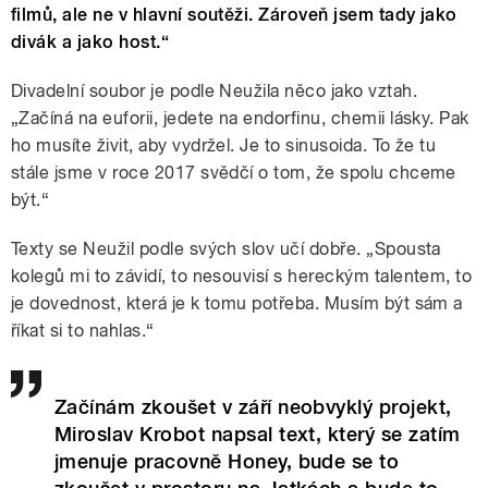
filmů, ale ne v hlavní soutěži. Zároveň jsem tady jako
divák a jako host.“
Divadelní soubor je podle Neužila něco jako vztah.
„Začíná na euforii, jedete na endorfinu, chemii lásky. Pak
ho musíte živit, aby vydržel. Je to sinusoida. To že tu
stále jsme v roce 2017 svědčí o tom, že spolu chceme
být.“
Texty se Neužil podle svých slov učí dobře. „Spousta
kolegů mi to závidí, to nesouvisí s hereckým talentem, to
je dovednost, která je k tomu potřeba. Musím být sám a
říkat si to nahlas.“
Začínám zkoušet v září neobvyklý projekt,
Miroslav Krobot napsal text, který se zatím
jmenuje pracovně Honey, bude se to