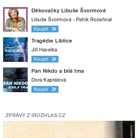
Děkovačky Libuše Švormové
Libuše Švormová - Patrik Rozehnal
Koupit
Tragédie Liblice
Jiří Havelka
Koupit
Pan Nikdo a bílá tma
Dora Kaprálová
Koupit
ZPRÁVY Z IROZHLAS.CZ