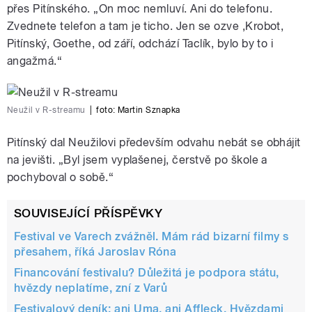
přes Pitínského. „On moc nemluví. Ani do telefonu.
Zvednete telefon a tam je ticho. Jen se ozve ‚Krobot,
Pitínský, Goethe, od září, odchází Taclík, bylo by to i
angažmá.“
Neužil v R-streamu
|
foto:
Martin Sznapka
Pitínský dal Neužilovi především odvahu nebát se obhájit
na jevišti. „Byl jsem vyplašenej, čerstvě po škole a
pochyboval o sobě.“
SOUVISEJÍCÍ PŘÍSPĚVKY
Festival ve Varech zvážněl. Mám rád bizarní filmy s
přesahem, říká Jaroslav Róna
Financování festivalu? Důležitá je podpora státu,
hvězdy neplatíme, zní z Varů
Festivalový deník: ani Uma, ani Affleck. Hvězdami