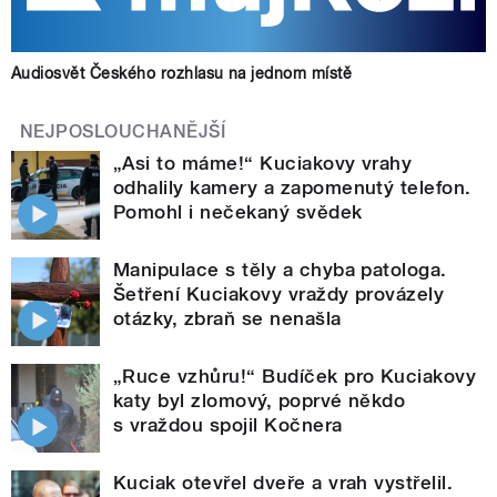
Audiosvět Českého rozhlasu na jednom místě
NEJPOSLOUCHANĚJŠÍ
„Asi to máme!“ Kuciakovy vrahy
odhalily kamery a zapomenutý telefon.
Pomohl i nečekaný svědek
Manipulace s těly a chyba patologa.
Šetření Kuciakovy vraždy provázely
otázky, zbraň se nenašla
„Ruce vzhůru!“ Budíček pro Kuciakovy
katy byl zlomový, poprvé někdo
s vraždou spojil Kočnera
Kuciak otevřel dveře a vrah vystřelil.