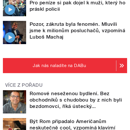
Pro peníze si pak dojel k muži, který ho
práskl policii
Pozor, zákruta byla fenomén. Mluvili
jsme k milionům posluchačů, vzpomíná
Luboš Machaj
Jak nás naladíte na DABu
VÍCE Z POŘADU
Romové neseženou bydlení. Bez
obchodníků s chudobou by z nich byli
bezdomovci, říká ústecký...
Být Rom připadalo Američanům
neskutečně cool, vzpomíná klavírní