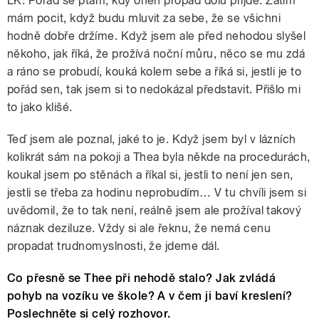
LK: Pořád se ptám, kdy onen propad dolů přijde. Zatím
mám pocit, když budu mluvit za sebe, že se všichni
hodně dobře držíme. Když jsem ale před nehodou slyšel
někoho, jak říká, že prožívá noční můru, něco se mu zdá
a ráno se probudí, kouká kolem sebe a říká si, jestli je to
pořád sen, tak jsem si to nedokázal představit. Přišlo mi
to jako klišé.
Teď jsem ale poznal, jaké to je. Když jsem byl v lázních
kolikrát sám na pokoji a Thea byla někde na procedurách,
koukal jsem po stěnách a říkal si, jestli to není jen sen,
jestli se třeba za hodinu neprobudím… V tu chvíli jsem si
uvědomil, že to tak není, reálně jsem ale prožíval takový
náznak deziluze. Vždy si ale řeknu, že nemá cenu
propadat trudnomyslnosti, že jdeme dál.
Co přesně se Thee při nehodě stalo? Jak zvládá
pohyb na vozíku ve škole? A v čem ji baví kreslení?
Poslechněte si celý rozhovor.