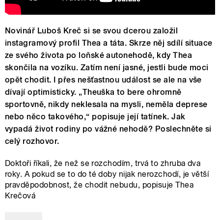
Novinář Luboš Kreč si se svou dcerou založil
instagramový profil Thea a táta. Skrze něj sdílí situace
ze svého života po loňské autonehodě, kdy Thea
skončila na vozíku. Zatím není jasné, jestli bude moci
opět chodit. I přes nešťastnou událost se ale na vše
dívají optimisticky. „Theuška to bere ohromně
sportovně, nikdy neklesala na mysli, neměla deprese
nebo něco takového,“ popisuje její tatínek. Jak
vypadá život rodiny po vážné nehodě? Poslechněte si
celý rozhovor.
Doktoři říkali, že než se rozchodím, trvá to zhruba dva
roky. A pokud se to do té doby nijak nerozchodí, je větší
pravděpodobnost, že chodit nebudu, popisuje Thea
Krečová