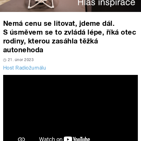
Nemá cenu se litovat, jdeme dál.
S úsměvem se to zvládá lépe, říká otec
rodiny, kterou zasáhla těžká
autonehoda
21. únor 2023
Host Radiožurnálu