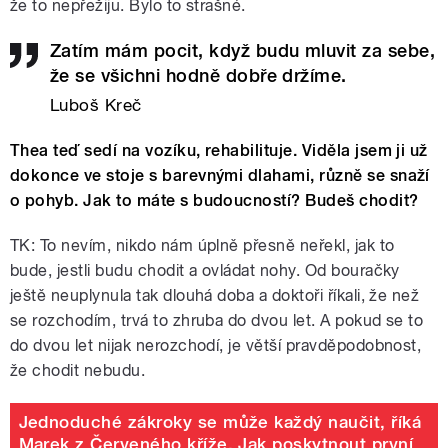
že to nepřežiju. Bylo to strašné.
Zatím mám pocit, když budu mluvit za sebe,
že se všichni hodně dobře držíme.
Luboš Kreč
Thea teď sedí na vozíku, rehabilituje. Viděla jsem ji už
dokonce ve stoje s barevnými dlahami, různě se snaží
o pohyb. Jak to máte s budoucností? Budeš chodit?
TK: To nevím, nikdo nám úplně přesně neřekl, jak to
bude, jestli budu chodit a ovládat nohy. Od bouračky
ještě neuplynula tak dlouhá doba a doktoři říkali, že než
se rozchodím, trvá to zhruba do dvou let. A pokud se to
do dvou let nijak nerozchodí, je větší pravděpodobnost,
že chodit nebudu.
Jednoduché zákroky se může každý naučit, říká
Marek z Červeného kříže. Jak poskytnout první