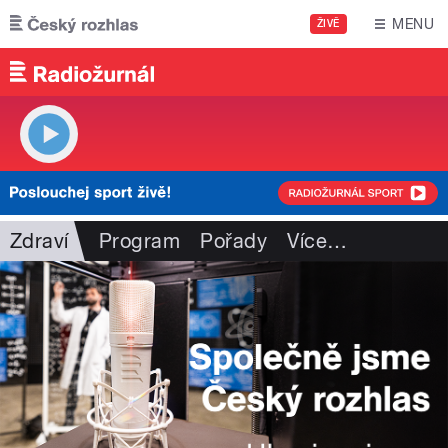
Přejít k hlavnímu obsahu
MENU
ŽIVĚ
Zdraví
Program
Pořady
Více
…