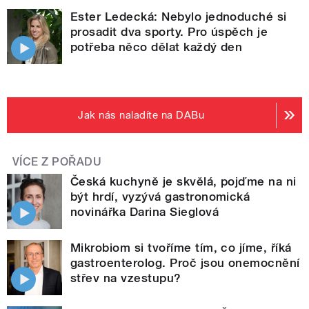
Ester Ledecká: Nebylo jednoduché si
prosadit dva sporty. Pro úspěch je
potřeba něco dělat každý den
Jak nás naladíte na DABu
VÍCE Z POŘADU
Česká kuchyně je skvělá, pojďme na ni
být hrdí, vyzývá gastronomická
novinářka Darina Sieglová
Mikrobiom si tvoříme tím, co jíme, říká
gastroenterolog. Proč jsou onemocnění
střev na vzestupu?