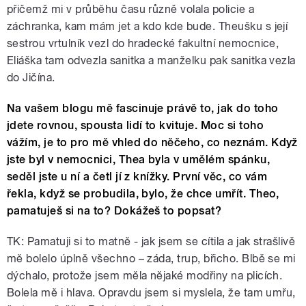
přičemž mi v průběhu času různě volala policie a
záchranka, kam mám jet a kdo kde bude. Theušku s její
sestrou vrtulník vezl do hradecké fakultní nemocnice,
Eliáška tam odvezla sanitka a manželku pak sanitka vezla
do Jičína.
Na vašem blogu mě fascinuje právě to, jak do toho
jdete rovnou, spousta lidí to kvituje. Moc si toho
vážím, je to pro mě vhled do něčeho, co neznám. Když
jste byl v nemocnici, Thea byla v umělém spánku,
seděl jste u ní a četl jí z knížky. První věc, co vám
řekla, když se probudila, bylo, že chce umřít. Theo,
pamatuješ si na to? Dokážeš to popsat?
TK: Pamatuji si to matně - jak jsem se cítila a jak strašlivě
mě bolelo úplně všechno – záda, trup, břicho. Blbě se mi
dýchalo, protože jsem měla nějaké modřiny na plicích.
Bolela mě i hlava. Opravdu jsem si myslela, že tam umřu,