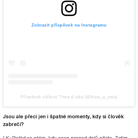
Zobrazit příspěvek na Instagramu
Příspěvek sdílený Thea & táta (@thea_a_tata)
Jsou ale přeci jen i špatné momenty, kdy si člověk
zabrečí?