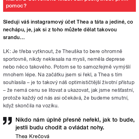
pomoc?
Sleduji váš instagramový účet Thea a táta a jediné, co
nechápu, je, jak si z toho můžete dělat takovou
srandu…
LK: Je třeba vytknout, že Theuška to bere ohromně
sportovně, nikdy neklesala na mysli, neměla deprese
nebo něco takového. Potom se to samozřejmě vymýšlí
mnohem lépe. Na začátku jsem si řekl, a Thea s tím
souhlasila – je to takový náš optimističtější životní přístup
– že nemá cenu se litovat a ukazovat, jak jsme nešťastní,
protože každý od nás asi očekává, že budeme smutní,
když skončila na vozíku.
Nikdo nám úplně přesně neřekl, jak to bude,
jestli budu chodit a ovládat nohy.
Thea Krečová