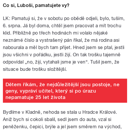
Co si, Luboši, pamatujete vy?
LK: Pamatuji si, že v sobotu po obědě odjeli, bylo, tuším,
6. srpna. Já byl doma, chtěl jsem pracovat a mít trochu
klid. Přibližně po třech hodinách mi volalo nějaké
neznámé číslo a vystrašený pán říkal, že má rodina asi
nabourala a měl bych tam přijet. Hned jsem se ptal, jestli
jsou všichni v pořádku, jestli žijí. On tak trošku tajemně
odpovídal „no, žijí, vytahali jsme je ven“. Tušil jsem, že
situace bude trošku složitější.
Dětem říkám, že nejdůležitější jsou postoje, ne
geny, vypráví učitel, který si po úrazu
nepamatuje 25 let života
Bydlíme v Kladně, nehoda se stala u Hradce Králové.
Aniž bych si cokoli sbalil, sedl jsem do auta, vzal si
peněženku, čepici, brýle a jel jsem směrem na východ,