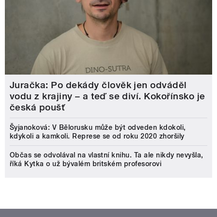
Juračka: Po dekády člověk jen odváděl
vodu z krajiny – a teď se diví. Kokořínsko je
česká poušť
Šyjanoková: V Bělorusku může být odveden kdokoli,
kdykoli a kamkoli. Represe se od roku 2020 zhoršily
Občas se odvolával na vlastní knihu. Ta ale nikdy nevyšla,
říká Kytka o už bývalém britském profesorovi