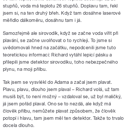
stupňů, voda má teplotu 26 stupňů. Doplavu tam, řekl
jsem si, na ten druhý břeh. Když tam dosáhne laserové
měřidlo dálkoměru, dosáhnu tam i já.
Samozřejmě ale sirovodík, když se začne voda vířit při
plavání, se začne uvolňovat o to rychleji. To jsme si
uvědomovali hned na začátku, nepodcenili jsme tuto
teoretickou informaci: Richard vytáhl lepicí pásku a
přilepili jsme detektor sirovodíku, toho nebezpečného
plynu, na moji přilbu.
Tak jsem se vysvlékl do Adama a začal jsem plavat.
Plavu, plavu, dlouho jsem plaval – Richard volá, už tam
musíš být, to není možný – vzdaloval se, už byl maličký,
já jsem pořád plaval. Ono se to nezdá, ale když má
člověk přilbu, nemůžete plavat způsobem, že člověk
potopí i hlavu, tam jsem měl ten detektor. Takže to trvalo
docela dlouho.