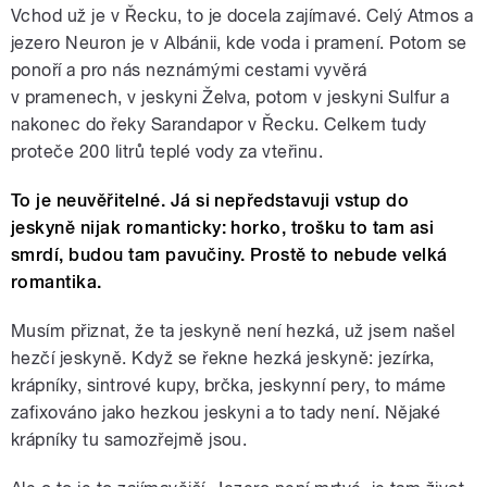
Vchod už je v Řecku, to je docela zajímavé. Celý Atmos a
jezero Neuron je v Albánii, kde voda i pramení. Potom se
ponoří a pro nás neznámými cestami vyvěrá
v pramenech, v jeskyni Želva, potom v jeskyni Sulfur a
nakonec do řeky Sarandapor v Řecku. Celkem tudy
proteče 200 litrů teplé vody za vteřinu.
To je neuvěřitelné. Já si nepředstavuji vstup do
jeskyně nijak romanticky: horko, trošku to tam asi
smrdí, budou tam pavučiny. Prostě to nebude velká
romantika.
Musím přiznat, že ta jeskyně není hezká, už jsem našel
hezčí jeskyně. Když se řekne hezká jeskyně: jezírka,
krápníky, sintrové kupy, brčka, jeskynní pery, to máme
zafixováno jako hezkou jeskyni a to tady není. Nějaké
krápníky tu samozřejmě jsou.