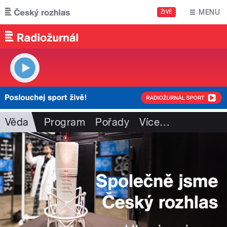
Přejít k hlavnímu obsahu
MENU
ŽIVĚ
Věda
Program
Pořady
Více
…