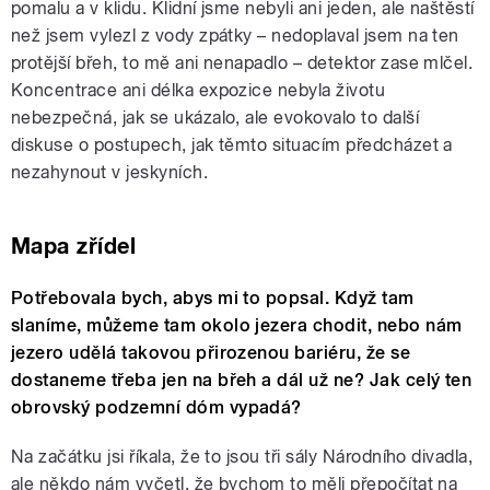
pomalu a v klidu. Klidní jsme nebyli ani jeden, ale naštěstí
než jsem vylezl z vody zpátky – nedoplaval jsem na ten
protější břeh, to mě ani nenapadlo – detektor zase mlčel.
Koncentrace ani délka expozice nebyla životu
nebezpečná, jak se ukázalo, ale evokovalo to další
diskuse o postupech, jak těmto situacím předcházet a
nezahynout v jeskyních.
Mapa zřídel
Potřebovala bych, abys mi to popsal. Když tam
slaníme, můžeme tam okolo jezera chodit, nebo nám
jezero udělá takovou přirozenou bariéru, že se
dostaneme třeba jen na břeh a dál už ne? Jak celý ten
obrovský podzemní dóm vypadá?
Na začátku jsi říkala, že to jsou tři sály Národního divadla,
ale někdo nám vyčetl, že bychom to měli přepočítat na