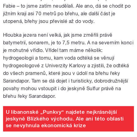
Fabie – to jsme zatím neudělali. Ale ano, dá se chodit po
jižním kraji asi 70 metrů po břehu, ale další část je
utopená, břehy jsou převislé až do vody.
Hloubka jezera není velká, jak jsme změřili právě
batymetrií, sonarem, je to 7,5 metru. A na severním konci
je mohutné vřídlo. Vřídel tam máme několik:
hydrogeologii a tomu, kam voda odtéká se věnují
hydrogeologové z Univerzity Karlovy a zjistili, že odtéká
do všech pramenů, které jsou v údolí na břehu řeky
Sarandapor. Tam se dá dojet i turisticky, dobrodružnější
povahy mohou vstoupit i do jeskyně Sulfur právě na
břehu řeky Sarandapor.
U libanonské „Punkvy“ najdete nejkrásnější
jeskyně Blízkého východu. Ale ani této oblasti
se nevyhnula ekonomická krize