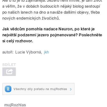
Ale o to je to zajímavější. Jezero není mrtvé, je tam život
a věřím, že v dobách budoucích nějaký biolog sestoupí
po našich lanech na dno a naváže dalšími objevy, třeba
nových endemických živočichů.
Jak vědcům pomohla nadace Neuron, po které je
největší podzemní jezero pojmenované? Poslechněte
si celý rozhovor.
autoři:
Lucie Výborná
,
jkh
Všechny díly pořadu na mujRozhlas
mujRozhlas