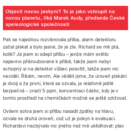
Objevit novou jeskyni? To je jako vstoupit na
novou planetu, říká Marek Audy, předseda České
speleologické společnosti
Pak se najednou rozvibrovala přilba, alarm detektoru
začal pískat a bylo jasné, že je zle. Richard se mě ptá,
kolik? Já jsem si odepl přilbu – jenže mám světlo
napevno přišroubované k přilbě, takže jsem nebyl
schopný si na detektor vůbec posvítit, takže jsem nic
neviděl. Říkám, nevím. Ale věděli jsme, že úroveň pískání
je dvojí a že první, která se ozvala, je relativně ještě
bezpečná – značí 5 ppm, koncentraci částic, kdy je v
tomto prostředí na chemičkách možné se ještě zdržovat.
Ovšem sotva jsem si přilbu nasadil zpátky na hlavu,
ozvala se druhá úroveň, což už je pokyn k evakuaci.
Richardovi nezbývalo nic jiného než mě uklidňovat: plav