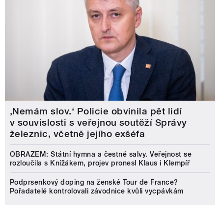
‚Nemám slov.‘ Policie obvinila pět lidí
v souvislosti s veřejnou soutěží Správy
železnic, včetně jejího exšéfa
OBRAZEM: Státní hymna a čestné salvy. Veřejnost se
rozloučila s Knížákem, projev pronesl Klaus i Klempíř
Podprsenkový doping na ženské Tour de France?
Pořadatelé kontrolovali závodnice kvůli vycpávkám