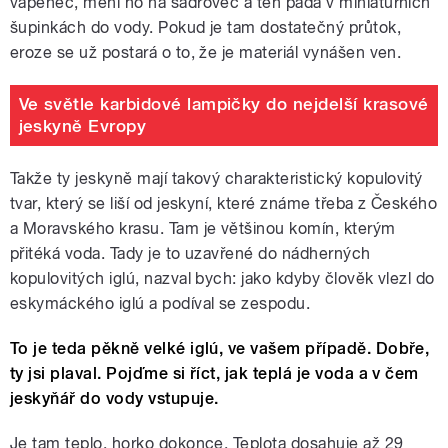
vápenec, mění ho na sádrovec a ten padá v miniaturních
šupinkách do vody. Pokud je tam dostatečný průtok,
eroze se už postará o to, že je materiál vynášen ven.
Ve světle karbidové lampičky do nejdelší krasové
jeskyně Evropy
Takže ty jeskyně mají takový charakteristický kopulovitý
tvar, který se liší od jeskyní, které známe třeba z Českého
a Moravského krasu. Tam je většinou komín, kterým
přitéká voda. Tady je to uzavřené do nádherných
kopulovitých iglú, nazval bych: jako kdyby člověk vlezl do
eskymáckého iglú a podíval se zespodu.
To je teda pěkně velké iglú, ve vašem případě. Dobře,
ty jsi plaval. Pojďme si říct, jak teplá je voda a v čem
jeskyňář do vody vstupuje.
Je tam teplo, horko dokonce. Teplota dosahuje až 29