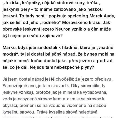
„Jezírka, krápníky, nějaké sintrové kupy, brčka,
jeskynní pery – to máme zafixováno jako hezkou
jeskyni. To tady není,“ popisuje speleolog Marek Audy,
jak se liší od jeho „rodného“ Moravského krasu. Jak
obrovské jeskynní jezero Neuron vzniklo a čím může
být nejen pro vědu zajímavé?
Marku, když jste se dostali k hladině, která je „vnadně
modrá“, ty jsi dostal báječný nápad, že by ses mohl na
nějaké menší loďce dostat jaksi přes jezero a podívat
se, co je dál. Nejsou tam nebezpečné plyny?
Já jsem dostal nápad ještě divočejší: že jezero přeplavu.
Samozřejmě ano, je tam sirovodík. Díky sirovodíku ty
jeskyně vznikají, protože jak je minerálka vytlačovaná,
voda je nasycená sirovodíkem a jakmile se sirovodík
okysličí, přemění se na vzduchu víceméně na slabou
kyselinu sírovou. Právě kyselina sírová naleptává