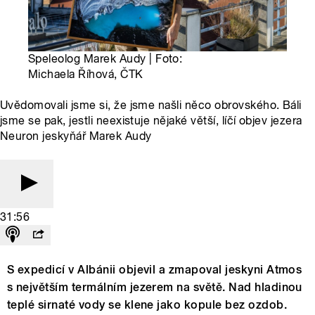
Speleolog Marek Audy | Foto:
Michaela Říhová, ČTK
Uvědomovali jsme si, že jsme našli něco obrovského. Báli
jsme se pak, jestli neexistuje nějaké větší, líčí objev jezera
Neuron jeskyňář Marek Audy
31:56
S expedicí v Albánii objevil a zmapoval jeskyni Atmos
s největším termálním jezerem na světě. Nad hladinou
teplé sirnaté vody se klene jako kopule bez ozdob.