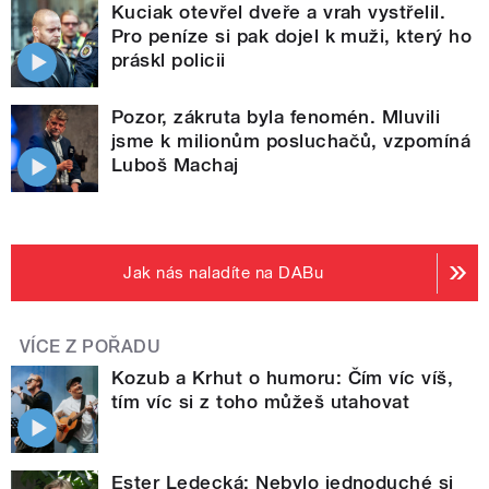
Kuciak otevřel dveře a vrah vystřelil.
Pro peníze si pak dojel k muži, který ho
práskl policii
Pozor, zákruta byla fenomén. Mluvili
jsme k milionům posluchačů, vzpomíná
Luboš Machaj
Jak nás naladíte na DABu
VÍCE Z POŘADU
Kozub a Krhut o humoru: Čím víc víš,
tím víc si z toho můžeš utahovat
Ester Ledecká: Nebylo jednoduché si