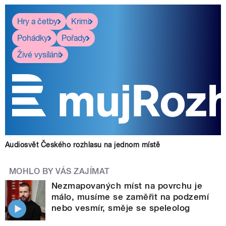
Hry a četby
Krimi
Pohádky
Pořady
Živé vysílání
Audiosvět Českého rozhlasu na jednom místě
MOHLO BY VÁS ZAJÍMAT
Nezmapovaných míst na povrchu je
málo, musíme se zaměřit na podzemí
nebo vesmír, směje se speleolog