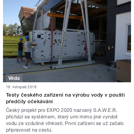
Věda
19. listopad 2018
Testy českého zařízení na výrobu vody v poušti
předčily očekávání
Český projekt pro EXPO 2020 nazvaný S.A.W.E.R.
přichází se systémem, který umí mimo jiné vyrobit
vodu ze vzdušné vlhkosti. První zařízení se už začalo
připravovat na cestu.