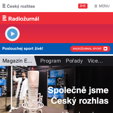
Přejít k hlavnímu obsahu
MENU
ŽIVĚ
Magazín Experiment
Program
Pořady
Více
…