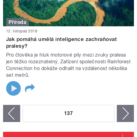
Příroda
12. listopad 2018
Jak pomáhá umělá inteligence zachraňovat
pralesy?
Pro člověka je hluk motorové pily mezi zvuky pralesa
jen těžko rozeznatelný. Zařízení společnosti Rainforest
Connection ho dokáže odhalit na vzdálenost několika
set metrů.
STRÁNKY
137
n
zí