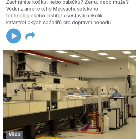
Zachráníte kočku, nebo babičku? Ženu, nebo muže?
Vědci z amerického Massachusetského
technologického institutu sestavili několik
katastrofických scénářů pro dopravní nehodu
Věda