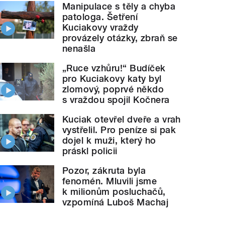
Manipulace s těly a chyba
patologa. Šetření
Kuciakovy vraždy
provázely otázky, zbraň se
nenašla
„Ruce vzhůru!“ Budíček
pro Kuciakovy katy byl
zlomový, poprvé někdo
s vraždou spojil Kočnera
Kuciak otevřel dveře a vrah
vystřelil. Pro peníze si pak
dojel k muži, který ho
práskl policii
Pozor, zákruta byla
fenomén. Mluvili jsme
k milionům posluchačů,
vzpomíná Luboš Machaj