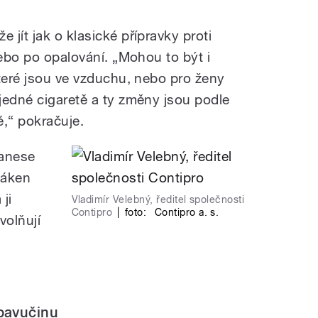
jít jak o klasické přípravky proti
nebo po opalování. „Mohou to být i
které jsou ve vzduchu, nebo pro ženy
jedné cigaretě a ty změny jsou podle
é,“ pokračuje.
nanese
láken
ji
Vladimír Velebný, ředitel společnosti
Contipro
|
foto:
Contipro a. s.
volňují
pavučinu