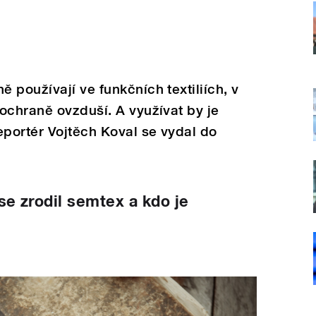
 používají ve funkčních textiliích, v
ochraně ovzduší. A využívat by je
eportér Vojtěch Koval se vydal do
se zrodil semtex a kdo je