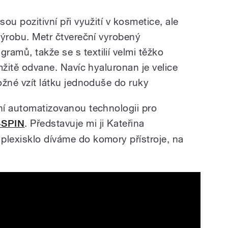
sou pozitivní při využití v kosmetice, ale
 výrobu. Metr čtvereční vyrobený
amů, takže se s textilií velmi těžko
amžitě odvane. Navíc hyaluronan je velice
možné vzít látku jednoduše do ruky
tní automatizovanou technologii pro
4SPIN
. Představuje mi ji Kateřina
plexisklo díváme do komory přístroje, na