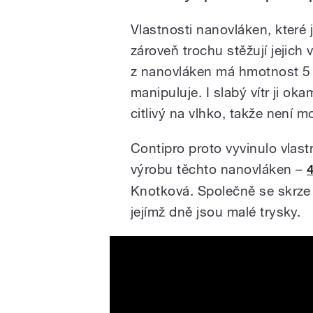
Vlastnosti nanovláken, které j
zároveň trochu stěžují jejich
z nanovláken má hmotnost 5 gr
manipuluje. I slabý vítr ji ok
citlivý na vlhko, takže není 
Contipro proto vyvinulo vlas
výrobu těchto nanovláken –
Knotková. Společně se skrze 
jejímž dně jsou malé trysky.