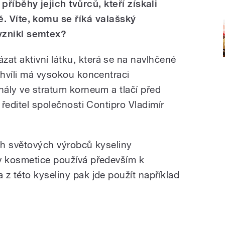
příběhy jejich tvůrců, kteří získali
ě. Víte, komu se říká valašský
vznikl semtex?
t aktivní látku, která se na navlhčené
chvíli má vysokou koncentraci
nály ve stratum korneum a tlačí před
 ředitel společnosti Contipro Vladimír
ích světových výrobců kyseliny
v kosmetice používá především k
z této kyseliny pak jde použít například