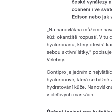
české vynálezy a 
ocenění i ve svět
Edison nebo jak 
„Na nanovlákna můžeme naváza
kůži okamžitě rozpustí. V tu 
hyaluronanu, který otevírá ka
sebou aktivní látky,“ popisuje
Velebný.
Contipro je jedním z největš
hyaluronové, která se běžně 
hydratování kůže. Nanovlákna 
v pleťových maskách.
Řešení (nejen) pro kuřačky