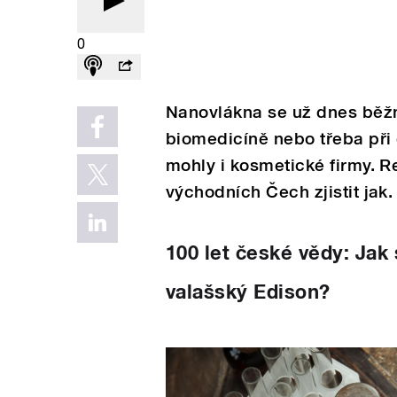
0
Nanovlákna se už dnes běžně
biomedicíně nebo třeba při 
mohly i kosmetické firmy. R
východních Čech zjistit jak.
100 let české vědy: Jak 
valašský Edison?