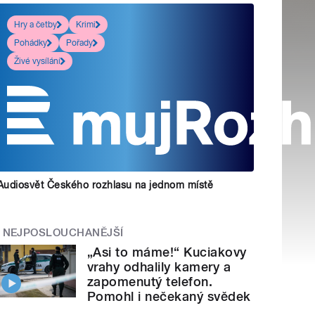
Hry a četby
Krimi
Pohádky
Pořady
Živé vysílání
Audiosvět Českého rozhlasu na jednom místě
NEJPOSLOUCHANĚJŠÍ
„Asi to máme!“ Kuciakovy
vrahy odhalily kamery a
zapomenutý telefon.
Pomohl i nečekaný svědek