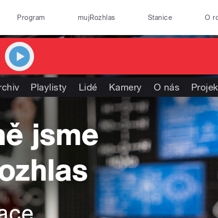
Program
mujRozhlas
Stanice
O r
rchiv
Playlisty
Lidé
Kamery
O nás
Projek