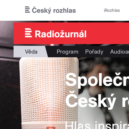
Přejít k hlavnímu obsahu
iRozhlas
Věda
Program
Pořady
Audioa