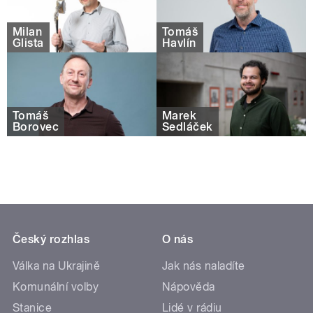
Milan
Tomáš
Glista
Havlín
Tomáš
Marek
Borovec
Sedláček
Český rozhlas
O nás
Válka na Ukrajině
Jak nás naladíte
Komunální volby
Nápověda
Stanice
Lidé v rádiu