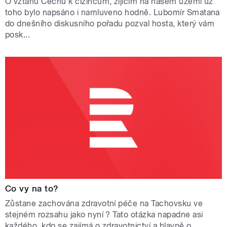
O vztahu Čechů k cizincům, žijícím na našem území už
toho bylo napsáno i namluveno hodně. Lubomír Smatana
do dnešního diskusního pořadu pozval hosta, který vám
posk...
Co vy na to?
Zůstane zachována zdravotní péče na Tachovsku ve
stejném rozsahu jako nyní ? Tato otázka napadne asi
každého, kdo se zajímá o zdravotnictví a hlavně o