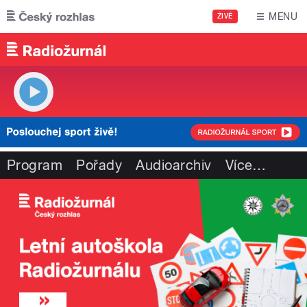
Přejít k hlavnímu obsahu
MENU
ŽIVĚ
Program
Pořady
Audioarchiv
Více
…