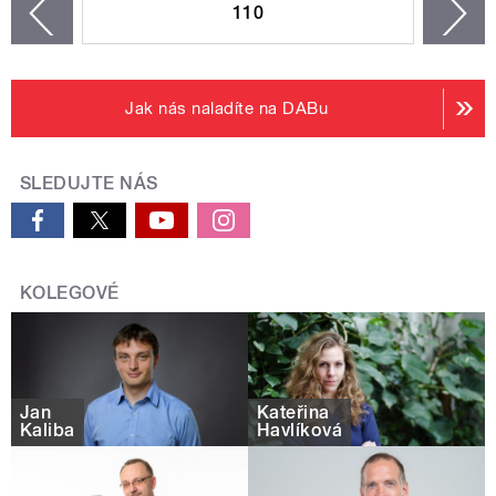
110
n
zí
Jak nás naladíte na DABu
SLEDUJTE NÁS
KOLEGOVÉ
Jan
Kateřina
Kaliba
Havlíková