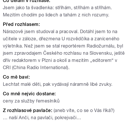
Co dělám v rozhlase:
Jsem jako ta švadlenka: stříhám, stříhám a stříhám.
Mezitím chodím po lidech a tahám z nich rozumy.
Před rozhlasem:
Nárazově jsem studoval a pracoval. Dotáhl jsem to na
učitele v záloze, dřezmena U rozvědčíka a zaníceného
výletníka. Než jsem se stal reportérem Radiožurnálu, byl
jsem zpravodajem Českého rozhlasu na Slovensku, ještě
dřív redaktorem v Plzni a okolí a mezitím „editorem“ v
CRI (China Radio International).
Co mě baví:
Lechtat malé děti, pak vydávají náramně libé zvuky.
Co mně nejvíc dostane:
ceny za služby řemeslníků
Z rozhlasové pavlače:
(aneb víte, co se o Vás říká?)
… naší Anči, na pavlači, pokrejvači…