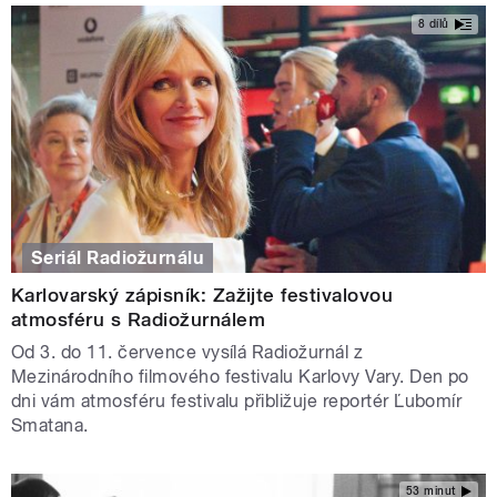
8 dílů
Seriál Radiožurnálu
Karlovarský zápisník: Zažijte festivalovou
atmosféru s Radiožurnálem
Od 3. do 11. července vysílá Radiožurnál z
Mezinárodního filmového festivalu Karlovy Vary. Den po
dni vám atmosféru festivalu přibližuje reportér Ľubomír
Smatana.
53 minut