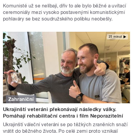
Komunisté už se nelíbají, dřív to ale bylo běžné a uvítací
ceremoniály mezi vysoko postavenými komunistickými
pohlaváry se bez soudružského polibku neobešly.
25 minut
Zahraniční
Ukrajinští veteráni překonávají následky války.
Pomáhají rehabilitační centra i film Neporazitelní
Ukrajinští váleční veteráni se po těžkých zraněních snaží
vrátit do běžného života. Po celé zemi proto vznikají