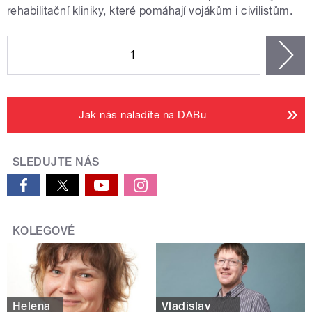
rehabilitační kliniky, které pomáhají vojákům i civilistům.
STRÁNKY
1
n
Jak nás naladíte na DABu
SLEDUJTE NÁS
KOLEGOVÉ
Helena
Vladislav