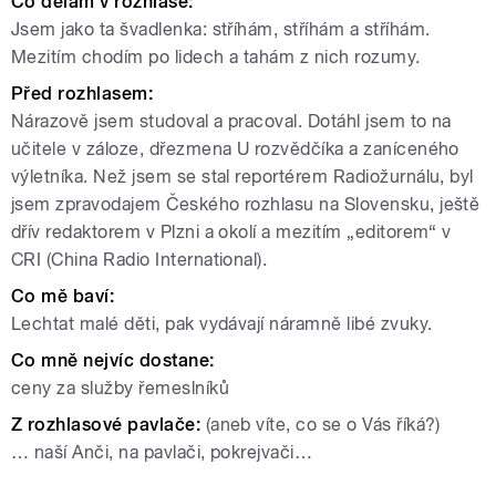
Co dělám v rozhlase:
Jsem jako ta švadlenka: stříhám, stříhám a stříhám.
Mezitím chodím po lidech a tahám z nich rozumy.
Před rozhlasem:
Nárazově jsem studoval a pracoval. Dotáhl jsem to na
učitele v záloze, dřezmena U rozvědčíka a zaníceného
výletníka. Než jsem se stal reportérem Radiožurnálu, byl
jsem zpravodajem Českého rozhlasu na Slovensku, ještě
dřív redaktorem v Plzni a okolí a mezitím „editorem“ v
CRI (China Radio International).
Co mě baví:
Lechtat malé děti, pak vydávají náramně libé zvuky.
Co mně nejvíc dostane:
ceny za služby řemeslníků
Z rozhlasové pavlače:
(aneb víte, co se o Vás říká?)
… naší Anči, na pavlači, pokrejvači…