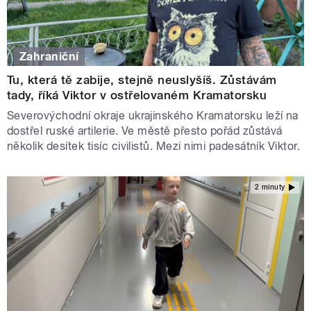
Zahraniční
Tu, která tě zabije, stejně neuslyšíš. Zůstávám
tady, říká Viktor v ostřelovaném Kramatorsku
Severovýchodní okraje ukrajinského Kramatorsku leží na
dostřel ruské artilerie. Ve městě přesto pořád zůstává
několik desítek tisíc civilistů. Mezi nimi padesátník Viktor.
2 minuty