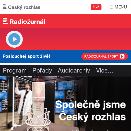
Přejít k hlavnímu obsahu
MENU
ŽIVĚ
Program
Pořady
Audioarchiv
Více
…