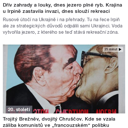
Dřív zahrady a louky, dnes jezero plné ryb. Krajina
u Irpině zastavila invazi, dnes slouží rekreaci
Rusové útočí na Ukrajině i na přehrady. Tu na řece Irpiň
ale ze strategických důvodů odpálili sami Ukrajinci. Voda
vytvořila jezero, z kterého se teď stává rekreační zóna.
25 minut
20. století
Trojitý Brežněv, dvojitý Chruščov. Kde se vzala
záliba komunistů ve „francouzském“ polibku