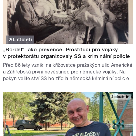
20. století
„Bordel“ jako prevence. Prostituci pro vojáky
v protektorátu organizovaly SS a kriminální policie
Před 86 lety vznikl na křižovatce pražských ulic Americká
a Záhřebská první nevěstinec pro německé vojáky. Na
pokyn velitelství SS ho zřídila německá kriminální policie.
2 minuty