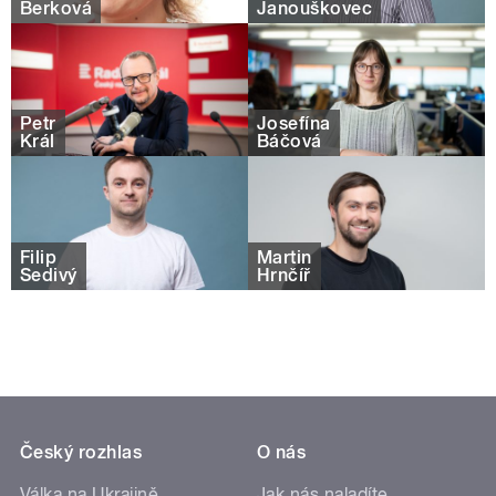
Berková
Janouškovec
Petr
Josefína
Král
Báčová
Filip
Martin
Šedivý
Hrnčíř
Český rozhlas
O nás
Válka na Ukrajině
Jak nás naladíte