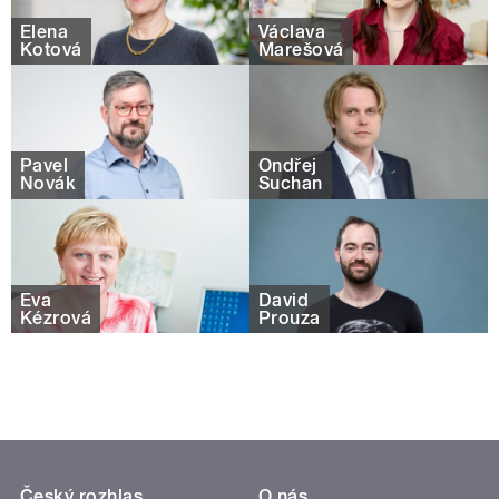
Elena
Václava
Kotová
Marešová
Pavel
Ondřej
Novák
Suchan
Eva
David
Kézrová
Prouza
Český rozhlas
O nás