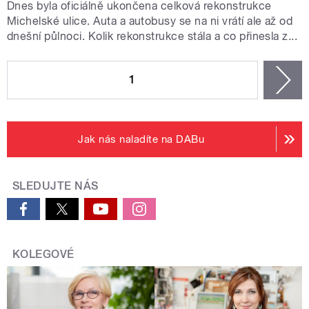
Dnes byla oficiálně ukončena celková rekonstrukce
Michelské ulice. Auta a autobusy se na ni vrátí ale až od
dnešní půlnoci. Kolik rekonstrukce stála a co přinesla z...
STRÁNKY
1
n
Jak nás naladíte na DABu
SLEDUJTE NÁS
KOLEGOVÉ