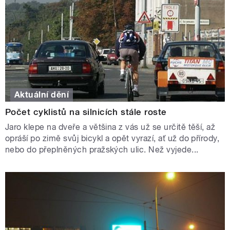
Aktuální dění
Počet cyklistů na silnicích stále roste
Jaro klepe na dveře a většina z vás už se určitě těší, až
opráší po zimě svůj bicykl a opět vyrazí, ať už do přírody,
nebo do přeplněných pražských ulic. Než vyjede...