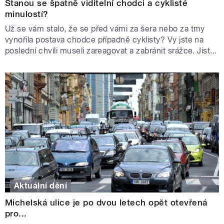
Stanou se špatně viditelní chodci a cyklisté
minulostí?
Už se vám stalo, že se před vámi za šera nebo za tmy
vynořila postava chodce případně cyklisty? Vy jste na
poslední chvíli museli zareagovat a zabránit srážce. Jist...
Aktuální dění
Michelská ulice je po dvou letech opět otevřená
pro...