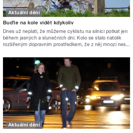
Aktuální dění
Buďte na kole vidět kdykoliv
Dnes už neplatí, že můžeme cyklistu na silnici potkat jen
během jasných a slunečních dní. Kolo se stalo natolik
rozšířeným dopravním prostředkem, že z něj mnozí nes...
Aktuální dění