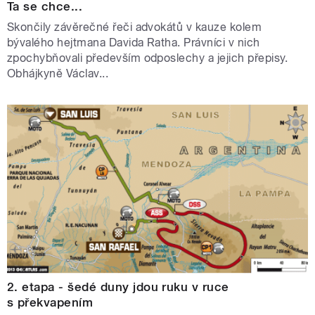
Ta se chce...
Skončily závěrečné řeči advokátů v kauze kolem
bývalého hejtmana Davida Ratha. Právníci v nich
zpochybňovali především odposlechy a jejich přepisy.
Obhájkyně Václav...
2. etapa - šedé duny jdou ruku v ruce
s překvapením