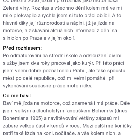
Od března 2006 jezdím pro rozhlas jako motohlídka
Zelené vlny. Rozhlas a všechno dění kolem mě velmi
mile překvapilo a rychle jsem si tuto práci oblíbil. A to
hlavně díky její různorodosti a náplni, jíž je jízda na
motorce, a získávání aktuálních informací z dění na
silnicích po Praze a v jejím okolí.
Před rozhlasem:
Po odmaturování na střední škole a odsloužení civilní
služby jsem dva roky pracoval jako kurýr. Při této práci
jsem velmi dobře poznal celou Prahu, ale také spoustu
měst po celé republice, což mi velmi pomáhá i při
vykonávání současné práce motohlídky.
Co mě baví:
Baví mě jízda na motorce, což znamená i má práce. Dále
jsem velkým a dlouholetým fanouškem Bohemky (dnes
Bohemians 1905) a navštěvování většiny zápasů mi
zabere velkou část víkendů v roce. Mezi další mé koníčky
patří také jízda na koni, počítače, a vše kolem nich, a