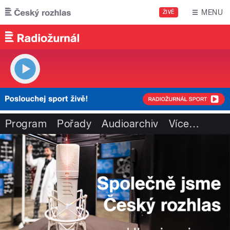
Přejít k hlavnímu obsahu
MENU
ŽIVĚ
Program
Pořady
Audioarchiv
Více
…