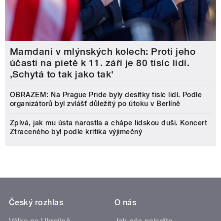
Mamdani v mlýnských kolech: Proti jeho
účasti na pietě k 11. září je 80 tisíc lidí.
‚Schytá to tak jako tak'
OBRAZEM: Na Prague Pride byly desítky tisíc lidí. Podle
organizátorů byl zvlášť důležitý po útoku v Berlíně
Zpívá, jak mu ústa narostla a chápe lidskou duši. Koncert
Ztraceného byl podle kritika výjimečný
Český rozhlas
O nás