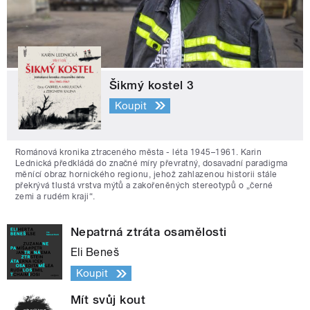
Šikmý kostel 3
Koupit
Románová kronika ztraceného města - léta 1945–1961. Karin
Lednická předkládá do značné míry převratný, dosavadní paradigma
měnící obraz hornického regionu, jehož zahlazenou historii stále
překrývá tlustá vrstva mýtů a zakořeněných stereotypů o „černé
zemi a rudém kraji“.
Nepatrná ztráta osamělosti
Eli Beneš
Koupit
Mít svůj kout