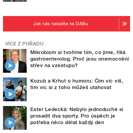
Jak nás naladíte na DABu
VÍCE Z POŘADU
Mikrobiom si tvoříme tím, co jíme, říká
gastroenterolog. Proč jsou onemocnění
střev na vzestupu?
Kozub a Krhut o humoru: Čím víc víš,
tím víc si z toho můžeš utahovat
Ester Ledecká: Nebylo jednoduché si
prosadit dva sporty. Pro úspěch je
potřeba něco dělat každý den