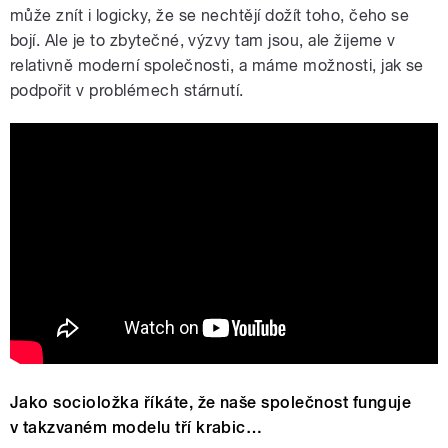
může znít i logicky, že se nechtějí dožít toho, čeho se
bojí. Ale je to zbytečné, výzvy tam jsou, ale žijeme v
relativně moderní společnosti, a máme možnosti, jak se
podpořit v problémech stárnutí.
Jako socioložka říkáte, že naše společnost funguje
v takzvaném modelu tří krabic…