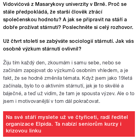
Vidovićová z Masarykovy univerzity v Brně. Proč se
stále předpokládá, že starší člověk ztrácí
společenskou hodnotu? A jak se připravit na stáří a
dobře prožívat stárnutí? Poslechněte si celý rozhovor.
Už čtvrt století se zabýváte sociologií stárnutí. Jak vás
osobně výzkum stárnutí ovlivnil?
Žiju tím každý den, zkoumám i samu sebe, nebo se
začínám zapojovat do výzkumů osobním vhledem, a je
fakt, že se hodně změnila témata. Když jsem jako 19letá
začínala, bylo to o aktivním stárnutí, jak je to skvělé a
báječné, a teď už vidím, že tam je spousta výzev. Ale o to
jsem i motivovanější v tom dál pokračovat.
Na své stáří myslete už ve čtyřiceti, radí ředitel
organizace Elpida. Ta nabízí seniorům kurzy i
krizovou linku