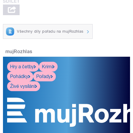
Všechny díly pořadu na mujRozhlas
mujRozhlas
Hry a četby
Krimi
Pohádky
Pořady
Živé vysílání