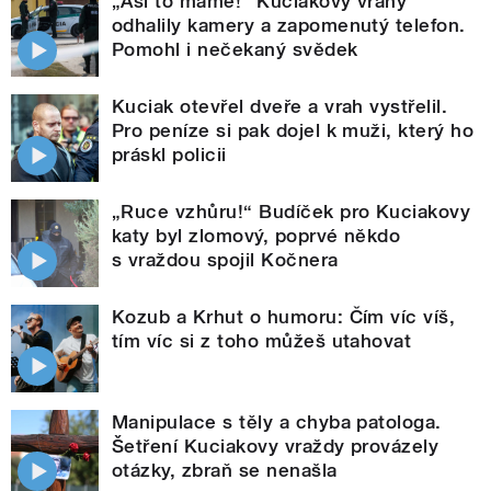
„Asi to máme!“ Kuciakovy vrahy
odhalily kamery a zapomenutý telefon.
Pomohl i nečekaný svědek
Kuciak otevřel dveře a vrah vystřelil.
Pro peníze si pak dojel k muži, který ho
práskl policii
„Ruce vzhůru!“ Budíček pro Kuciakovy
katy byl zlomový, poprvé někdo
s vraždou spojil Kočnera
Kozub a Krhut o humoru: Čím víc víš,
tím víc si z toho můžeš utahovat
Manipulace s těly a chyba patologa.
Šetření Kuciakovy vraždy provázely
otázky, zbraň se nenašla