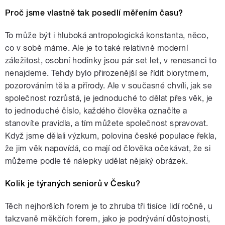
Proč jsme vlastně tak posedlí měřením času?
To může být i hluboká antropologická konstanta, něco,
co v sobě máme. Ale je to také relativně moderní
záležitost, osobní hodinky jsou pár set let, v renesanci to
nenajdeme. Tehdy bylo přirozenější se řídit biorytmem,
pozorováním těla a přírody. Ale v současné chvíli, jak se
společnost rozrůstá, je jednoduché to dělat přes věk, je
to jednoduché číslo, každého člověka označíte a
stanovíte pravidla, a tím můžete společnost spravovat.
Když jsme dělali výzkum, polovina české populace řekla,
že jim věk napovídá, co mají od člověka očekávat, že si
můžeme podle té nálepky udělat nějaký obrázek.
Kolik je týraných seniorů v Česku?
Těch nejhorších forem je to zhruba tři tisíce lidí ročně, u
takzvaně měkčích forem, jako je podrývání důstojnosti,