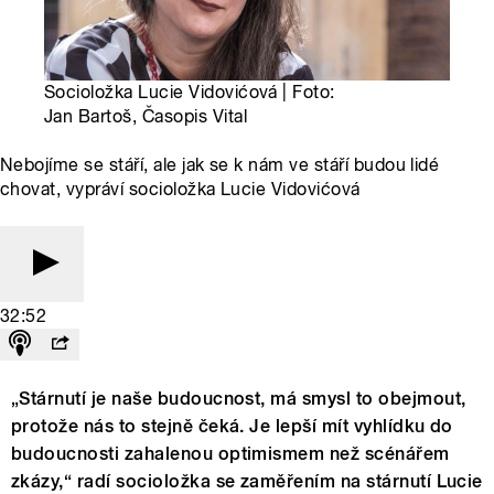
Socioložka Lucie Vidovićová | Foto:
Jan Bartoš, Časopis Vital
Nebojíme se stáří, ale jak se k nám ve stáří budou lidé
chovat, vypráví socioložka Lucie Vidovićová
32:52
„Stárnutí je naše budoucnost, má smysl to obejmout,
protože nás to stejně čeká. Je lepší mít vyhlídku do
budoucnosti zahalenou optimismem než scénářem
zkázy,“ radí socioložka se zaměřením na stárnutí Lucie