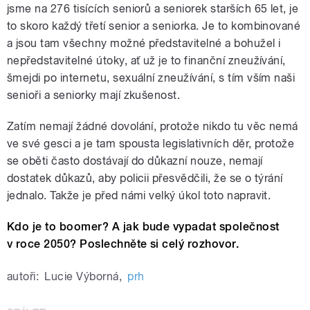
jsme na 276 tisících seniorů a seniorek starších 65 let, je
to skoro každý třetí senior a seniorka. Je to kombinované
a jsou tam všechny možné představitelné a bohužel i
nepředstavitelné útoky, ať už je to finanční zneužívání,
šmejdi po internetu, sexuální zneužívání, s tím vším naši
senioři a seniorky mají zkušenost.
Zatím nemají žádné dovolání, protože nikdo tu věc nemá
ve své gesci a je tam spousta legislativních děr, protože
se oběti často dostávají do důkazní nouze, nemají
dostatek důkazů, aby policii přesvědčili, že se o týrání
jednalo. Takže je před námi velký úkol toto napravit.
Kdo je to boomer? A jak bude vypadat společnost
v roce 2050? Poslechněte si celý rozhovor.
autoři:
Lucie Výborná
,
prh