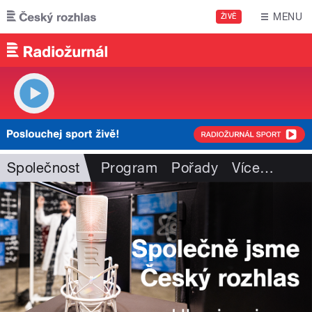
Přejít k hlavnímu obsahu
MENU
ŽIVĚ
Společnost
Program
Pořady
Více
…