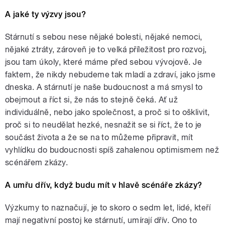
A jaké ty výzvy jsou?
Stárnutí s sebou nese nějaké bolesti, nějaké nemoci,
nějaké ztráty, zároveň je to velká příležitost pro rozvoj,
jsou tam úkoly, které máme před sebou vývojově. Je
faktem, že nikdy nebudeme tak mladí a zdraví, jako jsme
dneska. A stárnutí je naše budoucnost a má smysl to
obejmout a říct si, že nás to stejně čeká. Ať už
individuálně, nebo jako společnost, a proč si to ošklivit,
proč si to neudělat hezké, nesnažit se si říct, že to je
součást života a že se na to můžeme připravit, mít
vyhlídku do budoucnosti spíš zahalenou optimismem než
scénářem zkázy.
A umřu dřív, když budu mít v hlavě scénáře zkázy?
Výzkumy to naznačují, je to skoro o sedm let, lidé, kteří
mají negativní postoj ke stárnutí, umírají dřív. Ono to