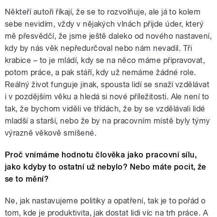
Někteří autoři říkají, že se to rozvolňuje, ale já to kolem
sebe nevidím, vždy v nějakých vlnách přijde úder, který
mě přesvědčí, že jsme ještě daleko od nového nastavení,
kdy by nás věk nepředurčoval nebo nám nevadil. Tři
krabice – to je mládí, kdy se na něco máme připravovat,
potom práce, a pak stáří, kdy už nemáme žádné role.
Reálný život funguje jinak, spousta lidí se snaží vzdělávat
i v pozdějším věku a hledá si nové příležitosti. Ale není to
tak, že bychom viděli ve třídách, že by se vzdělávali lidé
mladší a starší, nebo že by na pracovním místě byly týmy
výrazně věkově smíšené.
Proč vnímáme hodnotu člověka jako pracovní sílu,
jako kdyby to ostatní už nebylo? Nebo máte pocit, že
se to mění?
Ne, jak nastavujeme politiky a opatření, tak je to pořád o
tom, kde je produktivita, jak dostat lidi víc na trh práce. A