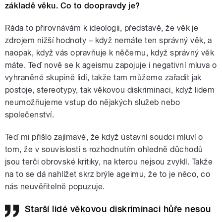
základě věku. Co to doopravdy je?
Ráda to přirovnávám k ideologii, představě, že věk je
zdrojem nižší hodnoty – když nemáte ten správný věk, a
naopak, když vás opravňuje k něčemu, když správný věk
máte. Teď nově se k ageismu zapojuje i negativní mluva o
vyhraněné skupině lidí, takže tam můžeme zařadit jak
postoje, stereotypy, tak věkovou diskriminaci, když lidem
neumožňujeme vstup do nějakých služeb nebo
společenství.
Teď mi přišlo zajímavé, že když ústavní soudci mluví o
tom, že v souvislosti s rozhodnutím ohledně důchodů
jsou terči obrovské kritiky, na kterou nejsou zvyklí. Takže
na to se dá nahlížet skrz brýle ageimu, že to je něco, co
nás neuvěřitelně popuzuje.
Starší lidé věkovou diskriminaci hůře nesou