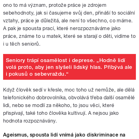
ono to má význam, protože práce je zdrojem
sebehodnoty, jak si časujeme svůj den, přináší to sociální
vztahy, práce je důležitá, ale není to všechno, co máme.
A pak je spousta prací, které nerozpoznáváme jako
práce, známe to u matek, které se starají o děti, vidíme to
i u těch seniorů.
Seniory trápí osamělost i deprese. „Hodně lidí
volá proto, aby jen slyšeli lidský hlas. Přibývá ale
i pokusů o sebevraždu.“
Když člověk sedí v křesle, moc toho už nemůže, ale dělá
telefonického dobrovolníka, obvolává třeba další osamělé
lidi, nebo se modlí za někoho, to jsou věci, které
přispívají, také toho člověka kultivují. A nejsou jako
hodnota rozpoznávány.
Ageismus, spousta lidí vnímá jako diskriminace na