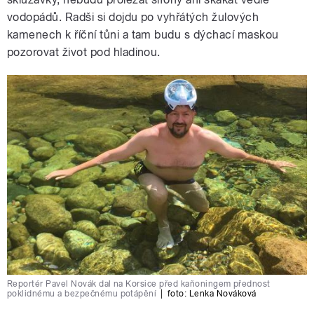
vodopádů. Radši si dojdu po vyhřátých žulových
kamenech k říční tůni a tam budu s dýchací maskou
pozorovat život pod hladinou.
Reportér Pavel Novák dal na Korsice před kaňoningem přednost
poklidnému a bezpečnému potápění
|
foto:
Lenka Nováková