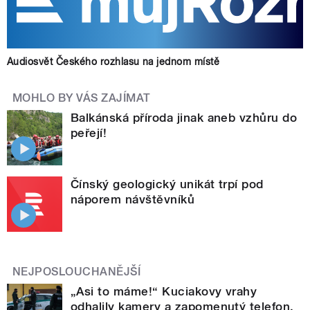
Audiosvět Českého rozhlasu na jednom místě
MOHLO BY VÁS ZAJÍMAT
Balkánská příroda jinak aneb vzhůru do
peřejí!
Čínský geologický unikát trpí pod
náporem návštěvníků
NEJPOSLOUCHANĚJŠÍ
„Asi to máme!“ Kuciakovy vrahy
odhalily kamery a zapomenutý telefon.