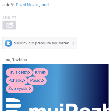
autoři:
Pavel Novák
,
and
Všechny díly pořadu na mujRozhlas
mujRozhlas
Hry a četby
Krimi
Pohádky
Pořady
Živé vysílání