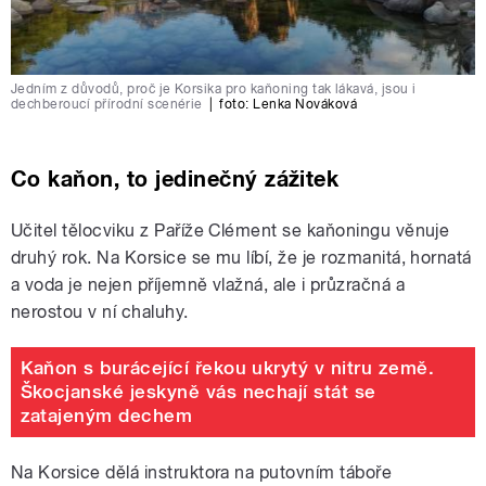
Jedním z důvodů, proč je Korsika pro kaňoning tak lákavá, jsou i
dechberoucí přírodní scenérie
|
foto:
Lenka Nováková
Co kaňon, to jedinečný zážitek
Učitel tělocviku z Paříže Clément se kaňoningu věnuje
druhý rok. Na Korsice se mu líbí, že je rozmanitá, hornatá
a voda je nejen příjemně vlažná, ale i průzračná a
nerostou v ní chaluhy.
Kaňon s burácející řekou ukrytý v nitru země.
Škocjanské jeskyně vás nechají stát se
zatajeným dechem
Na Korsice dělá instruktora na putovním táboře