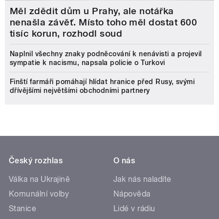
Měl zdědit dům u Prahy, ale notářka
nenašla závěť. Místo toho měl dostat 600
tisíc korun, rozhodl soud
Naplnil všechny znaky podněcování k nenávisti a projevil
sympatie k nacismu, napsala policie o Turkovi
Finští farmáři pomáhají hlídat hranice před Rusy, svými
dřívějšími největšími obchodními partnery
Český rozhlas
O nás
Válka na Ukrajině
Jak nás naladíte
Komunální volby
Nápověda
Stanice
Lidé v rádiu