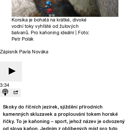
Korsika je bohatá na krátké, divoké
vodní toky vyhřáté od žulových
balvanů. Pro kaňoning ideální | Foto:
Petr Polák
Zápisník Pavla Nováka
3:34
Skoky do říčních jezírek, sjíždění přírodních
kamenných skluzavek a proplouvání tokem horské
říčky. To je kaňoning – sport, jehož název je odvozený
od slova kaňon. Jedním z oblíbených míst pro tuto