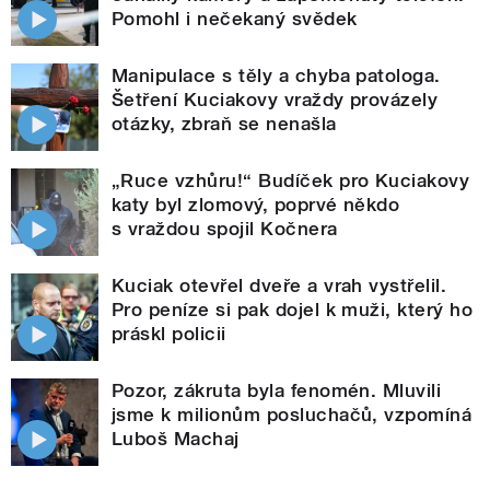
Pomohl i nečekaný svědek
Manipulace s těly a chyba patologa.
Šetření Kuciakovy vraždy provázely
otázky, zbraň se nenašla
„Ruce vzhůru!“ Budíček pro Kuciakovy
katy byl zlomový, poprvé někdo
s vraždou spojil Kočnera
Kuciak otevřel dveře a vrah vystřelil.
Pro peníze si pak dojel k muži, který ho
práskl policii
Pozor, zákruta byla fenomén. Mluvili
jsme k milionům posluchačů, vzpomíná
Luboš Machaj