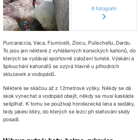
8 fotografií
Purcaraccia, Vaca, Fiumicelli, Ziocu, Pulischellu, Dardu.
To jsou jen některé z vyhlášených korsických kaňonů, do
kterých se vydávají sportovně založení turisté. Výskání a
šplouchání kaňonářů se ozývá hlavně u přírodních
skluzavek a vodopádů.
Některé se skáčou až z 12metrové výšky. Někdy se dá
skok vynechat a vodopád obejít, někdy se musí kaskáda
sešplhat. K tomu se používají horolezecká lana a sedáky,
tedy jakési kšíry, do kterých se lezci při slaňování skály
posadí.