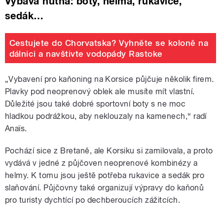
Výbava nutná: boty, helma, rukavice,
sedák…
Cestujete do Chorvatska? Vyhněte se koloně na
dálnici a navštivte vodopády Rastoke
„
Vybavení pro kaňoning na Korsice půjčuje několik firem.
Plavky pod neoprenový oblek ale musíte mít vlastní.
Důležité jsou také dobré sportovní boty s ne moc
hladkou podrážkou, aby neklouzaly na kamenech,“ radí
Anaïs.
Pochází sice z Bretaně, ale Korsiku si zamilovala, a proto
vydává v jedné z půjčoven neoprenové kombinézy a
helmy. K tomu jsou ještě potřeba rukavice a sedák pro
slaňování. Půjčovny také organizují výpravy do kaňonů
pro turisty dychtící po dechberoucích zážitcích.