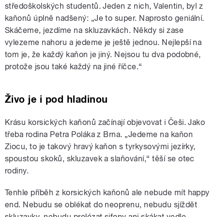
středoškolských studentů. Jeden z nich, Valentin, byl z
kaňonů úplně nadšený: „Je to super. Naprosto geniální.
Skáčeme, jezdíme na skluzavkách. Někdy si zase
vylezeme nahoru a jedeme je ještě jednou. Nejlepší na
tom je, že každý kaňon je jiný. Nejsou tu dva podobné,
protože jsou také každý na jiné říčce.“
Živo je i pod hladinou
Krásu korsických kaňonů začínají objevovat i Češi. Jako
třeba rodina Petra Poláka z Brna. „Jedeme na kaňon
Ziocu, to je takový hravý kaňon s tyrkysovými jezírky,
spoustou skoků, skluzavek a slaňování,“ těší se otec
rodiny.
Tenhle příběh z korsických kaňonů ale nebude mít happy
end. Nebudu se oblékat do neoprenu, nebudu sjíždět
skluzavky, nebudu prolézat sifony ani skákat vedle