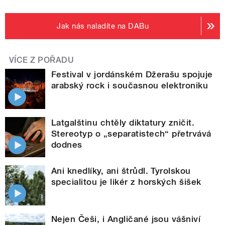
Jak nás naladíte na DABu
VÍCE Z POŘADU
Festival v jordánském Džerašu spojuje
arabský rock i současnou elektroniku
Latgalštinu chtěly diktatury zničit.
Stereotyp o „separatistech“ přetrvává
dodnes
Ani knedlíky, ani štrůdl. Tyrolskou
specialitou je likér z horských šišek
Nejen Češi, i Angličané jsou vášniví