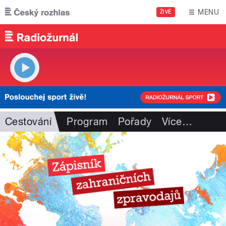
Přejít k hlavnímu obsahu
MENU
ŽIVĚ
Cestování
Program
Pořady
Více
…