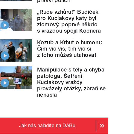
práskl policii
„Ruce vzhůru!“ Budíček
pro Kuciakovy katy byl
zlomový, poprvé někdo
s vraždou spojil Kočnera
Kozub a Krhut o humoru:
Čím víc víš, tím víc si
z toho můžeš utahovat
Manipulace s těly a chyba
patologa. Šetření
Kuciakovy vraždy
provázely otázky, zbraň se
nenašla
Jak nás naladíte na DABu