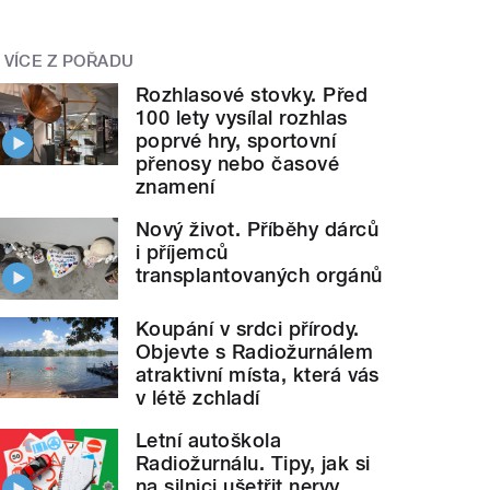
VÍCE Z POŘADU
Rozhlasové stovky. Před
100 lety vysílal rozhlas
poprvé hry, sportovní
přenosy nebo časové
znamení
Nový život. Příběhy dárců
i příjemců
transplantovaných orgánů
Koupání v srdci přírody.
Objevte s Radiožurnálem
atraktivní místa, která vás
v létě zchladí
Letní autoškola
Radiožurnálu. Tipy, jak si
na silnici ušetřit nervy