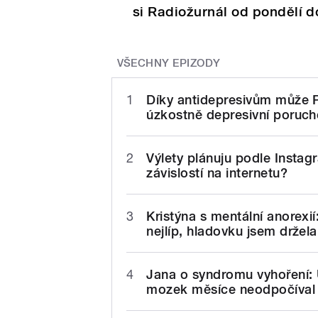
si Radiožurnál od pondělí d
VŠECHNY EPIZODY
1
Díky antidepresivům může Pe
úzkostně depresivní poruc
2
Výlety plánuju podle Instagr
závislostí na internetu?
3
Kristýna s mentální anorexi
nejlíp, hladovku jsem držel
4
Jana o syndromu vyhoření: 
mozek měsíce neodpočíval