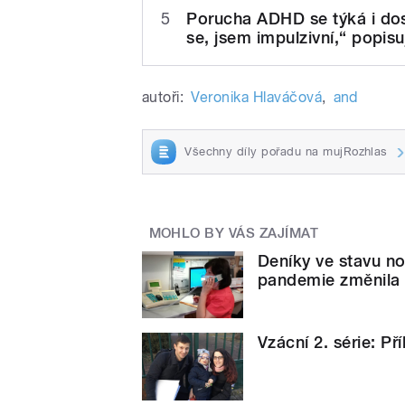
5
Porucha ADHD se týká i dos
se, jsem impulzivní,“ popisu
autoři:
Veronika Hlaváčová
,
and
Všechny díly pořadu na mujRozhlas
MOHLO BY VÁS ZAJÍMAT
Deníky ve stavu no
pandemie změnila 
Vzácní 2. série: Př