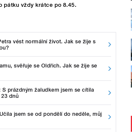
o pátku vždy krátce po 8.45.
tra vést normální život. Jak se žije s
hou?
amu, svěřuje se Oldřich. Jak se žije se
í: S prázdným žaludkem jsem se cítila
a 23 dnů
Učila jsem se od pondělí do neděle, můj