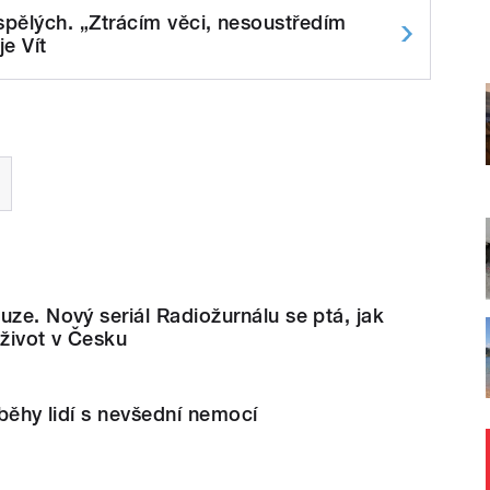
pělých. „Ztrácím věci, nesoustředím
je Vít
uze. Nový seriál Radiožurnálu se ptá, jak
život v Česku
íběhy lidí s nevšední nemocí