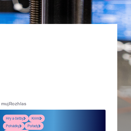
mujRozhlas
Hry a četby
Krimi
Pohádky
Pořady