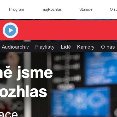
Program
mujRozhlas
Stanice
O r
Audioarchiv
Playlisty
Lidé
Kamery
O nás