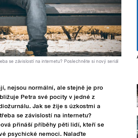
eba se závislostí na internetu? Poslechněte si nový seriál
, nejsou normální, ale stejně je pro
bližuje Petra své pocity v jedné z
iožurnálu. Jak se žije s úzkostmi a
řeba se závislostí na internetu?
á přináší příběhy pěti lidí, kteří se
své psychické nemoci. Nalaďte