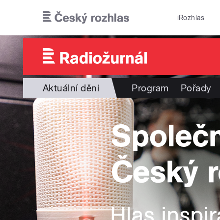
Přejít k hlavnímu obsahu
iRozhlas
Aktuální dění
Program
Pořady