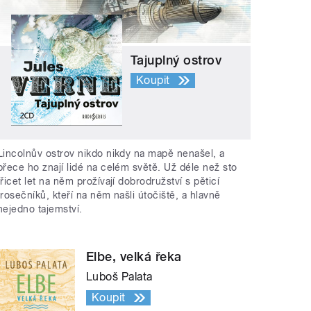
Tajuplný ostrov
Koupit
Lincolnův ostrov nikdo nikdy na mapě nenašel, a
přece ho znají lidé na celém světě. Už déle než sto
třicet let na něm prožívají dobrodružství s pěticí
trosečníků, kteří na něm našli útočiště, a hlavně
nejedno tajemství.
Elbe, velká řeka
Luboš Palata
Koupit