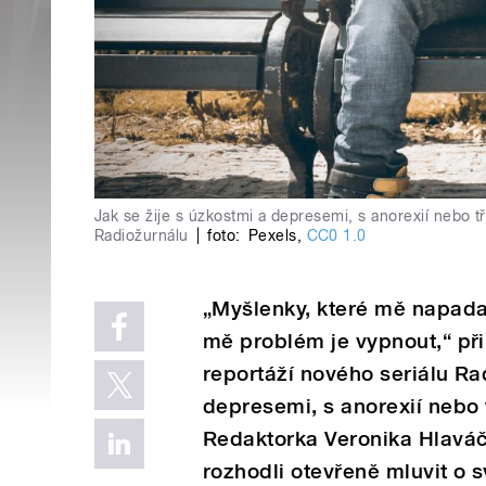
Jak se žije s úzkostmi a depresemi, s anorexií nebo tř
Radiožurnálu
|
foto:
Pexels
,
CC0 1.0
„Myšlenky, které mě napadají
mě problém je vypnout,“ při
reportáží nového seriálu Rad
depresemi, s anorexií nebo t
Redaktorka Veronika Hlaváčov
rozhodli otevřeně mluvit o 